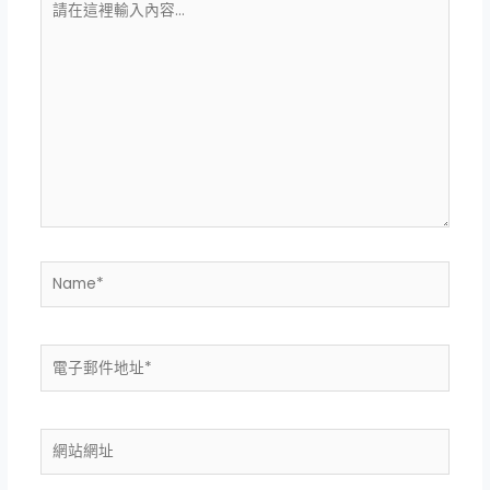
在
這
裡
輸
入
內
容...
Name*
電
子
郵
件
網
地
站