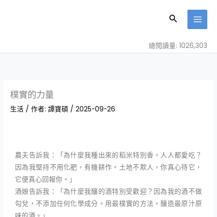
跳
至
搜
主
尋
要
總閱讀量: 1026,303
內
容
樸實的力量
生活
/ 作者:
譚寶碩
/
2025-09-26
農夫告訴我：「為什麼我種出來的稻米特別香，人人都愛吃？
因為我堅持不用化肥，有機耕作。土地不欺人，你真心待它，
它便真心回報你。」
酒娘告訴我：「為什麼我釀的酒特別受歡迎？因為我的酒不做
勾兌，不添加任何化學成分。用最樸實的方法，釀造最原汁原
味的酒。」