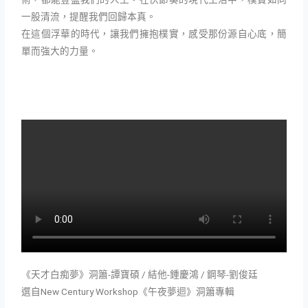
一股清流，提醒我們回歸本真。
在這個浮華的時代，讓我們擁抱樸實，感受那份源自心底，簡
單而強大的力量。
《天才白痴夢》洞簫-譚寶碩 / 結他-鍾慶鴻 / 鋼琴-劉俊廷
選自New Century Workshop《午夜夢迴》洞簫專輯