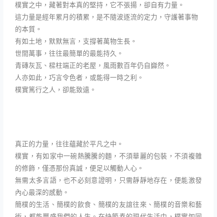
樸實之中，藏著對本真的堅持，它不張揚，卻自有力量。
這力量是經年累月的積累，是不隨波逐流的定力，守護著事物
的本質。
有如土地，默默無言，支撐著萬物生長。
世間萬事，往往最簡單的最能持久。
青磚灰瓦、樑柱端正的老屋，風雨數百年仍自巋然。
人亦如此，巧言令色者，或能得一時之利。
樸實篤行之人，卻能致遠。
真正的力量，往往蘊藏於平凡之中。
樸實，有如家中一碗熱騰騰的麵，不須華麗的包裝，不須複雜
的修飾，僅憑那份真誠，便足以觸動人心。
無需太多言語，也不必刻意證明，只需靜靜地存在，便能激發
內心最深的感動。
簡樸的生活、簡樸的飲食、簡樸的友誼往來、簡樸的音樂和藝
術，都能豐盛我們的人生。在快節奏的現代生活中，樸實如同