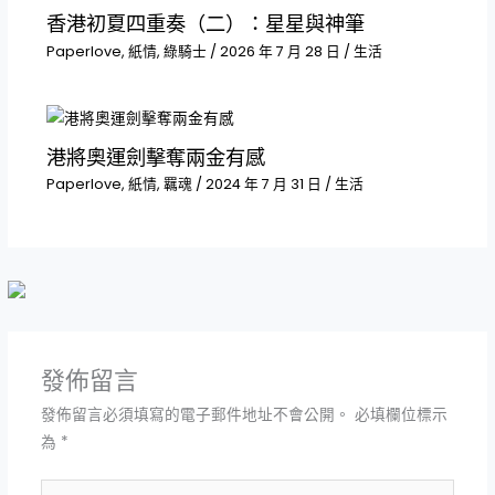
香港初夏四重奏（二）：星星與神筆
Paperlove
,
紙情
,
綠騎士
/
2026 年 7 月 28 日
/
生活
港將奧運劍擊奪兩金有感
Paperlove
,
紙情
,
羈魂
/
2024 年 7 月 31 日
/
生活
發佈留言
發佈留言必須填寫的電子郵件地址不會公開。
必填欄位標示
為
*
請