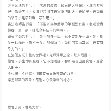
裝修師傅告訴我：「房屋的裝修，最忌是太多花巧，潮流時興
很快就變老土。應該把錢用在最實際的地方，最簡單、最簡樸
的裝修才是最耐看、最耐用。」
書法老師告訴我：「不要以為練簡單的筆劃沒有用，老老實實
練好一筆一劃，就能寫好任何的字體。」
畫畫老師告訴我：「能不加多一筆，就不要加多一筆。能不用
多一個顏色，就不要多用那個顏色。簡潔的畫面其實是最有感
染力的。」
在這個五光十色的世界裡，充斥浮華之象，炫人眼目。
樸實，是生命的原貌，它不加雕飾，卻能展現出最真實、最動
人的美。
不張揚，不炫耀，卻擁有著直抵靈魂的力量。
穿透繁華的表象，照進人心最柔軟的地方。
樸實非愚，實為大智。