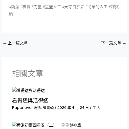
#簡潔 #樸實 #力量 #豐盛人生 #天才白痴夢 #簡單的人生 #譚寶
碩
←
上一篇文章
下一篇文章
→
相關文章
看得透與活得透
Paperlove
,
紙情
,
譚寶碩
/
2026 年 4 月 24 日
/
生活