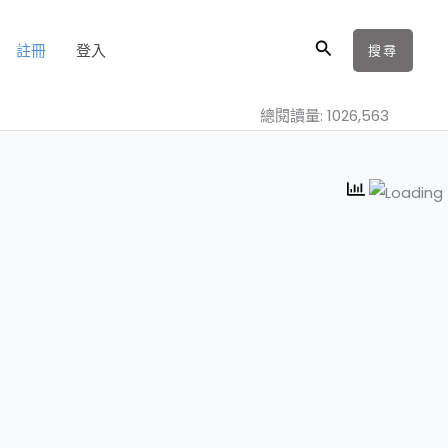
搜
註冊
登入
搜尋
尋
總閱讀量: 1026,563