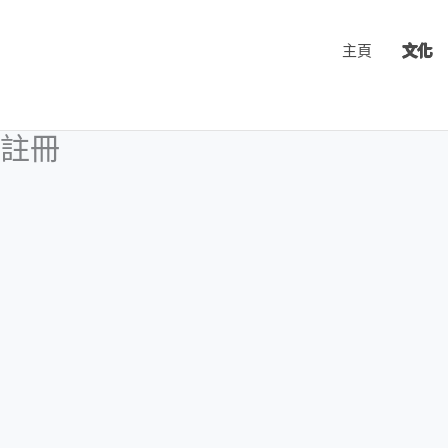
跳
至
主頁
文化
主
要
內
註冊
容
使用者名稱
名字
姓氏