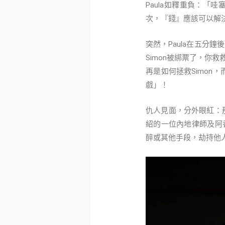
Paula如釋重負：
次，『錢』應該可以解
突然，Paula在五分
Simon被綁票了，你救
再是如何拯救Simon
戲」！
仇人見面，分外眼紅：
紹的一位內地律師及阿
醉或其他手段，劫持他