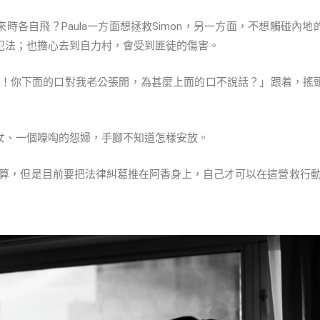
時各自飛？Paula一方面想拯救Simon，另一方面，不想觸碰內
犯法；也擔心去到自力村，會受到匪徒的傷害。
「妖精！你下面的口對我老公張開，為甚麼上面的口不說話？」跟着，搖
女、一個嚎啕的怨婦，手腳不知道怎樣安放。
的打算，但是目前要把法律糾葛推在阿香身上，自己才可以在這營救行動中