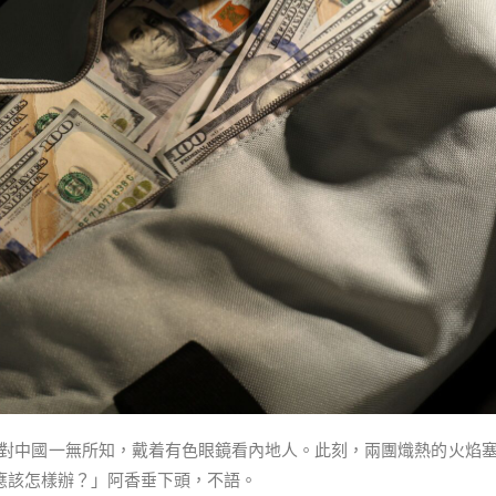
，她對中國一無所知，戴着有色眼鏡看內地人。此刻，兩團熾熱的火焰塞滿
應該怎樣辦？」阿香垂下頭，不語。