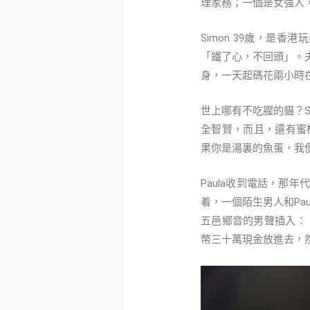
理家務；一個是女強人
Simon 39歲，是
「鐵了心，不回頭」。夫妻
身，一天起碼花兩小時在
世上哪有不吃腥的貓？S
全智賢，而且，還有蜜桃
果你是湯裏的魚蛋，我
Paula收到電話，那年
着，一個陌生男人和Pa
五邑鄉音的男聲插入：
幣三十萬現金放進去，