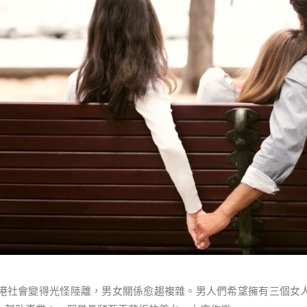
香港社會變得光怪陸離，男女關係愈趨複雜。男人們希望擁有三個女