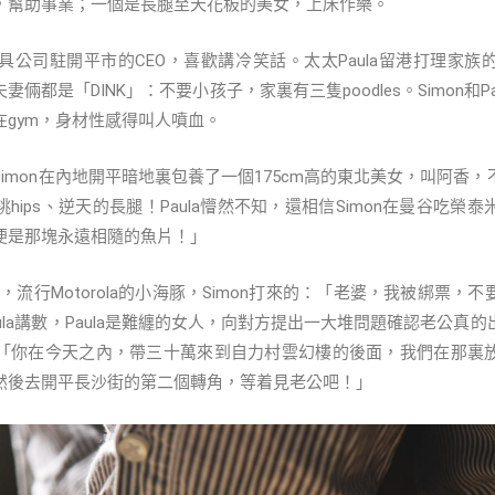
，幫助事業；一個是長腿至天花板的美女，上床作樂。
香港玩具公司駐開平市的CEO，喜歡講冷笑話。太太Paula留港打理家
倆都是「DINK」：不要小孩子，家裏有三隻poodles。Simon和P
gym，身材性感得叫人噴血。
imon在內地開平暗地裏包養了一個175cm高的東北美女，叫阿香
hips、逆天的長腿！Paula懵然不知，還相信Simon在曼谷吃榮
便是那塊永遠相隨的魚片！」
代，流行Motorola的小海豚，Simon打來的：「老婆，我被綁票
ula講數，Paula是難纏的女人，向對方提出一大堆問題確認老公真
「你在今天之內，帶三十萬來到自力村雲幻樓的後面，我們在那裏
然後去開平長沙街的第二個轉角，等着見老公吧！」