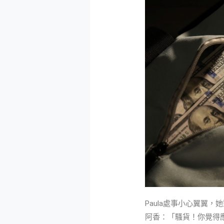
Paula處事小心翼翼
阿香：「騷貨！你覺得