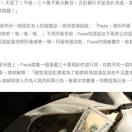
「哇塞！天塌了！不過，三十萬不算大數目，正好顯示歹徒急於求成，
決問題！」
鐘後收到另一個陌生女人的個電話，她用普通話說：「Paula，我叫阿香，
救他吧！嗚、嗚、嗚……」不用阿香多說，Paula知道這女子是老公的狐
，而是狠狠地把阿香痛罵一頓，阿香唾面自乾，Paula的情緒轟炸，
那天晚上，Paula提着一個滿載三十萬現鈔的旅行袋，在開平的一間
香。律師解釋：「綁架是指犯罪者為了勒索財物或滿足其他不法要
人或綁架他人作為人質的刑事行為，後果非常嚴重，你應該報公安，