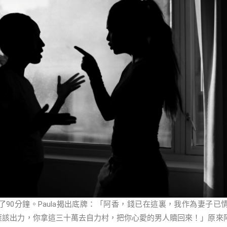
了90分鐘。Paula揭出底牌：「阿香，錢已在這裏，我作為妻子已
，也應該出力，你拿這三十萬去自力村，把你心愛的男人贖回來！」原來