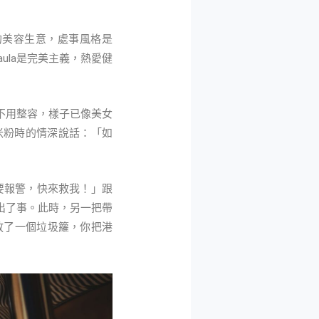
族的美容生意，處事風格是
aula是完美主義，熱愛健
，不用整容，樣子已像美女
泰米粉時的情深說話：「如
，不要報警，快來救我！」跟
的出了事。此時，另一把帶
放了一個垃圾籮，你把港