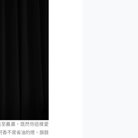
情至義盡，既然你這樣愛
阿香不是省油的燈，旗鼓