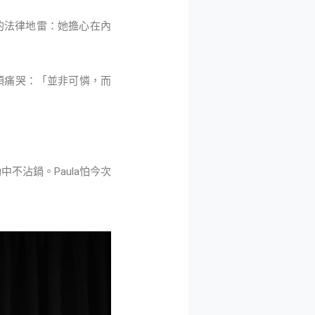
地的法律地雷：她擔心在內
頭痛哭：「並非可憐，而
不沾鍋。Paula怕今次