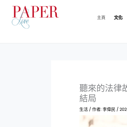
跳
至
主頁
文化
主
要
內
容
聽來的法律
結局
生活
/ 作者:
李偉民
/
202