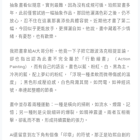
抽象畫看似隨意，實則最難，因為沒有成規可循。珀熙習畫多
年，此前僅嘗試過一幅抽象作品。那回他灑滿色彩之後，仍不
放心，忍不住在這裏那裏添些具體容貌。近期他才畫了第二
幅，今回似乎更能放手，更揮灑自如。他說，畫中藏着不少情
緒，有憂愁，也有歡樂。
我把畫拿給AI大哥分析。他竟一下子把它跟波洛克相提並論，
卻也指出認為此畫不完全屬於「行動繪畫」（Action
Painting），而有自己的語言。畫色以藍、粉紅、白、黑為主。
冷冽的藍，配上夢幻的粉紅，「浮現一種柔軟而微帶傷感的溫
度」；黑色形成壓迫感，白色飛濺其間，如閃電，如神經訊
號，串連起整體的節奏。
畫中並存着兩種運動：一種是橫向的掃刷，如流水、煙霧、記
憶；另一種則是尖銳細碎的爆裂，如精神震盪。兩者互相衝
擊，卻亂而不散，形成持續震動的張力。
AI還留意到左下角有個像「印章」的符號，那正是珀熙自創的