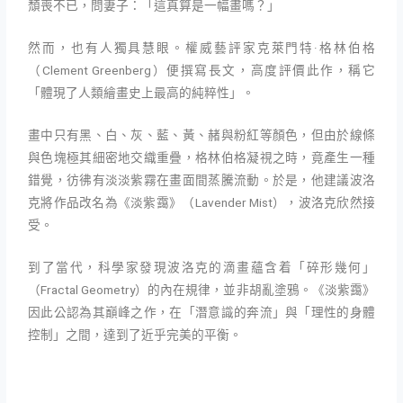
頹喪不已，問妻子：「這真算是一幅畫嗎？」
然而，也有人獨具慧眼。權威藝評家克萊門特·格林伯格
（Clement Greenberg）便撰寫長文，高度評價此作，稱它
「體現了人類繪畫史上最高的純粹性」。
畫中只有黑、白、灰、藍、黃、赭與粉紅等顏色，但由於線條
與色塊極其細密地交織重疊，格林伯格凝視之時，竟產生一種
錯覺，彷彿有淡淡紫霧在畫面間蒸騰流動。於是，他建議波洛
克將作品改名為《淡紫靄》（Lavender Mist），波洛克欣然接
受。
到了當代，科學家發現波洛克的滴畫蘊含着「碎形幾何」
（Fractal Geometry）的內在規律，並非胡亂塗鴉。《淡紫靄》
因此公認為其巔峰之作，在「潛意識的奔流」與「理性的身體
控制」之間，達到了近乎完美的平衡。