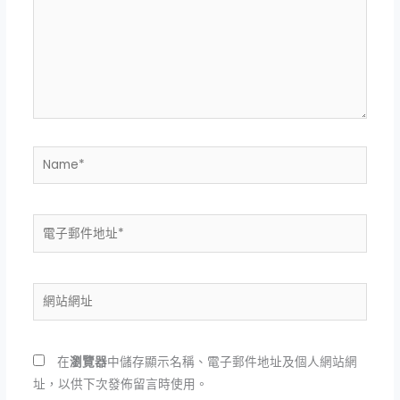
輸
入
內
容...
Name*
電
子
郵
件
網
地
站
址
網
*
址
在
瀏覽器
中儲存顯示名稱、電子郵件地址及個人網站網
址，以供下次發佈留言時使用。