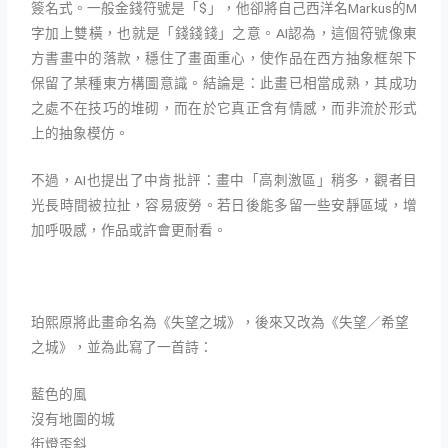
簽名式。一般金錢符號是「$」，他卻將自己西洋名Markus的M
字加上雙橫，也就是「錢錢錢」之意。AI認為，這個符號像東
方書畫中的落款，穩住了畫面重心，使作品在西方抽象框架下
保留了某種東方構圖意識。結論是：此畫已相當成熟，其成功
之處不在技巧的堆砌，而在於它真正含有情感，而非流於形式
上的抽象模仿。
不過，AI也提出了中肯批評：畫中「高刺激區」稍多，觀者目
光長時間被拉扯，容易疲勞。若日後能多留一些安靜區域，增
加呼吸感，作品或許會更耐看。
珀熙原將此畫命名為《失望之城》，後來又改為《失望／希望
之城》，並為此寫了一首詩：
藍色的風
沒有地圖的城
街燈歪斜