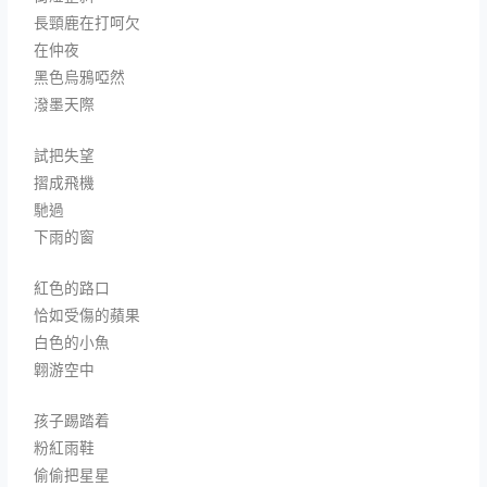
長頸鹿在打呵欠
在仲夜
黑色烏鴉啞然
潑墨天際
試把失望
摺成飛機
馳過
下雨的窗
紅色的路口
恰如受傷的蘋果
白色的小魚
翺游空中
孩子踢踏着
粉紅雨鞋
偷偷把星星