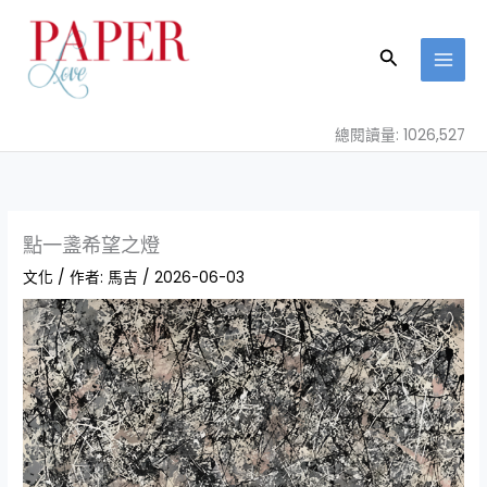
跳
至
搜
主
尋
要
內
總閱讀量: 1026,527
容
點一盞希望之燈
文化
/ 作者:
馬吉
/
2026-06-03