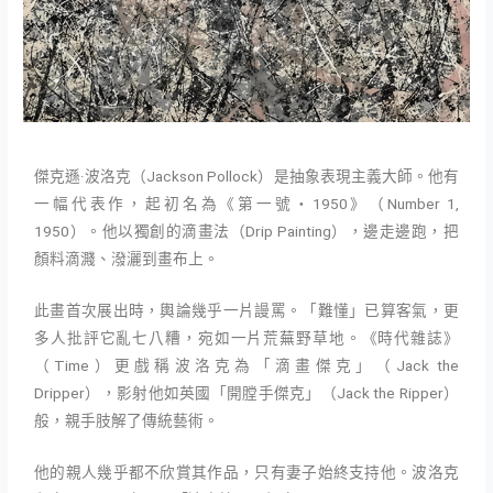
傑克遜·波洛克（Jackson Pollock）是抽象表現主義大師。他有
一幅代表作，起初名為《第一號・1950》（Number 1,
1950）。他以獨創的滴畫法（Drip Painting），邊走邊跑，把
顏料滴濺、潑灑到畫布上。
此畫首次展出時，輿論幾乎一片謾罵。「難懂」已算客氣，更
多人批評它亂七八糟，宛如一片荒蕪野草地。《時代雜誌》
（Time）更戲稱波洛克為「滴畫傑克」（Jack the
Dripper），影射他如英國「開膛手傑克」（Jack the Ripper）
般，親手肢解了傳統藝術。
他的親人幾乎都不欣賞其作品，只有妻子始終支持他。波洛克