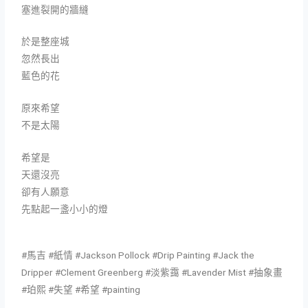
塞進裂開的牆縫
於是整座城
忽然長出
藍色的花
原來希望
不是太陽
希望是
天還沒亮
卻有人願意
先點起一盞小小的燈
#馬吉 #紙情 #Jackson Pollock #Drip Painting #Jack the
Dripper #Clement Greenberg #淡紫靄 #Lavender Mist #抽象畫
#珀熙 #失望 #希望 #painting