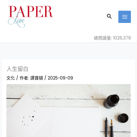
跳
至
搜
主
尋
要
內
總閱讀量: 1026,379
容
人生留白
文化
/ 作者:
譚寶碩
/
2025-09-09