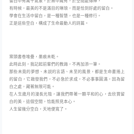
留白中有萬千氣象，於無中藏有，於空間處傳神，
有時候，最美的不是滿目的琳琅，而是恰到好處的留白。
學會在生活中留白，是一種智慧，也是一種修行。
正是這些空白，構成了生命最動人的詩篇。
案頭書卷堆疊，墨痕未乾。
此時此刻，我記起前輩們的教誨，不再加添一筆。
那些未竟的夢想、未説的言語、未至的風景，都是生命畫捲上
的留白，它啟發我們，不必急於求成，不必事事圓滿，因為留
白之處，藏著無限可能。
在人生歲月的漫長光陰，讓我們帶著一顆平和的心，去欣賞留
白的美，這個空間，恰能照見本心。
人生留幾分空白，天地便寬了。