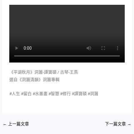
《平湖秋月》洞簫-譚寶碩 / 古琴-王燕
選自《洞簫清韻》洞簫專輯
#人生 #留白 #水墨畫 #智慧 #修行 #譚寶碩 #洞簫
←
上一篇文章
下一篇文章
→