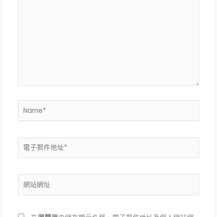
這
裡
輸
入
內
容...
Name*
電
子
郵
件
網
地
站
址
網
*
址