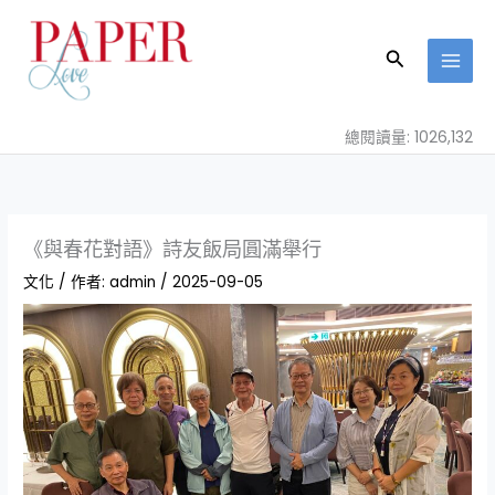
跳
至
搜
主
尋
要
內
總閱讀量: 1026,132
容
《與春花對語》詩友飯局圓滿舉行
文化
/ 作者:
admin
/
2025-09-05