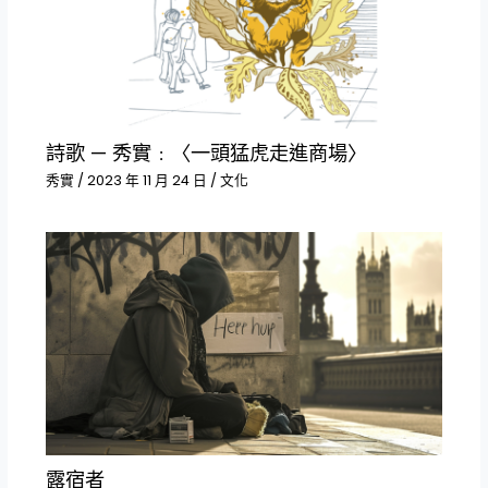
詩歌 — 秀實﹕〈一頭猛虎走進商場〉
秀實
/
2023 年 11 月 24 日
/
文化
露宿者