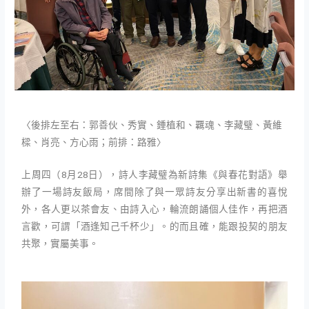
〈後排左至右：郭善伙、秀實、鍾植和、
覊魂、
李藏璧、
黃維
樑、肖亮
、
方心雨
；
前排：
路雅〉
上周四（8月28日），詩人李藏璧為新詩集《與春花對語》舉
辦了一場詩友飯局，席間除了與一眾詩友分享出新書的喜悅
外，各人更以茶會友、由詩入心，輪流朗誦個人佳作，再把酒
言歡，可謂「酒逢知己千杯少」。的而且確，能跟投契的朋友
共聚，實屬美事。