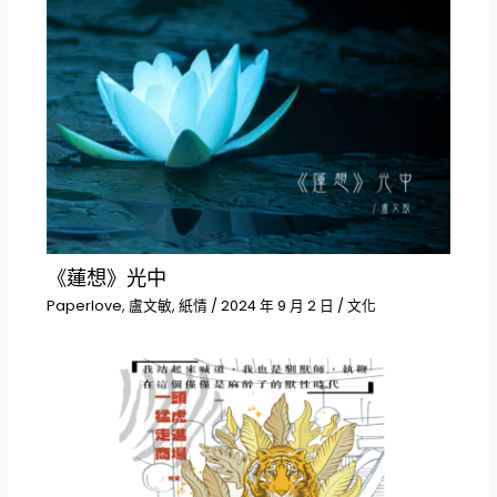
《蓮想》光中
Paperlove
,
盧文敏
,
紙情
/
2024 年 9 月 2 日
/
文化