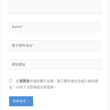
容...
Name*
電
子
郵
件
網
地
站
址
網
*
址
在
瀏覽器
中儲存顯示名稱、電子郵件地址及個人網站網
址，以供下次發佈留言時使用。