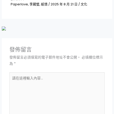
Paperlove
,
李藏璧
,
紙情
/
2025 年 8 月 21 日
/
文化
發佈留言
發佈留言必須填寫的電子郵件地址不會公開。
必填欄位標示
為
*
請
在
這
裡
輸
入
內