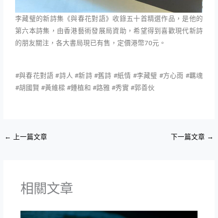
李藏璧的新詩集《與春花對語》收錄五十首精選作品，是他的
第六本詩集，由香港藝術發展局資助，希望得到喜歡現代新詩
的朋友關注，各大書局現已有售，定價港幣70元。
#與春花對語 #詩人 #新詩 #舊詩 #紙情 #
李藏璧 #
方心雨 #
羈魂
#
胡國賢 #
黃維樑 #
鍾植和 #
路雅 #
秀實 #
郭善伙
←
上一篇文章
下一篇文章
→
相關文章