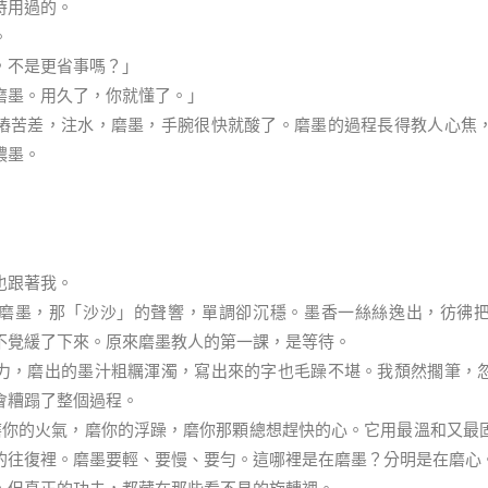
時用過的。
。
，不是更省事嗎？」
磨墨。用久了，你就懂了。」
樁苦差，注水，磨墨，手腕很快就酸了。磨墨的過程長得教人心焦
濃墨。
也跟著我。
磨墨，那「沙沙」的聲響，單調卻沉穩。墨香一絲絲逸出，彷彿
不覺緩了下來。原來磨墨教人的第一課，是等待。
力，磨出的墨汁粗糲渾濁，寫出來的字也毛躁不堪。我頹然擱筆，
會糟蹋了整個過程。
磨你的火氣，磨你的浮躁，磨你那顆總想趕快的心。它用最溫和又最
的往復裡。磨墨要輕、要慢、要勻。這哪裡是在磨墨？分明是在磨心