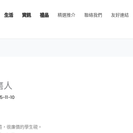
生活
資訊
禮品
精選推介
聯絡我們
友好連結
磨人
5-11-10
糙，很廉價的學生硯。