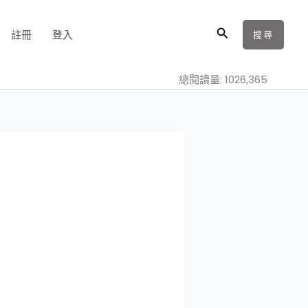
搜
註冊
登入
搜尋
尋
總閱讀量: 1026,365