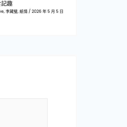
食記趣
ve
,
李藏璧
,
紙情
/
2026 年 5 月 5 日