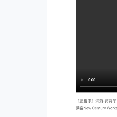
《長相思》洞簫-譚寶碩 
選自New Century W