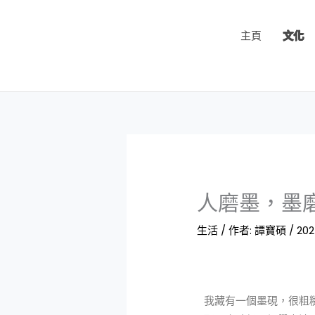
跳
至
主頁
文化
主
要
內
容
人磨墨，墨
生活
/ 作者:
譚寶碩
/
202
我藏有一個墨硯，很粗