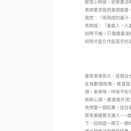
那是小時候，初學書法
老師要求我用墨硯磨墨
我問：「用現成的墨汁
老師說：「墨磨人，人
初時不解。只覺磨墨是
何時才能化作能寫字的
後來漸漸長大，這硯台
在無數個夜晚，每當我
順。漸漸地，呼吸不知
有時心煩，磨墨格外用
地想要一個結果，往往
原來墨確實在磨人——
下，回到這一圈又一圈