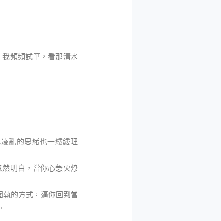
，我頻頻試筆，看那清水
把凌亂的思緒也一縷縷理
忽然明白，當你心急火燎
固執的方式，逼你回到當
。