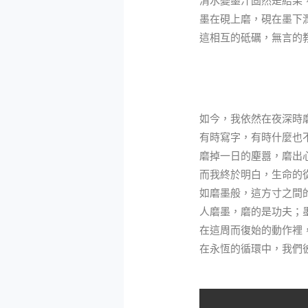
清水變墨汁固然是結果
墨在硯上磨，硯在墨下
這相互的砥礪，無言的
如今，我依然在夜深時
有時寫字，有時什麼也
磨掉一日的塵囂，磨出
而我終於明白，生命的
如磨墨般，這方寸之間
人磨墨，磨的是功夫；
在這周而復始的動作裡
在永恆的循環中，我們