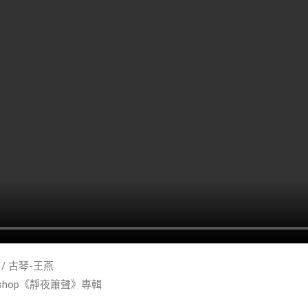
/ 古琴-王燕
orkshop《靜夜簫聲》專輯