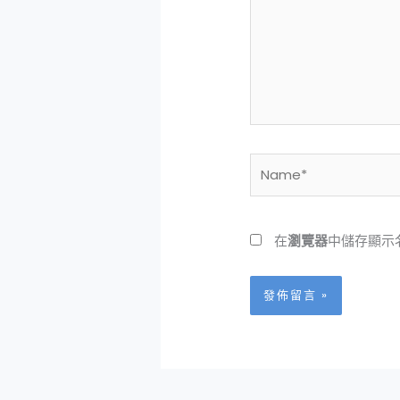
輸
入
內
容...
Name*
在
瀏覽器
中儲存顯示