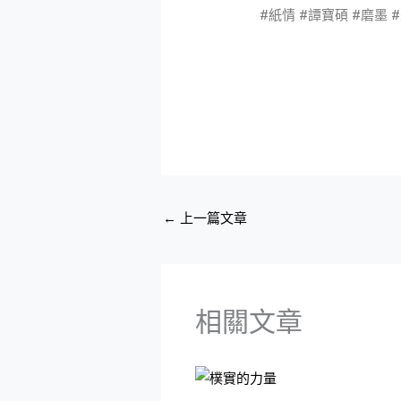
#紙情 #譚寶碩 #磨墨 
←
上一篇文章
相關文章