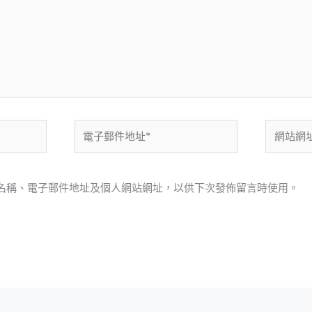
電
網
子
站
郵
網
件
址
名稱、電子郵件地址及個人網站網址，以供下次發佈留言時使用。
地
址
*