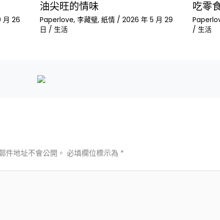
油尖旺的情味
吃零
9 月 26
Paperlove
,
李藏璧
,
紙情
/
2026 年 5 月 29
Paperlo
日
/
生活
/
生活
郵件地址不會公開。
必填欄位標示為
*