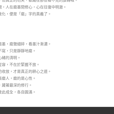
，但真正的功夫，都藏在那些看不見的旋轉裡。
潤，人在磨墨間修心，心在往復中明澈。
教化，便是「磨」字的真義了。
磨墨，磨聲細碎，看墨汁漸濃。
不寫，只是靜靜地磨。
心緒的清明。
從容，不在於緊握不放。
的收放，才是真正的耕心之道。
墨磨人，磨的是心性。
，藏著最深的修行。
彼此成全，各自圓滿。