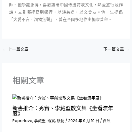
師。他學識淵博，喜歡鑽研中國傳統詩歌文化，熱愛旅行及作
詩，去到哪裡寫到哪裡，以詩為媒，以文會友。他一生提倡
「大愛不言，潤物無聲」，曾在全國多地作出捐贈善舉。
←
上一篇文章
下一篇文章
→
相關文章
新書推介：秀實、李藏璧散文集《坐看流年
度》
Paperlove
,
李藏璧
,
秀實
,
紙情
/
2024 年 9 月 10 日
/
資訊