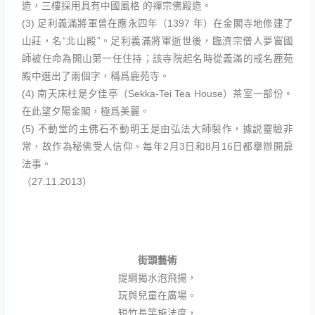
造，三樓採用具有中國風格 的禪宗佛殿造。
(3) 足利義滿將軍曾在應永四年（1397 年）在金閣寺地修建了
山莊，名“北山殿”。足利義滿將軍逝世後，臨濟宗僧人夢窗國
師被任命為開山第一任住持；該寺院起名時從義滿的戒名鹿苑
殿中選出了兩個字，稱爲鹿苑寺。
(4) 南天床柱是夕佳亭（Sekka-Tei Tea House）茶室一部份。
在此望夕陽金閣，極爲美麗。
(5) 不動堂的主佛石不動明王是由弘法大師製作，據説靈驗非
常，故作為秘佛受人信仰。每年2月3日和8月16日都擧辦開扉
法事。
（27.11.2013）
街頭藝術
提綱揭水泡飛揚，
玩與兒童在廣場。
短竹長竿施法度，