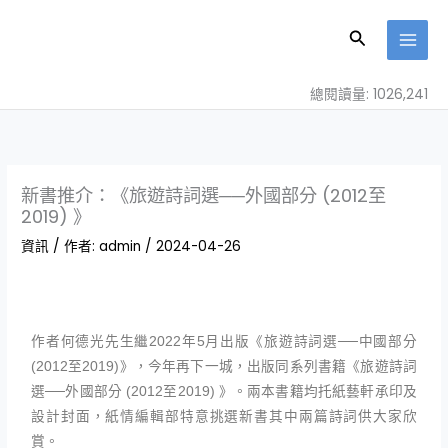
跳
至
搜
主
尋
要
總閱讀量: 1026,241
內
容
新書推介：《旅遊詩詞選──外國部分 (2012至
2019) 》
資訊
/ 作者:
admin
/
2024-04-26
作者何德光先生繼2022年5月出版《旅遊詩詞選──中國部分
(2012至2019)》，今年再下一城，出版同系列書籍《旅遊詩詞
選──外國部分 (2012至2019) 》。兩本書籍均托紙藝軒承印及
設計封面，紙情編輯部特意挑選新書其中兩篇詩詞供大家欣
賞。