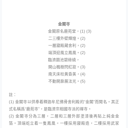
金閣寺
金閣原名鹿苑堂，(1) (3)
二三樓外壁輝煌。(2)
一層寢殿藏舍利，(2)
端頂迎風立鳳凰。(2)
臨濟園池碧綠繞，
開山楓樹閃紅妝。(3)
南天床柱黃昏美，(4)
不動開扉展法光。(5)
註：
(1) 金閣寺以供奉着釋迦牟尼佛骨舍利殿的“金閣”而聞名。其正
式名稱爲“鹿苑寺”，是臨濟宗相國寺派的禪寺。
(2) 金閣寺分為三層，二層和三層外部塗漆後再貼上純金金
箔。頂端屹立着一隻鳳凰。一樓採用寢殿造，二樓採用武家