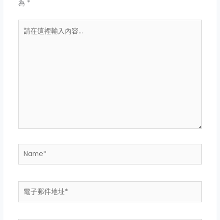
為
*
請
在
這
裡
輸
入
內
容...
Name*
電
子
郵