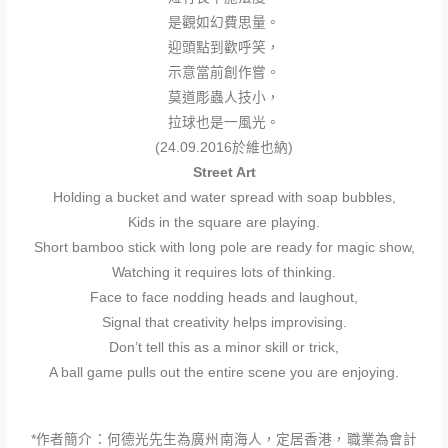
是觀如幻費思量。
迎頭點到歡呼笑，
示意當前創作嘗。
莫道彫蟲人技小，
拉球也是一風光。
(24.09.2016於維也納)
Street Art
Holding a bucket and water spread with soap bubbles,
Kids in the square are playing.
Short bamboo stick with long pole are ready for magic show,
Watching it requires lots of thinking.
Face to face nodding heads and laughout,
Signal that creativity helps improvising.
Don’t tell this as a minor skill or trick,
A ball game pulls out the entire scene you are enjoying.
*作者簡介：何德光先生為廣州南海人，定居香港，職業為會計