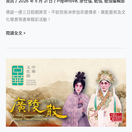
資訊
/
2026 年 5 月 21 日
/
Paperlove
,
廖仕強
,
紙情
,
紙情編輯部
佛誕一連三日假期將至，不妨到長洲參加非遺傳承、展能藝術及文
化導賞等連串精彩活動！
閱讀全文 »
中
華
文
化
節
2026：
中
國
戲
曲