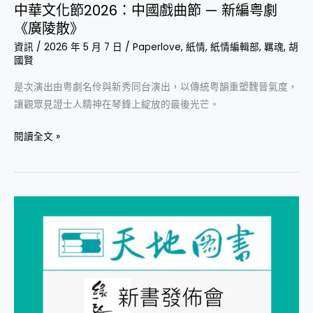
中華文化節2026：中國戲曲節 — 新編粤劇
節
《廣陵散》
—
新
資訊
/
2026 年 5 月 7 日
/
Paperlove
,
紙情
,
紙情編輯部
,
羈魂
,
胡
國賢
編
粤
是次演出由粤劇名伶與新秀同台演出，以傳統粤韻重塑魏晉氣度，
劇
讓觀眾見證士人精神在琴鋒上綻放的最後光芒。
《廣
陵
閱讀全文 »
散》
綠
騎
士
新
書
發
佈