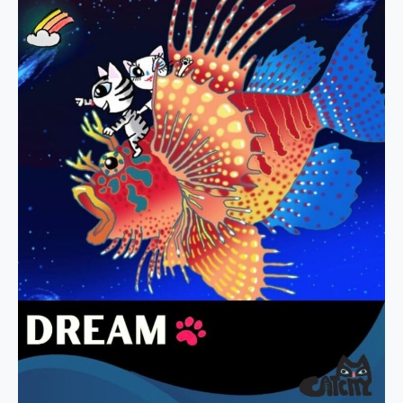
戲
咭
發
放
正
能
量