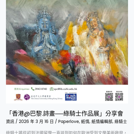
騎
士
作
品
展」
分
享
會
「香港@巴黎.詩畫──綠騎士作品展」分享會
資訊
/
2026 年 3 月 16 日
/
Paperlove
,
紙情
,
紙情編輯部
,
綠騎士
綠騎士將從初到法國留學一直談到如何在歐洲受到文學美術啟發，