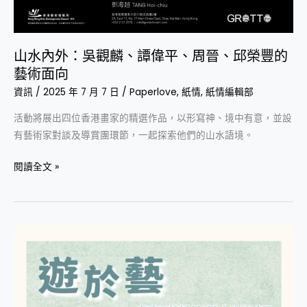
向
山水內外：吳觀麟、譚偉平、周晉、邱榮豐的
藝術面向
資訊
/
2025 年 7 月 7 日
/
Paperlove
,
紙情
,
紙情編輯部
活動將展出四位香港畫家的精選作品，以形寫神、境中有意，並設
有藝術家對談及導賞團環節，一起探索他們的山水語境。
閱讀全文 »
遊
於
藝
──
盧