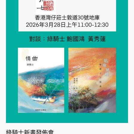
會
綠騎士新書發佈會