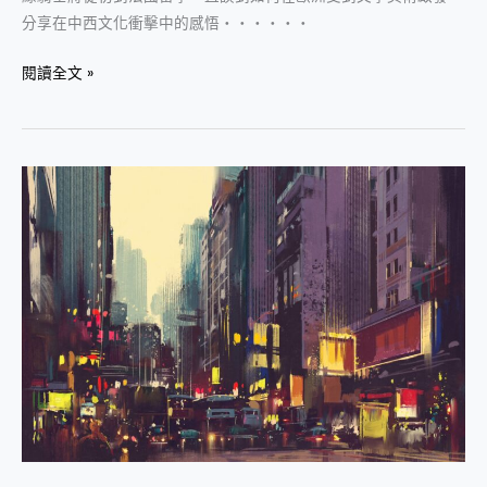
分享在中西文化衝擊中的感悟‧‧‧‧‧‧
閱讀全文 »
藝
術
對
話：
香
港
當
代
藝
術
的
跨