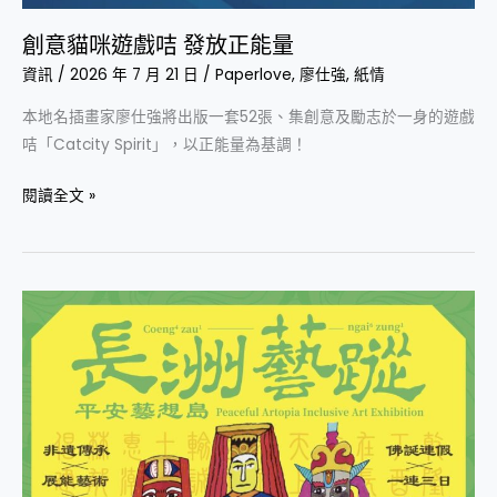
創意貓咪遊戲咭 發放正能量
資訊
/
2026 年 7 月 21 日
/
Paperlove
,
廖仕強
,
紙情
本地名插畫家廖仕強將出版一套52張、集創意及勵志於一身的遊戲
咭「Catcity Spirit」，以正能量為基調！
閱讀全文 »
佛
誕
長
洲
藝
術
工