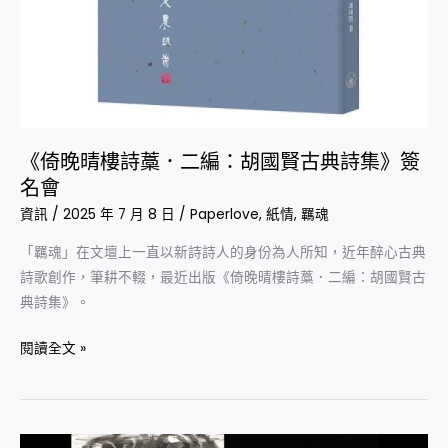
古
典
詩
集》
簽
名
會
《倚晚晴樓詩藁．二編：胡國賢古典詩集》簽
名會
資訊
/
2025 年 7 月 8 日
/
Paperlove
,
紙情
,
羈魂
「羈魂」在文壇上一直以新詩詩人的身份為人所知，近年醉心古典
詩歌創作，筆耕不輟，最近出版《倚晚晴樓詩藁．二編：胡國賢古
典詩集》。
閱讀全文 »
山