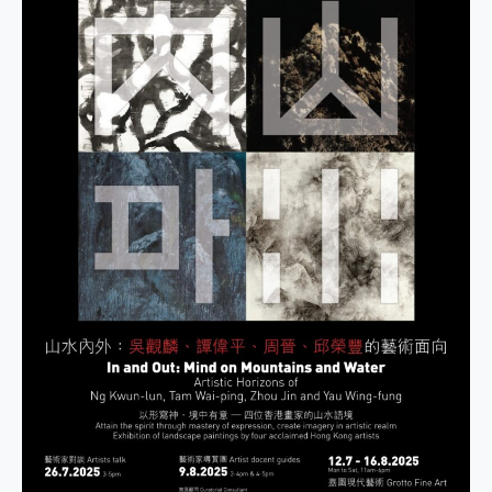
水
內
外：
吳
觀
麟、
譚
偉
平、
周
晉、
邱
榮
豐
的
藝
術
面