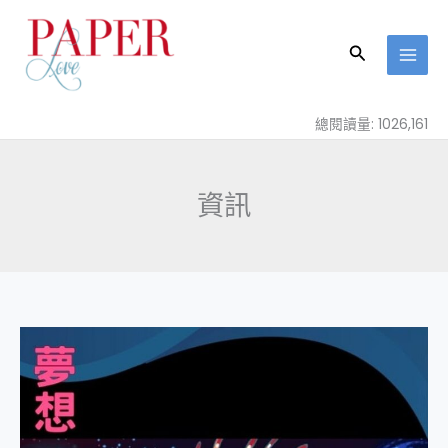
跳
至
搜
主
尋
要
內
總閱讀量: 1026,161
容
資訊
創
意
貓
咪
遊