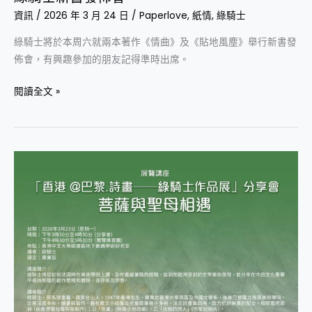
資訊
/
2026 年 3 月 24 日
/
Paperlove
,
紙情
,
綠騎士
綠騎士將於本周六就兩本著作《情曲》及《貼地風塵》舉行新書發
佈會，有興趣參加的朋友記得準時出席。
閱讀全文 »
「香
港
@
巴
黎.
詩
畫
──
綠