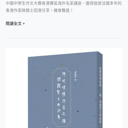
中國中學生作文大賽香港賽區海外名家講座，邀得旅居法國多年的
香港作家綠騎士回港分享，機會難逢！
閱讀全文 »
《倚
晚
晴
樓
詩
藁．
二
編：
胡
國
賢