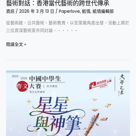
藝術對話：香港當代藝術的跨世代傳承
世
資訊
/
2026 年 3 月 13 日
/
Paperlove
,
紙情
,
紙情編輯部
代
傳
從藝術館、公共藝術、藝術教育，以至策展角度出發，活動上將於
承
三位資深藝術家共同討論‧‧‧‧‧‧
閱讀全文 »
中
學
生
作
文
大
賽
名
家