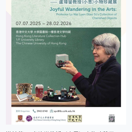
瑋
鑾
教
授
（小
思）
小
物
珍
藏
展