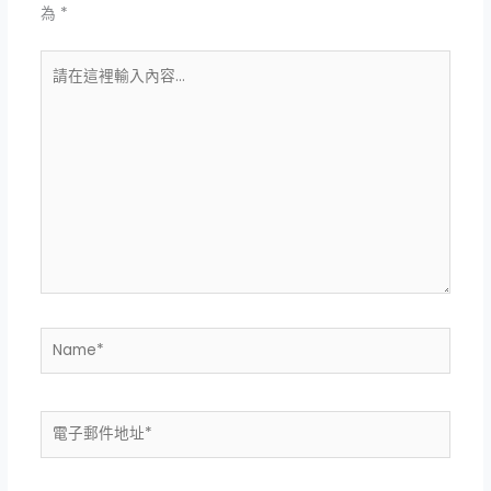
為
*
請
在
這
裡
輸
入
內
容...
Name*
電
子
郵