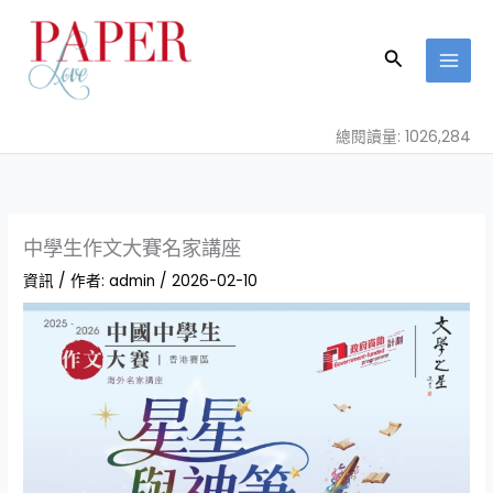
跳
至
搜
主
尋
要
內
總閱讀量: 1026,284
容
中學生作文大賽名家講座
資訊
/ 作者:
admin
/
2026-02-10