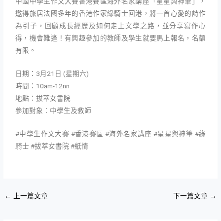
中國中學生作文大賽香港賽區海外名家講座「星星與神筆」，
邀得旅居法國多年的香港作家綠騎士回港，將一首心愛的詩作
為引子，回顧成長經歷及如何走上文學之路，並分享寫作心
得，機會難逢！有興趣參加的教師及學生就要馬上報名，名額
有限。
日期：3月21日 (星期六)
時間：10am-12nn
地點：拔萃女書院
參加對象：中學生及教師
#中學生作文大賽 #香港賽區 #海外名家講座 #星星與神筆 #綠
騎士 #拔萃女書院 #紙情
←
上一篇文章
下一篇文章
→