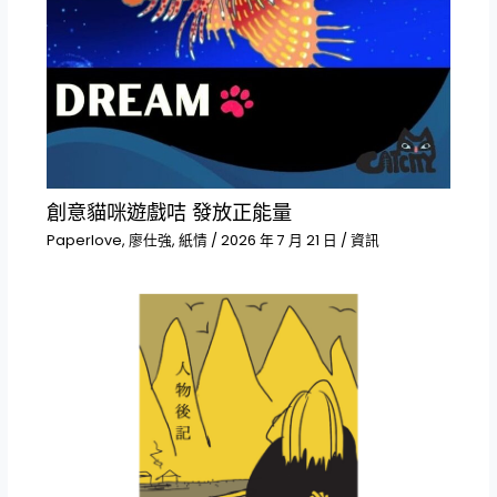
創意貓咪遊戲咭 發放正能量
Paperlove
,
廖仕強
,
紙情
/
2026 年 7 月 21 日
/
資訊