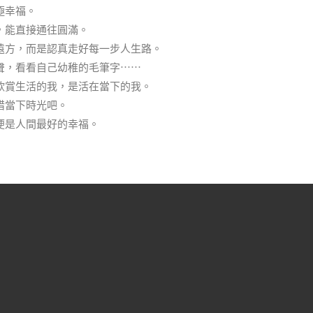
極幸福。
，能直接通往圓滿。
遠方，而是認真走好每一步人生路。
聲，看看自己幼稚的毛筆字⋯⋯
欣賞生活的我，是活在當下的我。
惜當下時光吧。
便是人間最好的幸福。