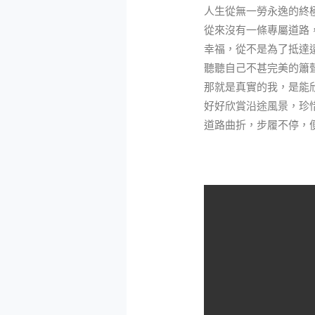
人生從無一勞永逸的終
從來沒有一條專屬道路
幸福，從不是為了抵達
聽聽自己不甚完美的簫
那就是真實的我，是能
好好欣賞沿途風景，珍
道路曲折，步履不停，