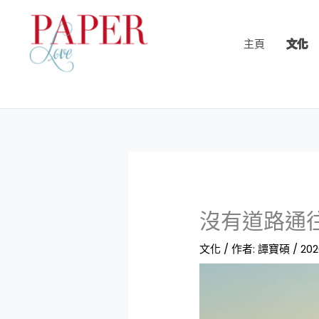
跳
至
主頁
文化
主
要
內
容
沒有道路通
文化
/ 作者:
譚寶碩
/
202