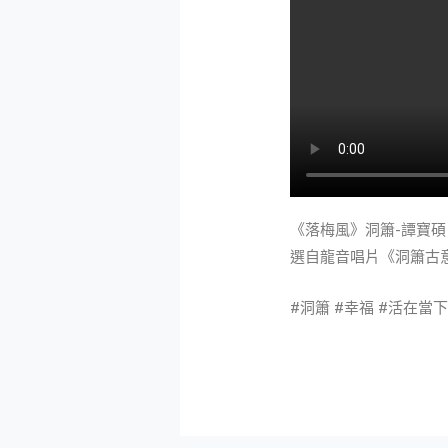
《落梅風》洞簫-譚寶碩 
選自龍音唱片《洞簫古
#洞簫 #幸福 #活在當下