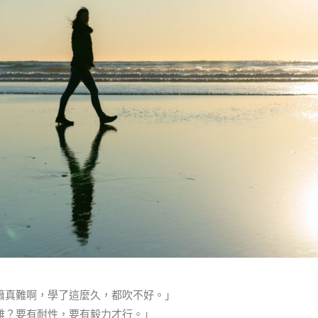
簫真難啊，學了這麼久，都吹不好。」
難？要有耐性，要有毅力才行。」