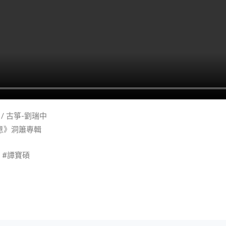
/ 古箏-劉瑞中
意》洞簫專輯
 #譚寶碩