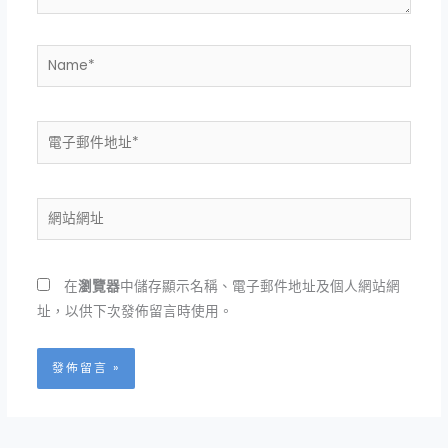
Name*
電
子
郵
件
網
地
站
址
網
*
址
在
瀏覽器
中儲存顯示名稱、電子郵件地址及個人網站網
址，以供下次發佈留言時使用。