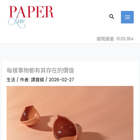
跳
至
搜
主
尋
要
內
總閱讀量: 1026,184
容
每樣事物都有其存在的價值
生活
/ 作者:
譚寶碩
/
2026-02-27