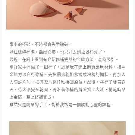
家中的杯碟，不時都會失手磕破。
以往破碎杯碟，雖然心疼，也只好丟到垃圾桶算了。
最近，在網上看到有介紹修補瓷器的金繼方法，甚為吸引。
剛好家中摔破了一個杯子，於是我在網上購買應用材料，按照
金繼方法自行修補。先把糯米粉加水調成粘稠的糊狀，再加入
大漆調均勻，把碎瓷片逐片粘接回原位。然後，將杯子靜置數
天，待大漆完全乾固，再沿著修補的縫隙描上大漆，稍乾時貼
上金箔，至此修補完成。
雖然只是簡單的手工，對於我卻是一個觸動心靈的課程。