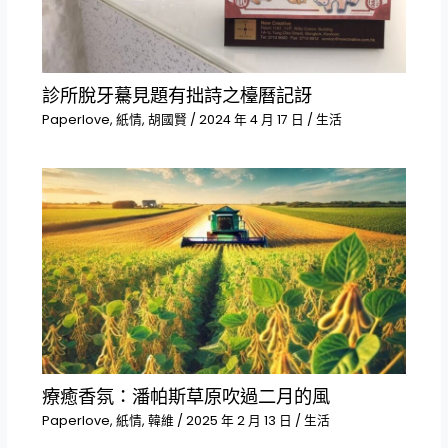
診所脫牙驀見題有拙詩之檯曆記訝
Paperlove
,
紙情
,
胡國賢
/
2024 年 4 月 17 日
/
生活
療癒香氛：潘帕斯草原吹過二月的風
Paperlove
,
紙情
,
韓維
/
2025 年 2 月 13 日
/
生活