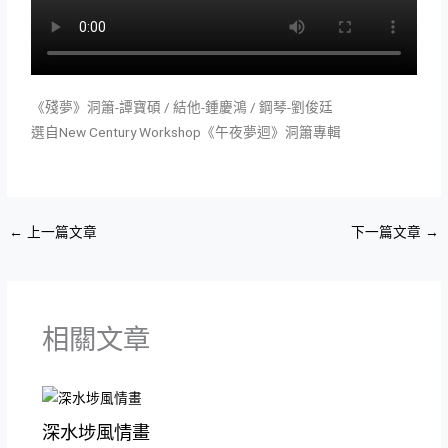
《殘夢》洞簫-譚寶碩 / 結他-鍾慶鴻 / 鋼琴-劉俊廷
選自New Century Workshop《午夜夢迴》洞簫專輯
←
上一篇文章
下一篇文章
→
相關文章
深水埗風情畫