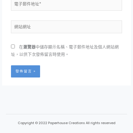
電
子
郵
件
網
地
站
址
網
*
址
在
瀏覽器
中儲存顯示名稱、電子郵件地址及個人網站網
址，以供下次發佈留言時使用。
Copyright © 2022 Paperhouse Creations All rights reserved