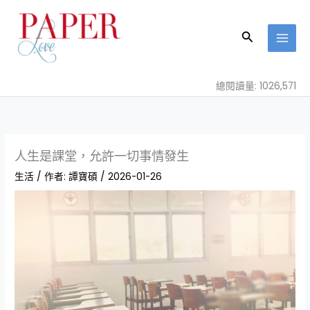
跳
至
搜
主
尋
要
內
總閱讀量: 1026,571
容
人生是課堂，允許一切事情發生
生活
/ 作者:
譚寶碩
/
2026-01-26