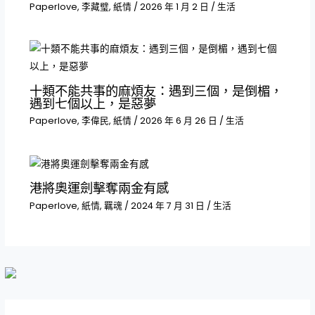
Paperlove
,
李藏璧
,
紙情
/
2026 年 1 月 2 日
/
生活
十類不能共事的麻煩友：遇到三個，是倒楣，
遇到七個以上，是惡夢
Paperlove
,
李偉民
,
紙情
/
2026 年 6 月 26 日
/
生活
港將奧運劍擊奪兩金有感
Paperlove
,
紙情
,
羈魂
/
2024 年 7 月 31 日
/
生活