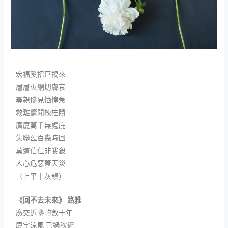
宏福奚招巨禍來
層層火網切膚哀
尋親慘見恓惶急
救難驚聞棟柱隤
廣廈萬千無處庇
失聯盈百幾時回
莫道伯仁非我殺
人心危惡蓋天災
（上平十灰韻）
《回不去未來》 路雅
廣交近隣的數十年
廈宇涼風 已過秋遲