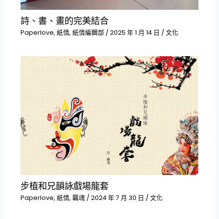
詩、書、畫的完美結合
Paperlove
,
紙情
,
紙情編輯部
/
2025 年 1 月 14 日
/
文化
步植和兄韻詠戲場龍套
Paperlove
,
紙情
,
羈魂
/
2024 年 7 月 30 日
/
文化