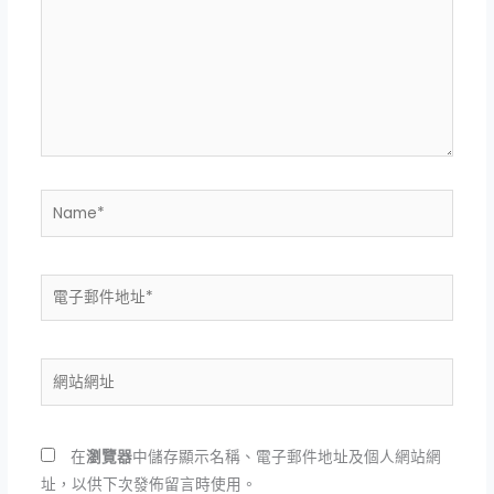
裡
輸
入
內
容...
Name*
電
子
郵
件
網
地
站
址
網
*
址
在
瀏覽器
中儲存顯示名稱、電子郵件地址及個人網站網
址，以供下次發佈留言時使用。