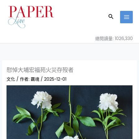
跳
至
搜
主
尋
要
內
總閱讀量: 1026,330
容
慰悼大埔宏福苑火災存歿者
文化
/ 作者:
覊魂
/
2025-12-01