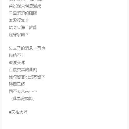
萬家燈火倏忽變成
千里迢迢的阻隔
無淚復無言
處身火海，誰能
庇守家園？
失去了的消息，再也
聯絡不上
盈淚交涕
百感交集的此刻
幾句留言也沒有留下
時間已經
回不去未來⋯⋯
（此為藏頭詩）
#天祐大埔