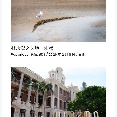
林永鴻之天地一沙鷗
Paperlove
,
紙情
,
路雅
/
2026 年 2 月 6 日
/
文化