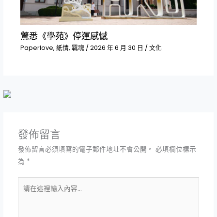
驚悉《學苑》停運感憾
Paperlove
,
紙情
,
羈魂
/
2026 年 6 月 30 日
/
文化
發佈留言
發佈留言必須填寫的電子郵件地址不會公開。
必填欄位標示
為
*
請
在
這