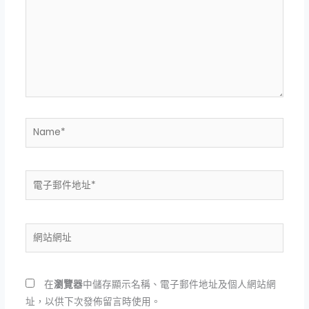
裡
輸
入
內
容...
Name*
電
子
郵
件
網
地
站
址
網
*
址
在
瀏覽器
中儲存顯示名稱、電子郵件地址及個人網站網
址，以供下次發佈留言時使用。