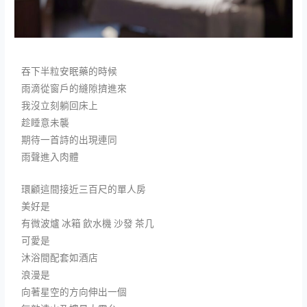
吞下半粒安眠藥的時候
雨滴從窗戶的縫隙擠進來
我沒立刻躺回床上
趁睡意未襲
期待一首詩的出現連同
雨聲進入肉體
環顧這間接近三百尺的單人房
美好是
有微波爐 冰箱 飲水機 沙發 茶几
可愛是
沐浴間配套如酒店
浪漫是
向著星空的方向伸出一個