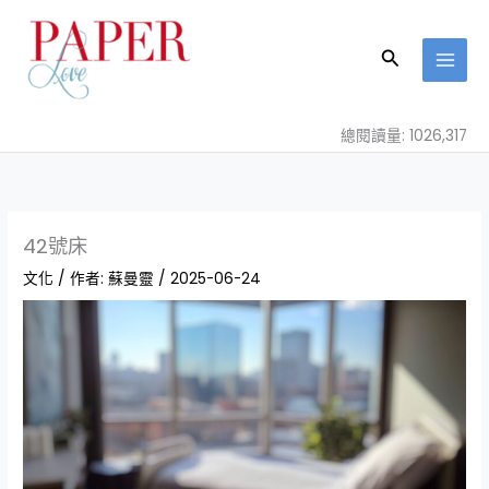
跳
至
搜
主
尋
要
內
總閱讀量: 1026,317
容
42號床
文化
/ 作者:
蘇曼靈
/
2025-06-24