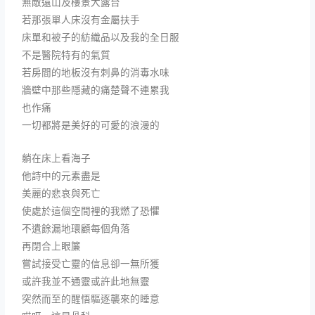
無敵遠山及樓景大露台
若那張單人床沒有金屬扶手
床單和被子的紡織品以及我的全日服
不是醫院特有的氣質
若房間的地板沒有刺鼻的消毒水味
牆壁中那些隱藏的痛楚聲不連累我
也作痛
一切都將是美好的可愛的浪漫的
躺在床上看海子
他詩中的元素盡是
美麗的悲哀與死亡
使處於這個空間裡的我燃了恐懼
不遺餘漏地環顧每個角落
再閉合上眼簾
嘗試接受亡靈的信息卻一無所獲
或許我並不通靈或許此地無靈
突然而至的醒悟驅逐襲來的睡意