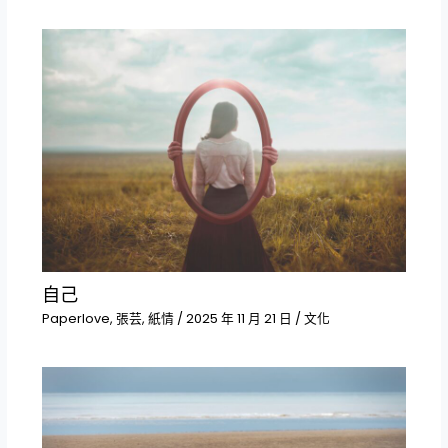
自己
Paperlove
,
張芸
,
紙情
/
2025 年 11 月 21 日
/
文化