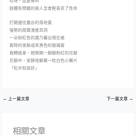
哎呀，這是骨科
肢體有問題的病人怎會輕易丟了性命
打開通往露台的落地窗
強勢的雨聲湧進耳洞
一朵粉紅色的康乃馨出現在被
寅時的夜髹成茶黑色的玻璃窗
我轉過身，她掰開一瓣瓣粉紅的花瓣
花瓣中，安靜地躺著一粒白色小藥片
「吃半粒就好」
←
上一篇文章
下一篇文章
→
相關文章