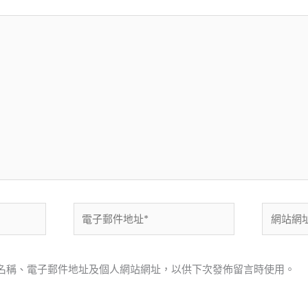
電
網
子
站
郵
網
件
址
名稱、電子郵件地址及個人網站網址，以供下次發佈留言時使用。
地
址