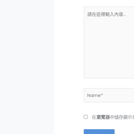
請
在
這
裡
輸
入
內
容...
Name*
在
瀏覽器
中儲存顯示