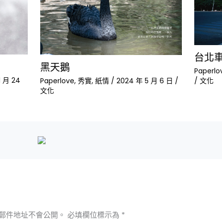
台北
黑天鵝
Paperlo
1 月 24
Paperlove
,
秀實
,
紙情
/
2024 年 5 月 6 日
/
/
文化
文化
郵件地址不會公開。
必填欄位標示為
*