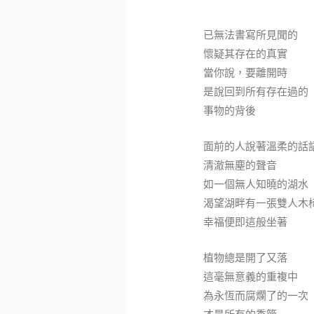
已無法書寫所見聞的
懷疑其存在的真實
當你說，要離開時
是說回到所有存在過的
事物的背後
面前的人說著溫柔的話
清澈無塵的聲音
如一個無人知曉的湖水
渴望湖畔有一張雙人木
幸福便即這般坐著
植物總是開了又落
這毫無意義的重複中
為永恆而腐爛了的一次