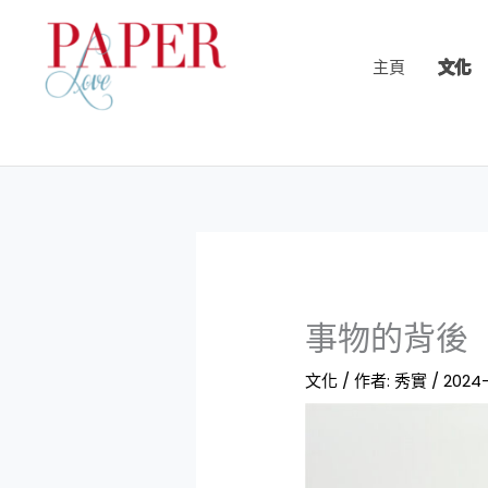
跳
至
主頁
文化
主
要
內
容
事物的背後
文化
/ 作者:
秀實
/
2024