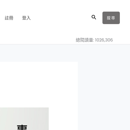
搜
註冊
登入
搜尋
尋
總閱讀量: 1026,306