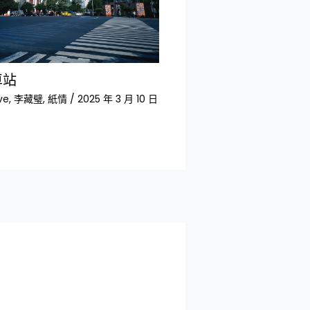
車站
ve
,
李藏璧
,
紙情
/
2025 年 3 月 10 日