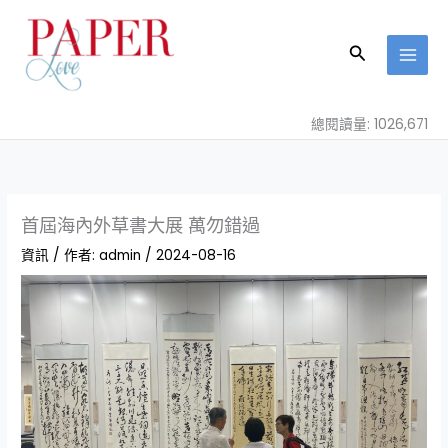
跳
至
搜
主
尋
要
內
總閱讀量: 1026,671
容
首屆海內外草書大展 萬勿錯過
資訊
/ 作者:
admin
/
2024-08-16