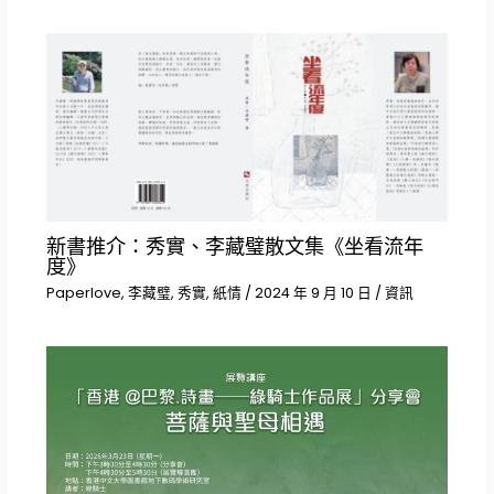
新書推介：秀實、李藏璧散文集《坐看流年
度》
Paperlove
,
李藏璧
,
秀實
,
紙情
/
2024 年 9 月 10 日
/
資訊