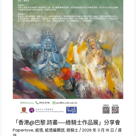
「香港@巴黎.詩畫──綠騎士作品展」分享會
Paperlove
,
紙情
,
紙情編輯部
,
綠騎士
/
2026 年 3 月 16 日
/
資
訊