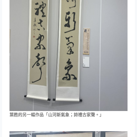
葉甦的另一幅作品「山河新氣象；詩禮古家聲。」