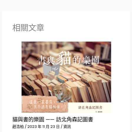
相關文章
貓與書的樂園 —— 訪北角森記圖書
趙浩柏
/
2023 年 11 月 23 日
/
資訊