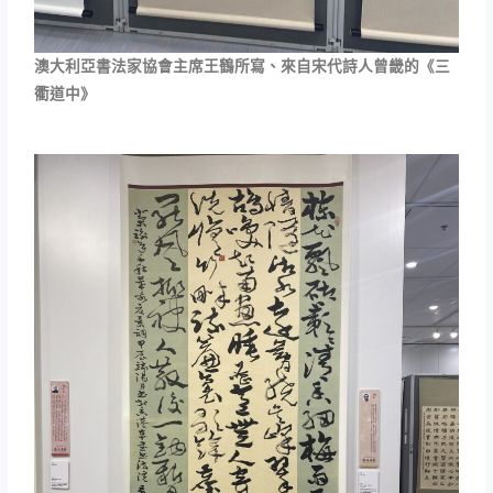
澳大利亞書法家協會主席王鶴所寫、來自宋代詩人曾畿的《三
衢道中》