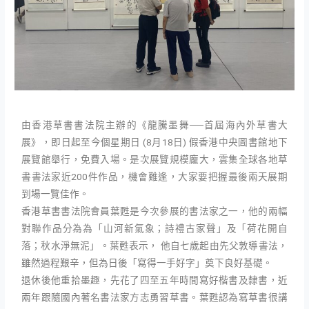
由香港草書書法院主辦的《龍騰墨舞──首屆海內外草書大
展》，即日起至今個星期日 (8月18日) 假香港中央圖書館地下
展覽館舉行，免費入場。是次展覽規模龐大，雲集全球各地草
書書法家近200件作品，機會難逢，大家要把握最後兩天展期
到場一覽佳作。
香港草書書法院會員葉甦是今次參展的書法家之一，他的兩幅
對聯作品分為為「山河新氣象；詩禮古家聲」及「荷花開自
落；秋水淨無泥」。葉甦表示， 他自七歲起由先父敦導書法，
雖然過程艱辛，但為日後「寫得一手好字」奠下良好基礎。
退休後他重拾墨趣，先花了四至五年時間寫好楷書及隸書，近
兩年跟隨國內著名書法家方志勇習草書。葉甦認為寫草書很講