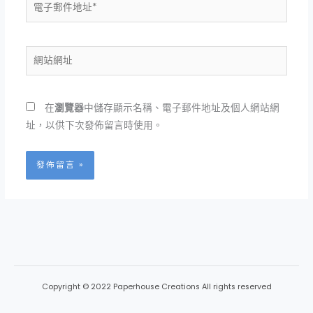
電
子
郵
件
網
地
站
址
網
*
址
在
瀏覽器
中儲存顯示名稱、電子郵件地址及個人網站網
址，以供下次發佈留言時使用。
Copyright © 2022 Paperhouse Creations All rights reserved