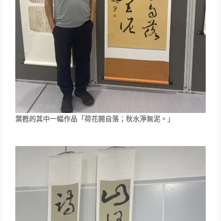
葉甦的其中一幅作品「荷花開自落；秋水淨無泥。」