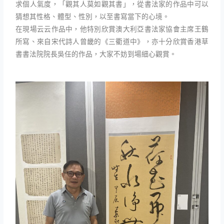
求個人氣度，「觀其人莫如觀其書」，從書法家的作品中可以
猜想其性格、體型、性別，以至書寫當下的心境。
在現場云云作品中，他特別欣賞澳大利亞書法家協會主席王鶴
所寫、來自宋代詩人曾畿的《三衢道中》，亦十分欣賞香港草
書書法院院長吳任的作品，大家不妨到場細心觀賞。