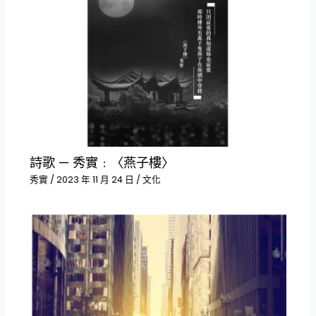
詩歌 — 秀實﹕〈燕子樓〉
秀實
/
2023 年 11 月 24 日
/
文化