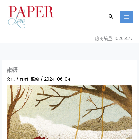
跳
至
搜
主
尋
要
內
總閱讀量: 1026,477
容
鞦韆
文化
/ 作者:
羈魂
/
2024-06-04