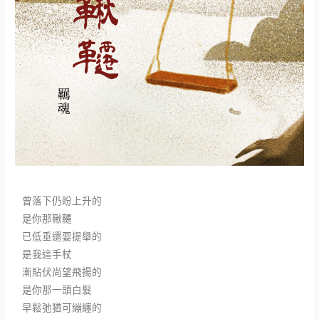
曾落下仍盼上升的
是你那鞦韆
已低垂還要提舉的
是我這手杖
漸貼伏尚望飛揚的
是你那一頭白髮
早鬆弛猶可繃纏的