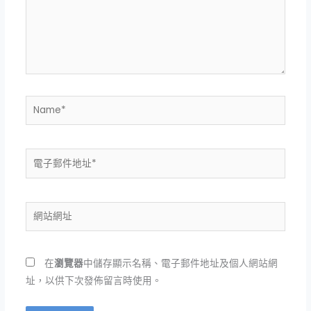
入
內
容...
Name*
電
子
郵
件
網
地
站
址
網
*
址
在
瀏覽器
中儲存顯示名稱、電子郵件地址及個人網站網
址，以供下次發佈留言時使用。