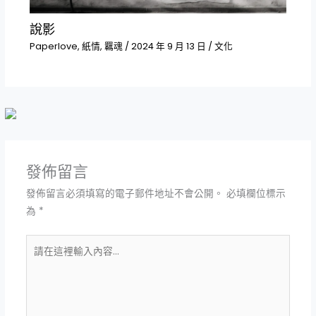
說影
Paperlove
,
紙情
,
羈魂
/
2024 年 9 月 13 日
/
文化
發佈留言
發佈留言必須填寫的電子郵件地址不會公開。
必填欄位標示
為
*
請
在
這
裡
輸