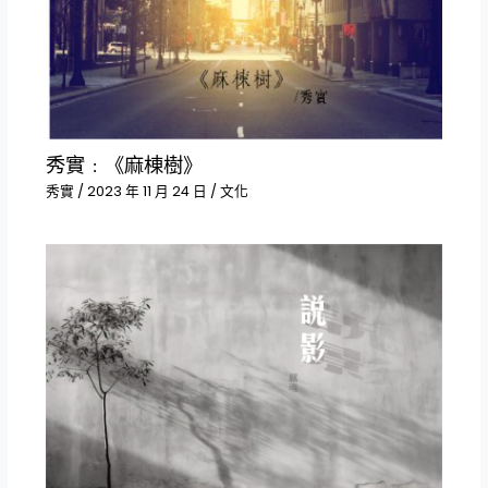
秀實﹕《麻棟樹》
秀實
/
2023 年 11 月 24 日
/
文化