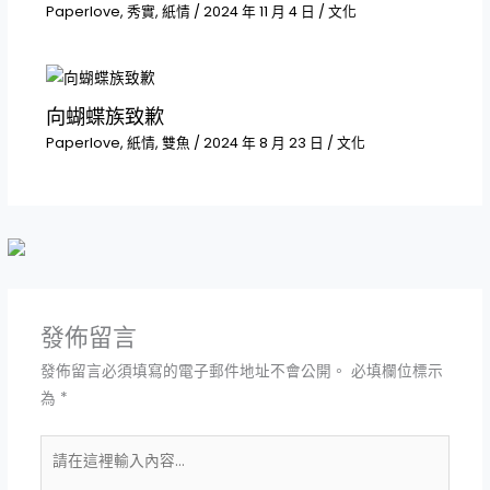
Paperlove
,
秀實
,
紙情
/
2024 年 11 月 4 日
/
文化
向蝴蝶族致歉
Paperlove
,
紙情
,
雙魚
/
2024 年 8 月 23 日
/
文化
發佈留言
發佈留言必須填寫的電子郵件地址不會公開。
必填欄位標示
為
*
請
在