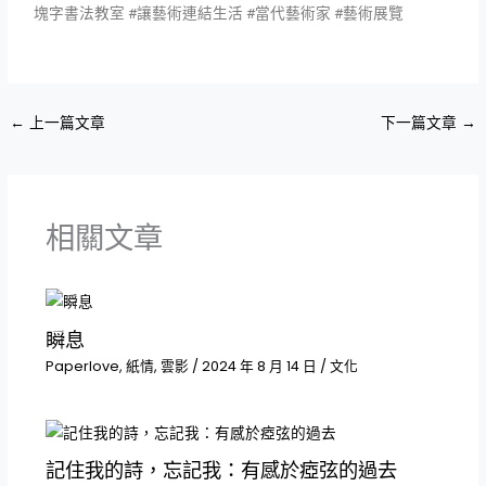
塊字書法教室 #讓藝術連結生活 #當代藝術家 #藝術展覽
←
上一篇文章
下一篇文章
→
相關文章
瞬息
Paperlove
,
紙情
,
雲影
/
2024 年 8 月 14 日
/
文化
記住我的詩，忘記我：有感於瘂弦的過去