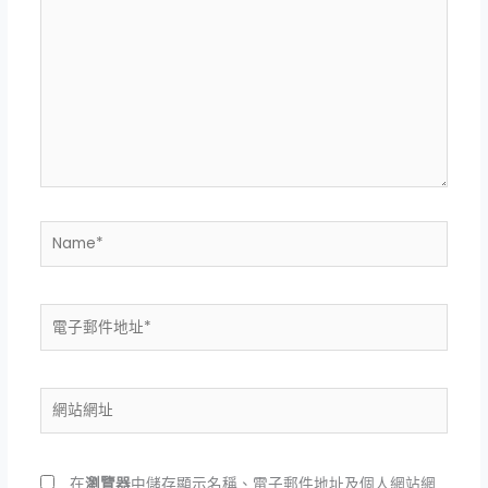
這
裡
輸
入
內
容...
Name*
電
子
郵
件
網
地
站
址
網
*
址
在
瀏覽器
中儲存顯示名稱、電子郵件地址及個人網站網