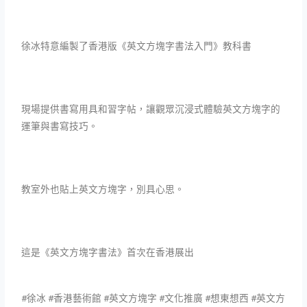
徐冰特意編製了香港版《英文方塊字書法入門》教科書
現場提供書寫用具和習字帖，讓觀眾沉浸式體驗英文方塊字的
運筆與書寫技巧。
教室外也貼上英文方塊字，別具心思。
這是《英文方塊字書法》首次在香港展出
#徐冰 #香港藝術館 #英文方塊字 #文化推廣 #想東想西 #英文方