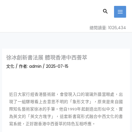
跳
至
搜
主
尋
要
總閱讀量: 1026,434
內
容
徐冰創新書法展 體現香港中西薈萃
文化
/ 作者:
admin
/
2025-07-15
近日大家行經香港藝術館，會發現入口的玻璃外牆當眼處，出
現了一組驟眼看上去意思不明的「象形文字」，原來是來自國
際知名藝術家徐冰的手筆。他自1993年起創造出形似中文、實
為英文的「英文方塊字」，這套新書寫形式融合中西文化的書
寫系統，正好跟香港中西薈萃的特色互相呼應。