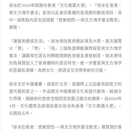
徐冰於2024年起擔任香港「文化推廣大使」，「徐冰在香港：
英文方塊字書法」是他以此身份籌備的首個委約藝術項目，其
中一個焦點內容包括策劃「想東想西──英文方塊字書法教室」
展覽。
「讓藝術連結生活」，徐冰相信藝術應該普及大眾，是次展覽
以「賞」、「學」、「用」三個角度帶動觀眾探索英文方塊字
書法，讓觀眾在語言的轉換間開拓思維及激發創意。徐冰更特
別為展覽加入了香港獨特的語言特色，進一步豐富英文方塊字
的意義和演繹，為跨文化、跨語言交流帶來新的可能。
徐冰生於中國重慶，成長於北京，是國際上公認最有創造力的
當代藝術家之一，作品糅合中國傳統文化和當代藝術，超越文
化界限，開啟新的思想空間而受到廣泛關注和讚譽。自2024年
3月，文化體育及旅遊局委任徐冰為香港「文化推廣大使」，
任期為五年。
「徐冰在香港：想東想西──英文方塊字書法教室」展覽現於香