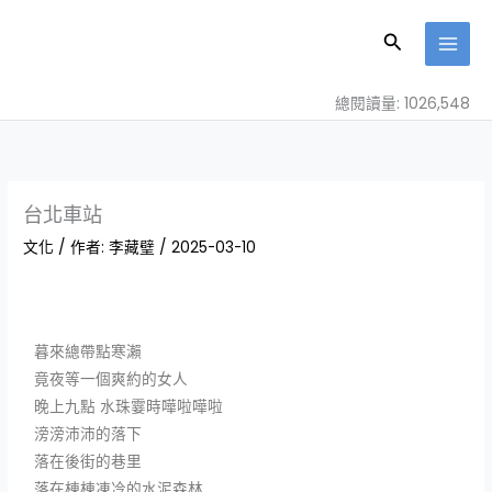
跳
至
搜
主
尋
要
總閱讀量: 1026,548
內
容
台北車站
文化
/ 作者:
李藏𤩹
/
2025-03-10
暮來總帶點寒瀨
竟夜等一個爽約的女人
晚上九點 水珠霎時嘩啦嘩啦
滂滂沛沛的落下
落在後街的巷里
落在棟棟凍冷的水泥森林