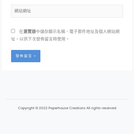
郵
件
網
地
站
址
網
*
址
在
瀏覽器
中儲存顯示名稱、電子郵件地址及個人網站網
址，以供下次發佈留言時使用。
Copyright © 2022 Paperhouse Creations All rights reserved