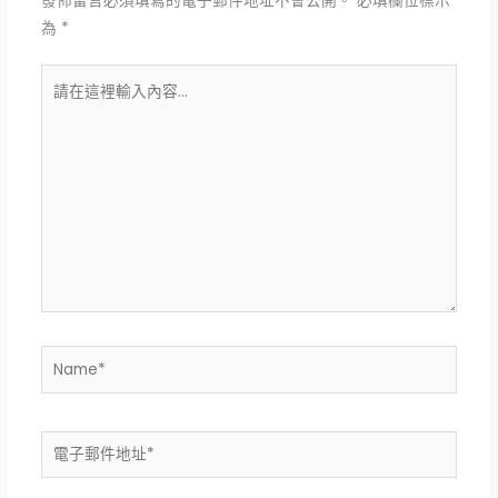
發佈留言必須填寫的電子郵件地址不會公開。
必填欄位標示
為
*
請
在
這
裡
輸
入
內
容...
Name*
電
子