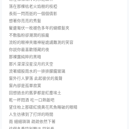
落在那棵枯老火焰樹的枝椏
長街一閃而逝的一個個倩影
想著你亮亮的秀髮
鬢邊匍伏一枚褪色多年的蝴蝶髮夾
不敷脂粉卻潮潤的臉龐
流盼的眼神夾雜神秘詭譎難測的笑容
你説你最喜歡隱藏的夜
那裸露純粹的黑暗
那片濛濛沒星沒月的天空
流著細股雨水的一排排朦朧玻璃
窗外行人寥落 此起彼伏的風聲
窗內卻是孤單寂寞
回想過去的舊夢都是紅塵埃土
乾一杯悶酒 吃一口熱飯吧
望住枱上那碟紅燒黃花死魚瞎破的眼睛
人生彷彿到了打烊的時間
雨 細細瑣瑣 疏疏依然下著
這個冬季特別黯淡 特別長