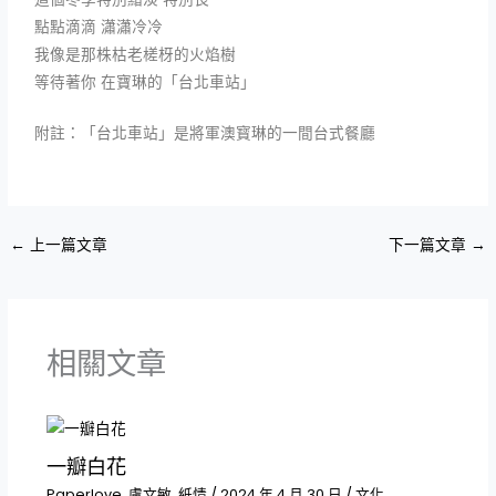
點點滴滴 瀟瀟冷冷
我像是那株枯老槎枒的火焰樹
等待著你 在寶琳的「台北車站
」
附註：「台北車站」是將軍澳寳琳的一間台式餐廳
←
上一篇文章
下一篇文章
→
相關文章
一瓣白花
Paperlove
,
盧文敏
,
紙情
/
2024 年 4 月 30 日
/
文化