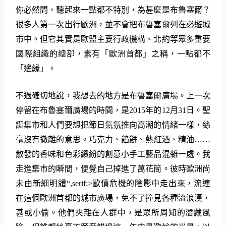
你必然問，聽起來一點都不特別，為甚麼是布魯塞爾？
很多人第一次出行歐洲，並不會把布魯塞爾列在必遊城
市中。但它其實是歐盟主要行政機構、北約等眾多重要
國際組織的總部，素有「歐洲首都」之稱，一點都不
「邊緣」。
不過確切地說，我想去的地方是布魯塞爾廣場。上一次
停留在布魯塞爾廣場的時間，是
2015
年的
12
月
31
日。聖
誕集市和人們要想把節日氣氛推向高潮的情緒一樣，絲
毫沒有撤離的意思。巧克力、餡餅、熱紅酒、精油……
散發的香味和色彩繽紛的創意小手工藝品混雜一處。我
走進集市的瞬間，便覺自己掉進了萬花筒。彼時歐洲尚
未由新細明體
“,serif;>
歐債危機的陰影中走出來，流連
在這個歐洲首都的城市廣場，免不了撞見各種流浪漢，
甚或小偷。他們夾雜在人群中，是眾所周知的潛藏風