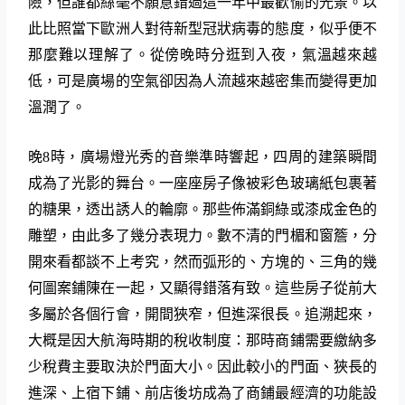
險，但誰都絲毫不願意錯過這一年中最歡愉的光景。以
此比照當下歐洲人對待新型冠狀病毒的態度，似乎便不
那麼難以理解了。從傍晚時分逛到入夜，氣溫越來越
低，可是廣場的空氣卻因為人流越來越密集而變得更加
溫潤了。
晚
8
時，廣場燈光秀的音樂準時響起，四周的建築瞬間
成為了光影的舞台。一座座房子像被彩色玻璃紙包裹著
的糖果，透出誘人的輪廓。那些佈滿銅綠或漆成金色的
雕塑，由此多了幾分表現力。數不清的門楣和窗簷，分
開來看都談不上考究，然而弧形的、方塊的、三角的幾
何圖案鋪陳在一起，又顯得錯落有致。這些房子從前大
多屬於各個行會，開間狹窄，但進深很長。追溯起來，
大概是因大航海時期的稅收制度：那時商鋪需要繳納多
少稅費主要取決於門面大小。因此較小的門面、狹長的
進深、上宿下鋪、前店後坊成為了商鋪最經濟的功能設