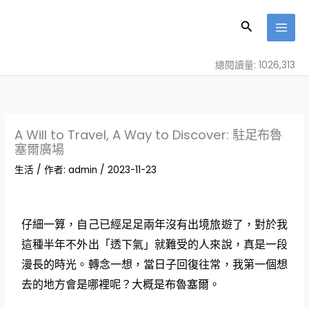
跳
至
搜
主
尋
要
總閱讀量: 1026,313
內
容
A Will to Travel, A Way to Discover: 駐足布魯
塞爾廣場
生活
/ 作者:
admin
/
2023-11-23
仔細一算，自己已經足足兩年沒有出境旅遊了，對於我
這種半年不外出「透下氣」就難受的人來說，真是一段
漫長的時光。轉念一想，當日子回復往常，我第一個想
去的地方會是哪裡呢？大概是布魯塞爾。