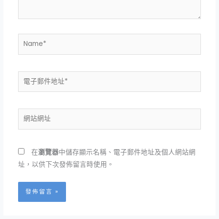
容...
Name*
電
子
郵
件
網
地
站
址
網
*
址
在
瀏覽器
中儲存顯示名稱、電子郵件地址及個人網站網
址，以供下次發佈留言時使用。