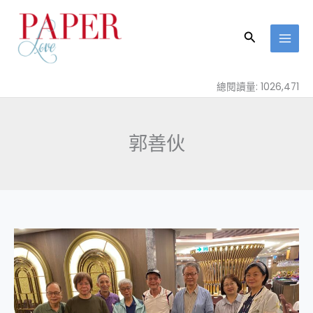
跳
至
搜
主
尋
要
內
總閱讀量: 1026,471
容
郭善伙
《與
春
花
對
語》