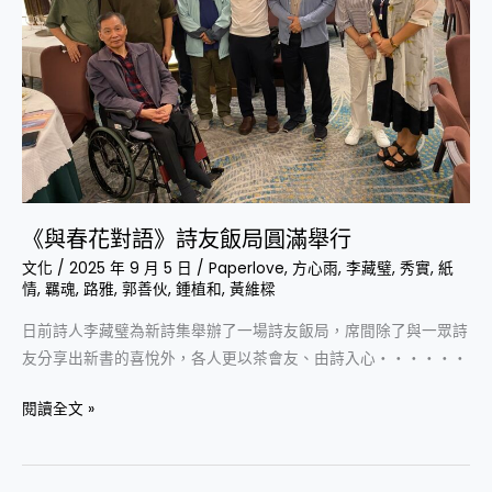
詩
友
飯
局
圓
滿
舉
行
《與春花對語》詩友飯局圓滿舉行
文化
/
2025 年 9 月 5 日
/
Paperlove
,
方心雨
,
李藏璧
,
秀實
,
紙
情
,
羈魂
,
路雅
,
郭善伙
,
鍾植和
,
黃維樑
日前詩人李藏璧為新詩集舉辦了一場詩友飯局，席間除了與一眾詩
友分享出新書的喜悅外，各人更以茶會友、由詩入心‧‧‧‧‧‧
閱讀全文 »