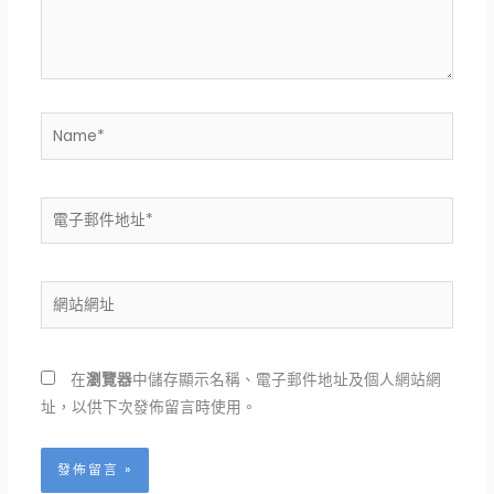
內
容...
Name*
電
子
郵
件
網
地
站
址
網
*
址
在
瀏覽器
中儲存顯示名稱、電子郵件地址及個人網站網
址，以供下次發佈留言時使用。