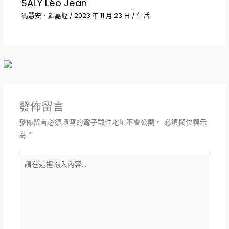
SALY Léo Jean
馮慧安、顧嘉鏗
/
2023 年 11 月 23 日
/
生活
發佈留言
發佈留言必須填寫的電子郵件地址不會公開。
必填欄位標示
為
*
請
在
這
裡
輸
入