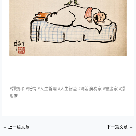
#譚寶碩 #紙情 #人生哲理 #人生智慧 #洞簫演奏家 #書畫家 #攝
影家
←
上一篇文章
下一篇文章
→