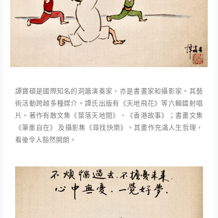
譚寶碩是國際知名的洞簫演奏家，亦是書畫家和攝影家。其藝
術活動跨越多種媒介。譚氏出版有《天地飛花》等六輯鐳射唱
片。著作有散文集《葉落天地間》、《香港故事》；書畫文集
《筆墨自在》 及攝影集《尋找快樂》。其畫作充滿人生哲理，
看後令人豁然開朗。