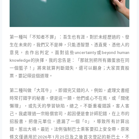
第一種叫「不知者不罪」：吾生也有涯，對於未經歷過的、發
生在未來的，我們又不是神，只能憑智慧、憑直覺、憑他人的
意見，去作出判定。面對這些uncertainty或beyond human
knowledge的抉擇，我的忠告是：「那就別把所有雞蛋放在同
一個籃子！」將來就算判斷錯失，還可以翻身；大家買賣股
票，要記得這個道理。
第二種叫做「大耳牛」，即錯完又錯的人，例如，處理文書經
時常打錯字的秘書，便是這一類，他們或心不在焉，或「闊佬
懶理」，或先天的學習缺陷，總之，不斷重複錯誤，害人害
己。我處理過一宗賠償官司，起因便是會計師犯錯，在上市的
招股書，把億元單位，遺漏了一個「0」，導致所有計算出
錯，惹出大禍。最近，法例強制巴士乘客要扣上安全帶，原來
條文僅適用於2026年1月25日及之後首次登記的新巴士，不