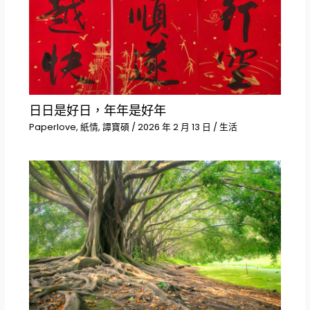
日日是好日，年年是好年
Paperlove
,
紙情
,
譚寶碩
/
2026 年 2 月 13 日
/
生活