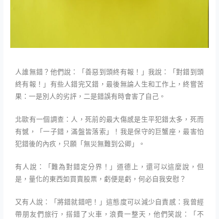
人誰無錯？他們說：「善惡到頭終有報！」我說：「對錯到頭
終有報！」有些人錯完又錯，最後無論人生和工作上，終嘗苦
果：一是別人的劣評，二是錯誤有時會害了自己。
北歐有一個調查：人，死前的最大傷感是生平犯錯太多，死而
有憾，「一子錯，滿盤皆落索」！我是保守的巨蟹座，最害怕
犯錯後的內疚，只願「無災無難到公卿」。
有人說：「難為對錯定分界！」道德上，還可以這麼說，但
是，量化的東西如買賣股票，虧便是虧，何必自我安慰？
又有人說：「將錯就錯吧！」這態度可以減少自責感：我曾經
帶朋友們旅行，搭錯了火車，浪費一整天，他們笑說：「不