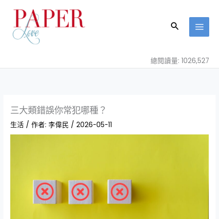
跳
至
搜
主
尋
要
內
總閱讀量: 1026,527
容
三大類錯誤你常犯哪種？
生活
/ 作者:
李偉民
/
2026-05-11