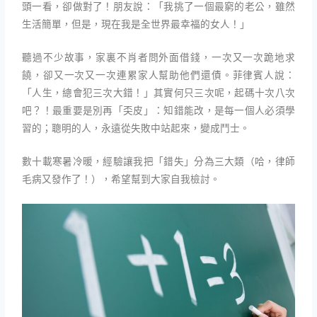
頭一看，卻做對了！朋友說：「我挑了一個最窮的老公，雖然
生活簡單，但是，現在我是全世界最幸福的女人！」
聽過不少故事，家裏不肖者問外面借錢，一次又一次跪地求
饒，卻又一次又一次連累家人幫助他們還債。菲律賓人說：
「人生，總會犯三次大錯！」其實何只三次呢，起碼十次八次
吧？！最重要是別再「奀皮」：知錯能改，是每一個人必須學
習的；聰明的人，永遠從失敗中站起來，變成鬥士。
數十載寒暑冷暖，經驗讓我把「錯失」分為三大類（哈，律師
毛病又發作了！），希望幫到大家自我檢討。