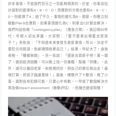
許多事情，不是我們百分之一百能夠預測的，於是，你事前估
計面對的選擇有A、B、C、D，而應對的方案也要有A、B、C、
D。你選擇了A；過了不久，事情的變化為B，那麼，你應立刻
啟動Plan B去應對，如果事情變化為C，則拿出C計劃去解決，
我們叫這些做「contingency plan」（應急方案）。我記得80年
代，年輕人初出茅廬，大家問：「要不要拿出積蓄去買房
子？」有些說：「不知道未來會發生甚麼事情，所以，決定不
要犯任何錯誤，免被磚頭拖累自己！」結果，年紀大了，身無
長物，「樓都無間」。另一批說：「還是去買房子吧！萬一錯
了，遇到經濟困難，可以晚上找一份兼職，幫補『供樓』，此
外，或可以搬回老家，和爸媽同住，把自己的單位租出去！最
壞打算，把房子蝕讓賣掉！」最後，樓價升了十數倍，做了小
富。面對這些犯錯可能，只要心中有數，一早袋了數個解決方
案及做impact assessment（衝擊評估），危機也變成契機！