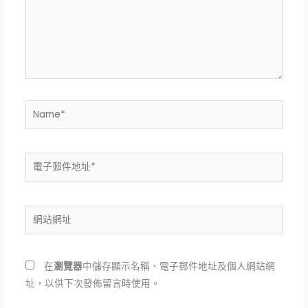
輸
入
內
容...
Name*
電
子
郵
件
網
地
站
址
網
*
址
在
瀏覽器
中儲存顯示名稱、電子郵件地址及個人網站網
址，以供下次發佈留言時使用。