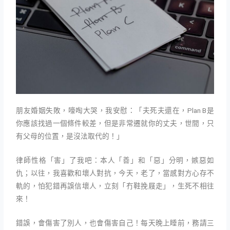
朋友婚姻失敗，嚎啕大哭，我安慰：「夫死夫還在，Plan B是
你應該找過一個條件較差，但是非常遷就你的丈夫，世間，只
有父母的位置，是沒法取代的！」
律師性格「害」了我吧：本人「善」和「惡」分明，嫉惡如
仇；以往，我喜歡和壞人對抗，今天，老了，當感對方心存不
軌的，怕犯錯再誤信壞人，立刻「冇鞋挽屐走」，生死不相往
來！
錯誤，會傷害了別人，也會傷害自己！每天晚上睡前，務請三