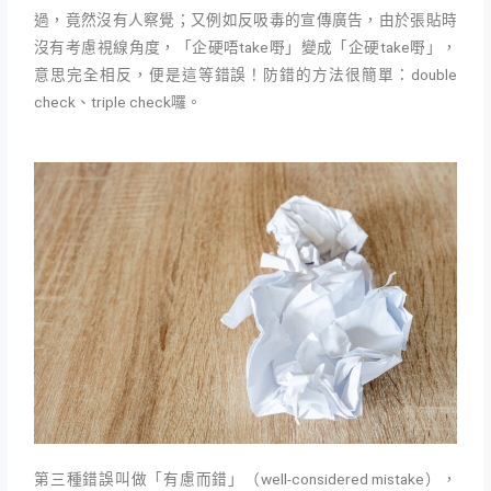
過，竟然沒有人察覺；又例如反吸毒的宣傳廣告，由於張貼時
沒有考慮視線角度，「企硬唔take嘢」變成「企硬take嘢」，
意思完全相反，便是這等錯誤！防錯的方法很簡單：double
check、triple check囉。
第三種錯誤叫做「有慮而錯」（well-considered mistake），