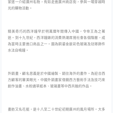
家逐一介紹廣州名物，有如走進廣州商店街，參與一場穿越時
光的購物活動。
精美奇巧的西洋鐘早於明萬曆年間傳入中國，令帝王為之著
迷。到十九世紀，西洋鐘錶的消費熱潮席捲社會各個階層，成
為當時主要進口商品之一。圖為銅鎏金嵌彩色玻璃及琺瑯飾件
水法自鳴鐘。
外銷畫，顧名思義是於中國繪製、銷往海外的畫作。為迎合西
方顧客的審美眼光，中國外銷畫家借鏡西方藝術手法及技巧來
創作油畫、水粉通草紙本、玻璃畫等中西共融的作品。
畫舫又名花艇，是十八至二十世紀初期廣州的風月場所。大多