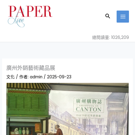
跳
至
搜
主
尋
要
內
總閱讀量: 1026,209
容
廣州外銷藝術藏品展
文化
/ 作者:
admin
/
2025-09-23