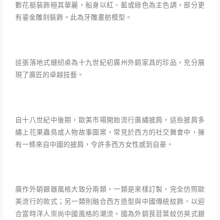
數花艇裝飾極其華麗，船身以紅、藍或綠色為主色調，部分更
有鎏金雕刻裝飾。此為牙雕畫舫模型。
這張落地式縫紉桌為十九世紀初廣州外銷家具的珍品，充分展
現了廣匠的卓越技藝。
自十八世紀中後期，歐美市場開始流行廣繡披肩，這些披肩多
繡上花果蟲鳥或人物故事圖案，常見於西方的社交舞會中，擁
有一條來自中國的披肩，令許多西方女性感到自豪。
廣作外銷銀器風格大致分兩類，一類是來樣訂製，完全仿照歐
美流行的款式；另一類則融合西方造型與中國傳統紋飾，以迎
合當時洋人崇尚中國風格的潮流。國為外銷茛苕葉紋仿英式銀