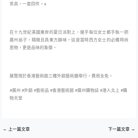
茶具，一套四件。a
在十九世紀美國東岸的夏日派對上，幾乎每位女士都手執一把
廣州扇子，精緻且具東方韻味。這是當時西方女士的必備時尚
恩物，更是品味的象徵。
展覽現於香港藝術館三樓外銷藝術廳舉行，費用全免。
#廣州 #外銷 #藝術品 #香港藝術館 #廣州購物誌 #港人北上 #購
物天堂
←
上一篇文章
下一篇文章
→