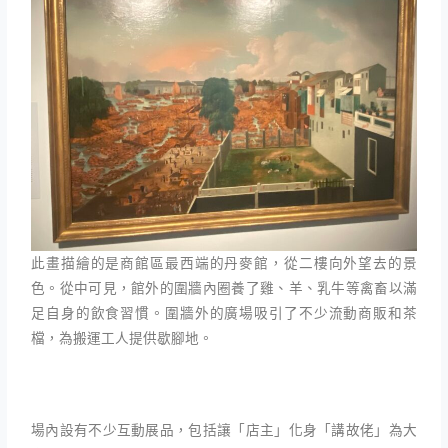
此畫描繪的是商館區最西端的丹麥館，從二樓向外望去的景
色。從中可見，館外的圍牆內圈養了雞、羊、乳牛等禽畜以滿
足自身的飲食習慣。圍牆外的廣場吸引了不少流動商販和茶
檔，為搬運工人提供歇腳地。
場內設有不少互動展品，包括讓「店主」化身「講故佬」為大