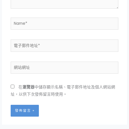
Name*
電
子
郵
件
網
地
站
址
網
*
址
在
瀏覽器
中儲存顯示名稱、電子郵件地址及個人網站網
址，以供下次發佈留言時使用。