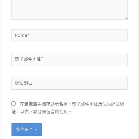
內
容...
Name*
電
子
郵
件
網
地
站
址
網
*
址
在
瀏覽器
中儲存顯示名稱、電子郵件地址及個人網站網
址，以供下次發佈留言時使用。