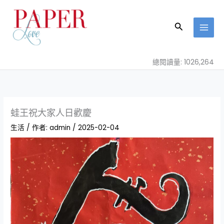
跳
至
搜
主
尋
要
內
總閱讀量: 1026,264
容
蛙王祝大家人日歡慶
生活
/ 作者:
admin
/
2025-02-04