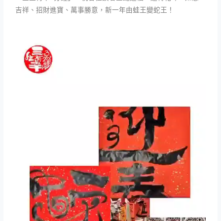
吉祥、招財進寶、萬事勝意，
新一年由蛙王變蛇王！