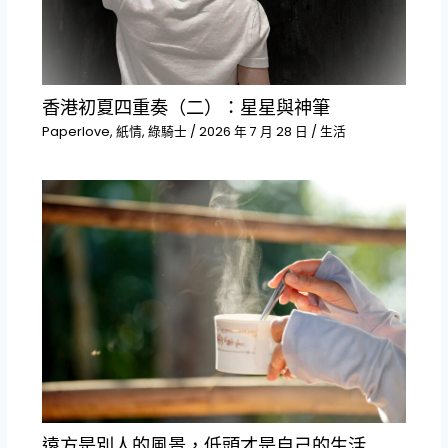
香港初夏四重奏（二）：星星與神筆
Paperlove
,
紙情
,
綠騎士
/
2026 年 7 月 28 日
/
生活
遠方是別人的風景，低頭才是自己的生活