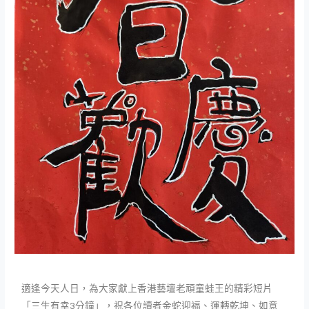
適逢今天人日，為大家獻上香港藝壇老頑童蛙王的精彩短片
「三生有幸3分鐘」，祝各位讀者金蛇迎福、
運轉乾坤、如意