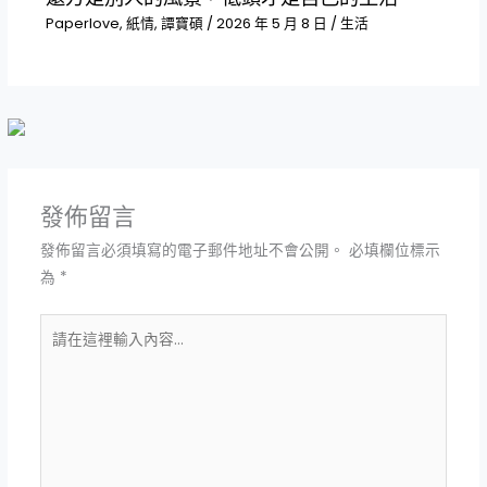
Paperlove
,
紙情
,
譚寶碩
/
2026 年 5 月 8 日
/
生活
發佈留言
發佈留言必須填寫的電子郵件地址不會公開。
必填欄位標示
為
*
請
在
這
裡
輸
入