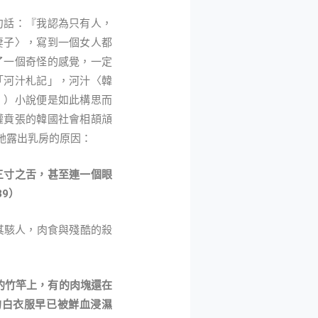
話：『我認為只有人，
妻子〉，寫到一個女人都
了一個奇怪的感覺，一定
「河汁札記」，河汁〈韓
〉）小說便是如此構思而
權賁張的韓國社會相頡頏
她露出乳房的原因：
三寸之舌，甚至連一個眼
9）
駭人，肉食與殘酷的殺
的竹竿上，有的肉塊還在
的白衣服早已被鮮血浸濕