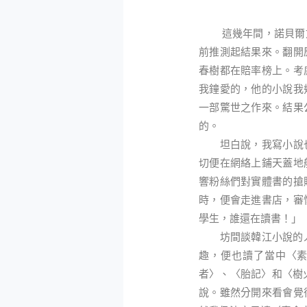
這幾年間，諾貝爾文
前推測起結果來。翻開
春樹都在賠率榜上。考
我鐘愛的，他的小說我
一部驚世之作來。結果
的。
坦白說，我寫小說也
切便在網絡上鋪天蓋地
響粉絲們對實體書的搶
時，便會走進書店，審
學生，誰還在讀書！」
坊間談韓江小說的人很
趣，便也讀了當中〈
者〉、〈胎記〉和〈樹火
說。雖然分開來看會覺