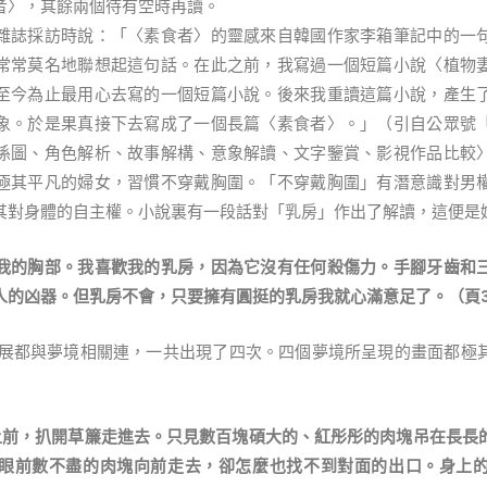
者〉，其餘兩個待有空時再讀。
誌採訪時說：「〈素食者〉的靈感來自韓國作家李箱筆記中的一句
常常莫名地聯想起這句話。在此之前，我寫過一個短篇小說〈植物
至今為止最用心去寫的一個短篇小說。後來我重讀這篇小說，產生
象。於是果真接下去寫成了一個長篇〈素食者〉。」（引自公眾號
係圖、角色解析、故事解構、意象解讀、文字鑒賞、影視作品比較
極其平凡的婦女，習慣不穿戴胸圍。「不穿戴胸圍」有潛意識對男
其對身體的自主權。小說裏有一段話對「乳房」作出了解讀，這便是
我的胸部。我喜歡我的乳房，因為它沒有任何殺傷力。手腳牙齒和
人的凶器。但乳房不會，只要擁有圓挺的乳房我就心滿意足了。（頁3
都與夢境相關連，一共出現了四次。四個夢境所呈現的畫面都極其
上前，扒開草簾走進去。只見數百塊碩大的、紅彤彤的肉塊吊在長長
眼前數不盡的肉塊向前走去，卻怎麼也找不到對面的出口。身上