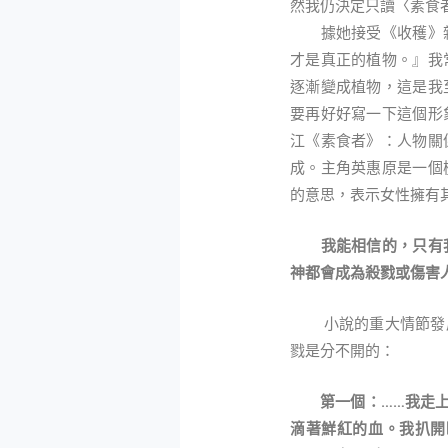
然我仍決定只讀〈素食
據她接受《收穫》雜
才是真正的植物。』我
逐漸變成植物，這是我
要再好好寫一下這個形
江《素食者》：人物關
成。主角英惠原是一個
的意思，表示女性擁有
我能相信的，只有
神都會成為殺戮或傷害
小說的重大情節發展
戮是分不開的：
第一個：……我走
滴著鮮紅的血。我扒開