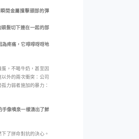
瞬間金屬撞擊頭部的彈
頭髮切下連在一起的部
因為疼痛，它啍啍呀呀地
蛋，不喝牛奶，甚至因
庭以外的兩次衝突：公司
勢孤力弱者施加的暴力：
的手像噴泉一樣湧出了鮮
下了拼命對抗的決心。