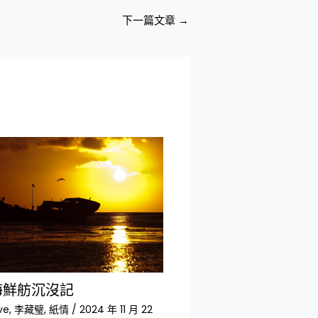
下一篇文章
→
海鮮舫沉沒記
ve
,
李藏璧
,
紙情
/
2024 年 11 月 22