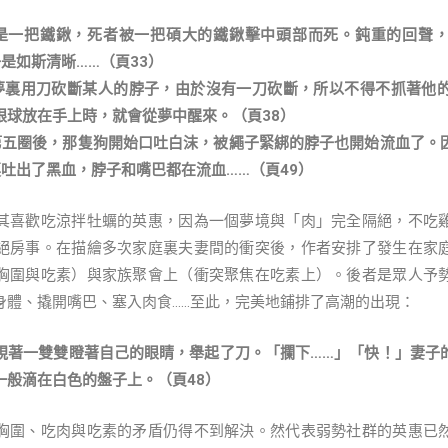
一把鐵鍬，死者被一把碩大的鐵鍬擊中頭部而死。鈍重的回聲，
是如斯清晰……（頁33）
裏用刀砍斷某人的脖子，由於沒有一刀砍斷，所以不得不抓著他的
眼球放在手上時，就會從夢中醒來。（頁38）
圈後，那隻狗開始口吐白沫，被繩子緊綁的脖子也開始流血了。
吐出了黑血，脖子和嘴巴都在流血……（頁49）
喜歡吃涼拌牡蠣的英惠，因為一個夢境與「肉」完全隔絕，不吃雞
絕房事。在描繪多次家庭裏夫妻間的衝突後，作者安排了發生在家
胸圍與吃素）與家族聚會上（衝突聚焦在吃素上）。後者是眾人予
身體、撬開嘴巴、塞入肉食……至此，完美地鋪排了高潮的出現：
視著一雙雙瞪著自己的眼睛，舉起了刀。「攔下……」「快！」妻子
一般滴在白色的盤子上。（頁48）
圍、吃肉與吃素的矛盾仍得不到解決。然代表弱勢社群的英惠已然