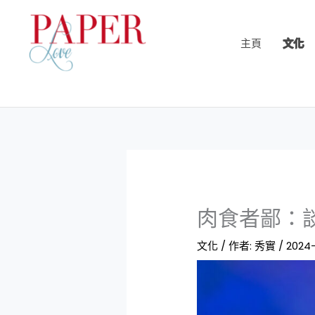
跳
至
主頁
文化
主
要
內
容
肉食者鄙：
文化
/ 作者:
秀實
/
2024