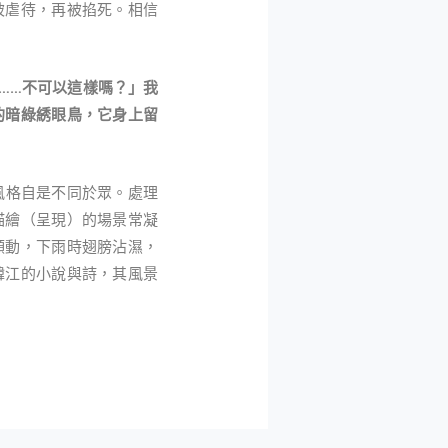
被虐待，再被掐死。相信
……不可以這樣嗎？」我
的暗綠綉眼鳥，它身上留
風格自是不同於眾。處理
描繪（呈現）的場景常凝
顫動，下雨時翅膀沾濕，
韓江的小說與詩，其風景