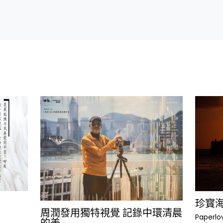
珍寳
周潤發用獨特視覺 記錄中環清晨
Paperlo
的美