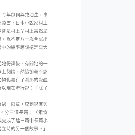
今年忽爾興致油生，事
家殘雪，日本小說家村上
道會是村上？村上當然是
齡，說不定八十歲會寫出
猜中的機率應該還是蠻大
她得獎後，有關她的一
線上閱讀，然這卻毫不影
在物化裏有了剎那的覺醒
所以現在流行說：「除了
看過一兩篇，感到很有興
。分三個長篇：〈素食
，我完成了這三篇中長篇小
獨立時的另一個故事。」