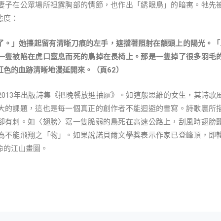
妻子在公眾場所袒露胸部的情節，也作出「綉眼鳥」的暗寓。牠先
態度：
了。」她擡起留有清晰刀痕的左手，遮擋著照射在額頭上的陽光。「
一隻被陷在虎口窒息而死的鳥掉在長椅上。那是一隻掉了很多羽毛
紅色的血跡清晰地漫延開來。（頁62）
13年出版詩集《把晚餐放進抽屜》。如這般思維的女生，其詩歌
大的課題，這也是每一個真正的創作者不能迴避的書寫。詩歌裏所
卻有刺。如〈翅膀〉寫一隻脆弱的鳥死在高速公路上，刮風時翅膀
為不能飛翔之「物」。如果說諾貝爾文學獎表示作家已登峰頂，即
命的江山畫圖。