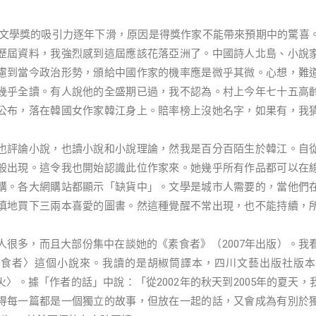
學獎的吸引力逐年下滑，原因是得獎作家不能帶來預期中的驚喜。
歷屆資料，我強烈感到這屆應該花落亞洲了。中國詩人北島、小說
慮到當今政治形勢，頒給中國作家的機率應是微乎其微。心想，難
幾乎全讀。有人說他的全盛期已過，我不認為。村上今年七十五高
公布，落在韓國女作家韓江身上。賠率榜上沒她名字，如果有，我
評論小說，也讀小說和小說理論，然我是百分百陌生於韓江。自從
般出現。這令我也開始認識此位作家來。她幾乎所有作品都可以在
購。各大網購站都顯示「缺貨中」。文學是城市人需要的，當他們
慎地買下三兩本喜愛的圖書。然這種覺醒不常出現，也不能持續，
多，而且大部份集中在談她的《素食者》（2007年出版）。我
素食者〉這個小說來。我讀的是胡椒筒譯本，四川文藝出版社版本
〉。據「作者的話」中說：「從2002年的秋天到2005年的夏天
得每一篇都是一個獨立的故事，但放在一起的話，又會成為有別於