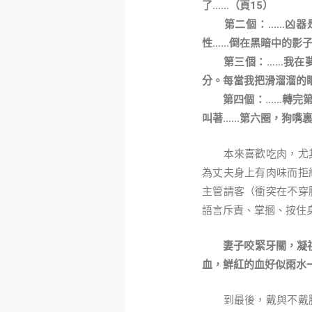
了……（頁15）
第二個：……凶器是
性……倒在黑暗中的影子
第三個：……我在夢
分。每當我把滑溜溜的
第四個：……轉完第五
叫著……第六圈，狗嘴裏
本來喜歡吃肉，尤其
為丈夫身上有肉味而拒
主管請客（衝突在不穿
語言斥責、掌摑、按住
妻子咬緊牙關，凝
血，鮮紅的血好似雨水
到最後，戴與不戴胸