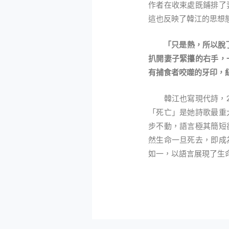
作者在收束處既鋪排了
這也反映了韓江的思想
「只是熱，所以脫
扒開妻子緊攥的右手，
有捕食者咬噬的牙印，
韓江也寫現代詩，20
「死亡」是她詩歌最重
步不動，語言極其簡短
然生命一旦死去，即成
如一，以語言展現了生