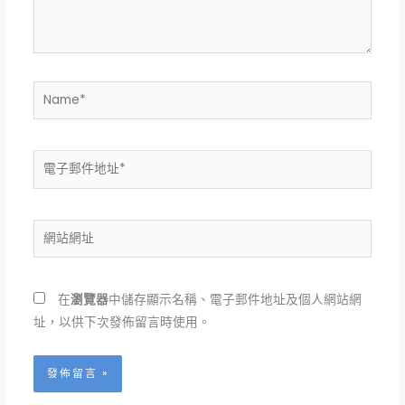
容...
Name*
電
子
郵
件
網
地
站
址
網
*
址
在
瀏覽器
中儲存顯示名稱、電子郵件地址及個人網站網
址，以供下次發佈留言時使用。