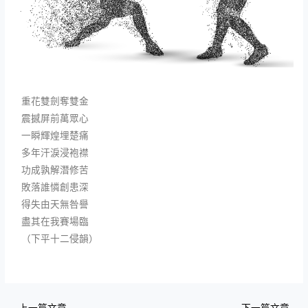
重花雙劍奪雙金
震撼屏前萬眾心
一瞬輝煌埋楚痛
多年汗淚浸袍襟
功成孰解潛修苦
敗落誰憐創患深
得失由天無咎譽
盡其在我賽場臨
（下平十二侵韻）