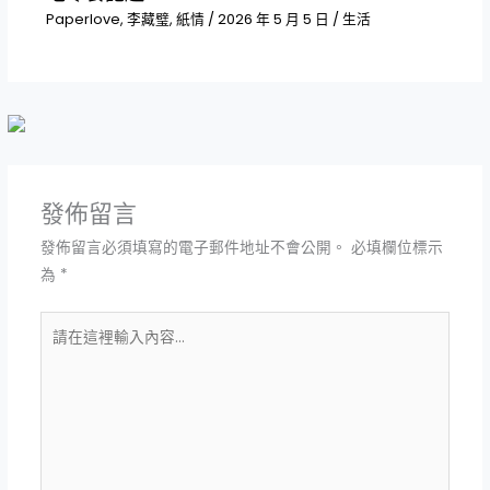
Paperlove
,
李藏璧
,
紙情
/
2026 年 5 月 5 日
/
生活
發佈留言
發佈留言必須填寫的電子郵件地址不會公開。
必填欄位標示
為
*
請
在
這
裡
輸
入
內