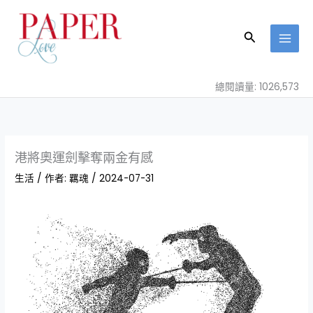
跳
至
搜
主
尋
要
內
總閱讀量: 1026,573
容
港將奧運劍擊奪兩金有感
生活
/ 作者:
羈魂
/
2024-07-31