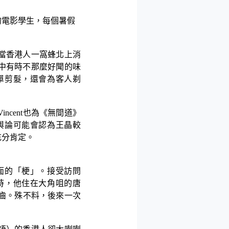
的電影學生，每個暑假
當香港人一窩蜂北上消
中有時不那麼好聞的味
單剪髮，還會為客人剃
Vincent
也為《無間道》
輿論可能會認為王晶較
充分肯定。
面的「梗」。接受訪問
時，他住在大角咀的唐
齒。殊不料，後來一次