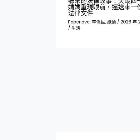
聽來的法律故事：失蹤四
媽媽重現眼前，還送來一
法律文件
Paperlove
,
李偉民
,
紙情
/
2026 年 2
/
生活