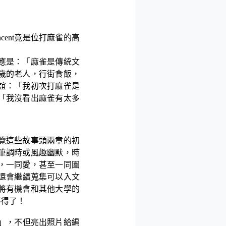
ncent
竟是位打麻雀的高
應是：「麻雀是傳統文
歲的老人，行街食飯，
誼：「我初次打麻雀是
「我沒看出麻雀有太多
覽這些故事頭兩章的初
筆調時或風趣幽默，時
，一同愛，甚至一同圍
還會繼續蒐集可以入文
將有機會和其他大學的
不得了！
」，不但亮出照片給編