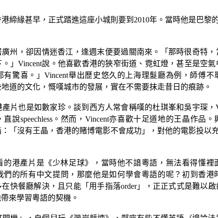
香港締緣甚早，正式踏進這座小城則要到
2010
年。當時他是巴黎
居廣州，卻因情迷香江，逢週末便要過關南來。「那時很奇特，
下。」
Vincent
說。他喜歡香港的狹窄街道、霓虹燈，甚至是空氣
都有驚喜。」
Vincent
舉出歷史悠久的上海理髮廳為例，師傅不
些地道的文化，慨嘆城市的發展，實在不需要抹走昔日的痕跡。
港產片也是如數家珍。談到西方人常會稱嘆的杜琪峯和吳宇琛，
，直說
speechless
。然而，
Vincent
亦喜歡十足道地的王晶作品。
指：「沒有王晶，香港的賭博電影不會成功」，對他的電影投以
看的港產片是《少林足球》，當時他不諳粵語，無法看得懂裡
我們的所有中文提問，那麼他是如何學會粵語的呢？初到香港
多在快餐廳解決，且只能「用手指落
order
」，正正式式是難以啟
他帶來學習粵語的契機。