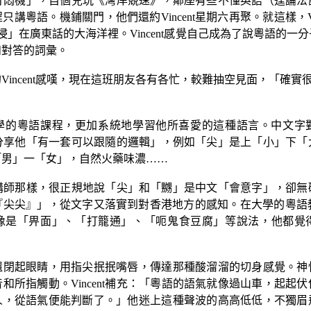
打悶機」，自個兒玩《灣岸競速》，鄰座有些不懂英語（遑論法
程只講粵語。機鋪關門，他們還約
Vincent
星期六再聚。就這樣，
浸」在廣東話的大海洋裡。
Vincent
感覺自己成為了說粵語的一分
和對答的詞彙。
的
Vincent
感嘆，現在這班朋友各有各忙，較難抽空見面，「確實
學的粵語課程，更加系統地學習他所喜愛的這種語言。中文字
分享他「有一套可以跟隨的邏輯」，例如「尖」是上「小」下「
「男」一「女」，自然火藥味濃……
講師那樣，很正規地說「尖」和「嬲」是中文「會意字」，卻無
『尖尖』」，從文字又落實到對香港地方的感知。在大學的粵語
像是「畀面」、「打籠通」、「呃鬼食豆腐」等說法，他都覺
還閉起眼睛，用指尖抿抿嘴唇，傳達那種酸溜溜的切身感覺。神
音和所指觸動。
Vincent
補充：「粵語的語氣就像過山車，起起伏
人，從語氣便能判斷了。」他迷上這種聲波的高高低低，不獨眉