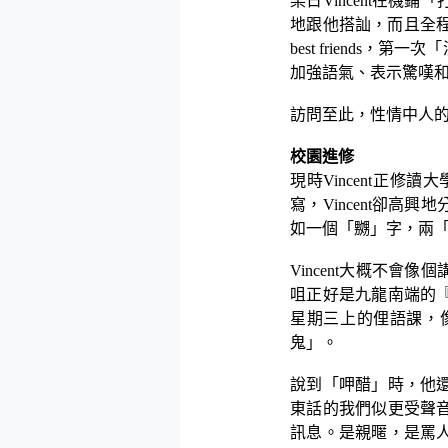
某日
Vincent
在機鋪「
地跟他搭訕，而且全
best friends
，第一次「
加強語氣、表示驚嘆
訪問至此，性情中人
校園進修
現時
Vincent
正修讀大
寫，
Vincent
卻高興地
如一個「嬲」字，兩
Vincent
大概不會像個
咀正好是九龍南端的
星期三上的俚語課，
鬼」。
說到「呷醋」時，他
東話的我們似更受聲
訊息。是親暱，是罵