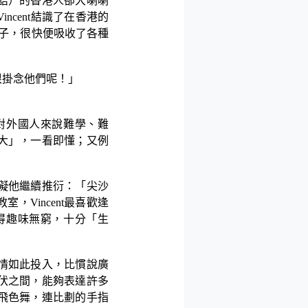
語）的香港人卻大喇喇
Vincent
結識了在香港的
子，很快便吸收了各種
很掛念他們呢！」
對外國人來說難學、難
大」，一看即懂；又例
礙他繼續推衍：「尖沙
教室，
Vincent
最喜歡逢
得趣味無窮，十分「生
情如此投入，比慣說廣
伏之間，能夠表達許多
飛色舞，連比劃的手指