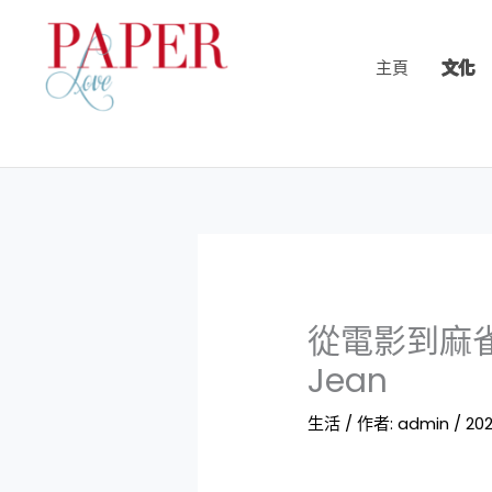
跳
至
主頁
文化
主
要
內
容
從電影到麻雀：
Jean
生活
/ 作者:
admin
/
202