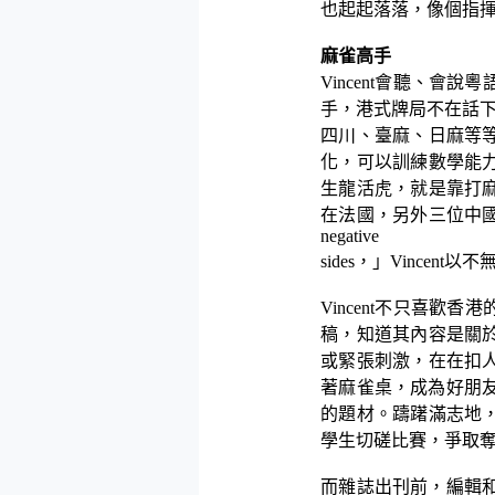
也起起落落，像個指
麻雀高手
Vincent
會聽、會說粵
手，港式牌局不在話
四川、臺麻、日麻等
化，可以訓練數學能
生龍活虎，就是靠打
在法國，另外三位中
negative
sides
，」
Vincent
以不
Vincent
不只喜歡香港
稿，知道其內容是關
或緊張刺激，在在扣
著麻雀桌，成為好朋
的題材。躊躇滿志地
學生切磋比賽，爭取
而雜誌出刊前，編輯