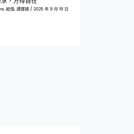
所求，方得自在
ve
,
紙情
,
譚寶碩
/
2025 年 9 月 19 日