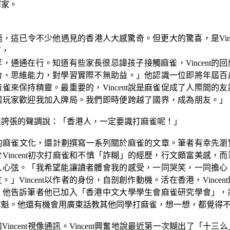
揮家。
語，這已令不少他遇見的香港人大感驚奇。但更大的驚喜，是
Vi
下，
等，通通在行。知道有些家長很忌諱孩子接觸麻雀，
Vincent
的回
力、思維能力，對學習實際不無助益。」他認識一位即將年屆百
麻雀來保持精靈。最重要的，
Vincent
說是麻雀促成了人際間的友
國玩家歡迎我加入牌局。我們即時便跨越了國界，成為朋友。」
無誇張的聲調說：「香港人，一定要識打麻雀呢！」
的麻雀文化，還計劃撰寫一系列關於麻雀的文章。筆者有幸先瀏
於
Vincent
初次打麻雀和不慎「詐糊」的經歷，行文頗富美感，而
人心弦。「我希望能讓讀者體會我的感受，一同哭笑，一同擔心
友。」
Vincent
以作者的身份，自剖創作動機。活在香港，
Vincent
，他告訴筆者他已加入「香港中文大學學生會麻雀研究學會」，
奪魁。他還有機會用廣東話教其他同學打麻雀，想一想，都覺得
和
Vincent
視像通訊。
Vincent
興奮地說最近第一次糊出了「十三么