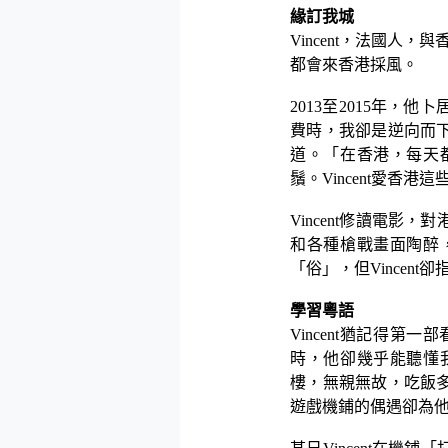
緣訂我城
Vincent
，法國人，與
都會來香港採風。
2013
至
2015
年，他卜
費時，我卻是逆向而
道。「在香港，每天
鬚。
Vincent
愛香港這
Vincent
修讀電影，對
和各種槍戰畫面陶醉
「俗」，但
Vincent
卻
學習粵語
Vincent
猶記得第一部
時，他卻幾乎能聽懂
樓，無親無故，吃飯
遊戲機鋪的偶遇卻為