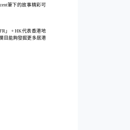
cent
筆下的故事精彩可
FR
」。
HK
代表香港地
欄目能夠發掘更多居港