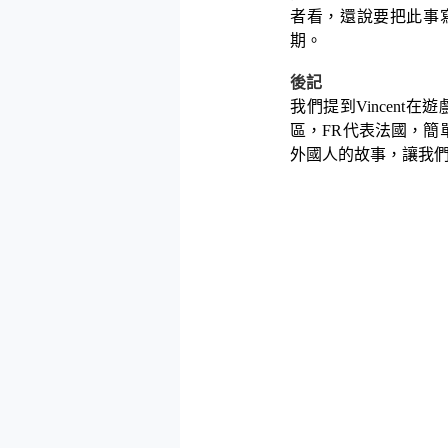
者看，還說要把此事
期。
後記
我們提到
Vincent
在遊
區，
FR
代表法國，簡
外國人的故事，讓我