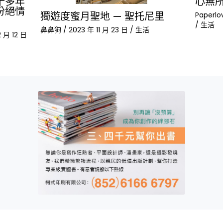
十多年
心無
份絕情
獨遊度蜜月聖地 — 聖托尼里
Paperlo
/
生活
鼻鼻狗
/
2023 年 11 月 23 日
/
生活
 月 12 日