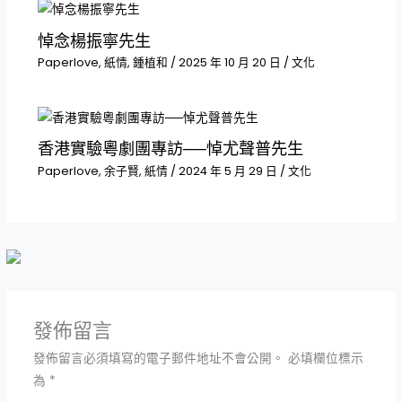
悼念楊振寧先生
Paperlove
,
紙情
,
鍾植和
/
2025 年 10 月 20 日
/
文化
香港實驗粵劇團專訪──悼尤聲普先生
Paperlove
,
余子賢
,
紙情
/
2024 年 5 月 29 日
/
文化
發佈留言
發佈留言必須填寫的電子郵件地址不會公開。
必填欄位標示
為
*