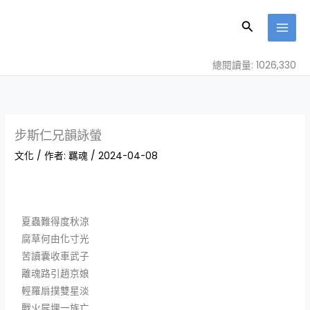
跳
至
搜
主
尋
要
總閱讀量: 1026,330
內
容
步斯仁兄韻詠螢
文化
/ 作者:
羈魂
/
2024-04-08
夏蟲難得度秋涼
腐草何由化寸光
苦讀囊收車武子
離魂路引趙京娘
輕羅扇撲雙星淡
戰火屍埋一族亡