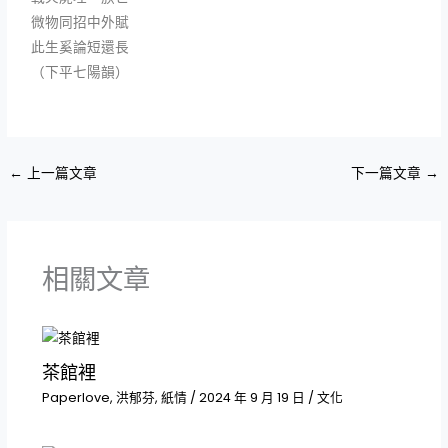
微物同招中外賦
此生奚論短還長
（下平七陽韻）
←
上一篇文章
下一篇文章
→
相關文章
茶館裡
Paperlove
,
洪郁芬
,
紙情
/
2024 年 9 月 19 日
/
文化