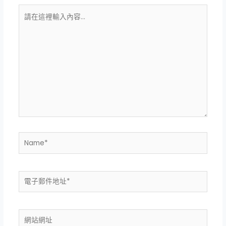
請
在
這
裡
輸
入
內
容...
Name*
電
子
郵
件
網