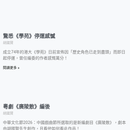
驚悉《學苑》停運感憾
胡國賢
成立74年的港大《學苑》日前宣佈因「歷史角色已走到盡頭」而即日
起停運，曾任編委的作者感慨萬分！
閱讀更多 »
粵劇《廣陵散》編後
胡國賢
中華文化節2026：中國戲曲節所選取的是新編劇目《廣陵散》，劇本
由胡國賢先生創作，且看他如何看此作品！