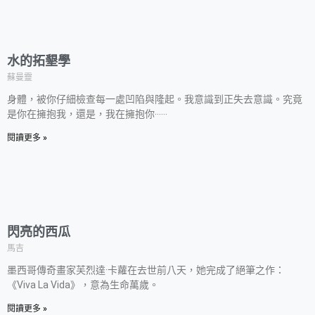
水的拓墾學
蘇曼靈
身體，被你仔細檢查每一處凹陷與隆起。我意識到正失去意識。究竟
是你在擁抱我，還是，我在擁抱你‧‧‧‧‧‧
閱讀更多 »
閃亮的西瓜
馬吉
墨西哥傳奇畫家芙烈達·卡蘿在去世前八天，她完成了絕筆之作：
《Viva La Vida》，意為生命萬歲。
閱讀更多 »