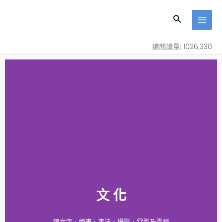
跳
至
搜
主
尋
要
總閱讀量: 1026,330
內
容
文 化
讓文字、繪畫、書法、攝影、電影及電視