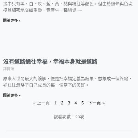
畫中只有黑、白、灰、藍、黃、赭與粉紅等顏色，但由於線條與色塊
極其細密地交織重疊，竟產生一種錯覺‧‧‧‧‧‧
閱讀更多 »
沒有道路通往幸福，幸福本身就是道路
譚寶碩
原來人世間最大的誤解，便是把幸福定義為結果、想象成一個終點，
卻往往忽略了自己成長的每一個當下的美好。
閱讀更多 »
« 上一頁
1
2
3
4
5
下一頁 »
觀看次數：20次