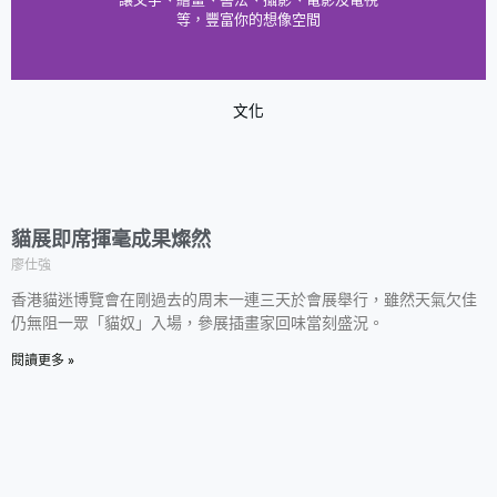
等，豐富你的想像空間
文化
頁
頁
頁
頁
頁
面
面
面
面
面
貓展即席揮毫成果燦然
廖仕強
香港貓迷博覽會在剛過去的周末一連三天於會展舉行，雖然天氣欠佳
仍無阻一眾「貓奴」入場，參展插畫家回味當刻盛況。
閱讀更多 »