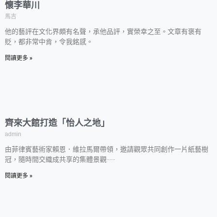
懷李華川
馬吉
他的藝評在文化界頗有名聲，承他品評，實榮幸之至。文章有褒有
貶，都非常中肯，令我銘感。
閱讀更多 »
齊來大館打造「怡人之地」
admin
由菲律賓藝術家賴恩．維拉馬爾帶領，邀請觀眾共同創作一片紙藝樹
冠，隨時間交織成共享的集體景觀‧‧‧‧‧‧
閱讀更多 »