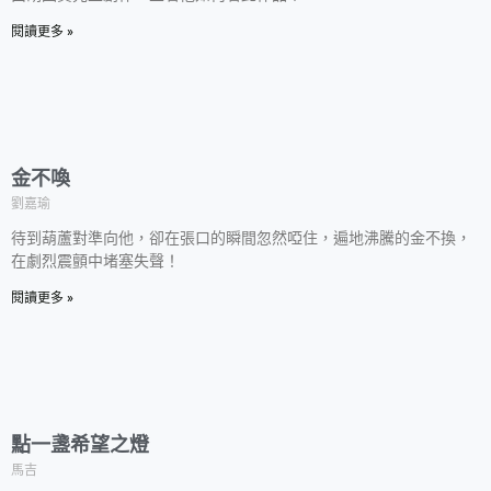
閱讀更多 »
金不喚
劉嘉瑜
待到葫蘆對準向他，卻在張口的瞬間忽然啞住，遍地沸騰的金不換，
在劇烈震顫中堵塞失聲！
閱讀更多 »
點一盞希望之燈
馬吉