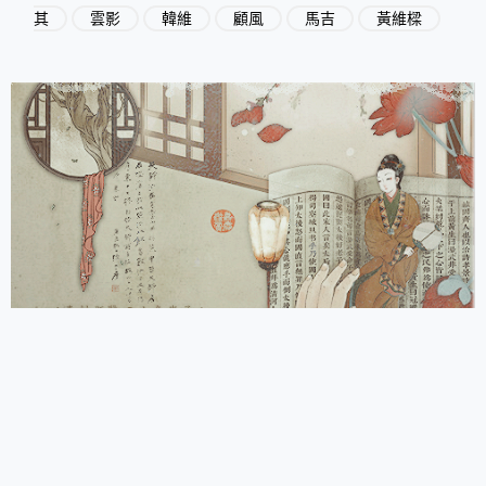
其
雲影
韓維
顧風
馬吉
黃維樑
頁
頁
頁
頁
頁
面
面
面
面
面