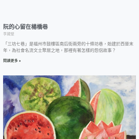
阮的心留在楊橋巷
李藏𤩹
「三坊七巷」是福州市鼓樓區南后街兩旁的十條坊巷，始建於西晉末
年，為社會名流文士聚居之地，那裡有著怎樣的怨侶故事？
閱讀更多 »