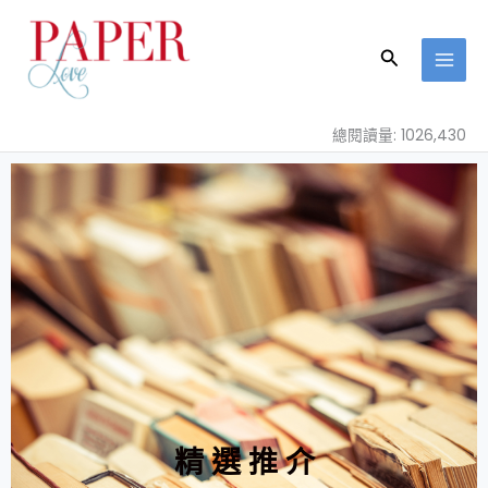
跳
至
搜
主
尋
要
內
總閱讀量: 1026,430
容
精 選 推 介