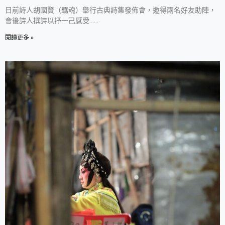
日前詩人胡國賢（羈魂）舉行古典詩集發佈會，邀得兩名好友助陣，
會後詩人撰詩以抒一己感受……
閱讀更多 »