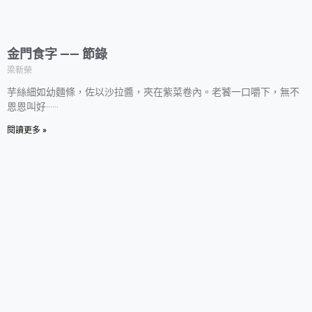
金門食字 —— 節錄
梁新榮
芋絲細如幼麵條，佐以沙拉醬，夾在紫菜卷內。老饕一口嚼下，無不
恩恩叫好‧‧‧‧‧‧
閱讀更多 »