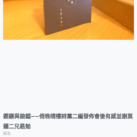
鏗鏘與鋃鐺——倚晚晴樓詩藁二編發佈會後有感並謝莫
鍾二兄勗勉
羈魂