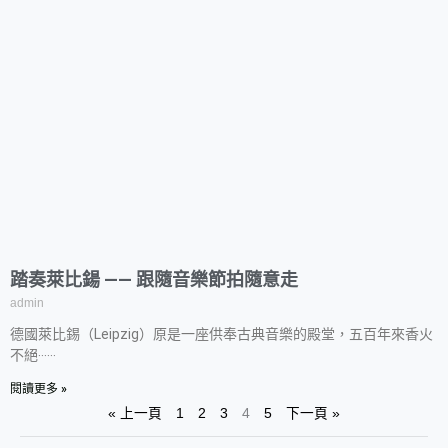
踏奏萊比鍚 —— 跟隨音樂節拍隨意走
admin
德國萊比錫（Leipzig）原是一座供奉古典音樂的殿堂，五百年來香火
不絕‧‧‧‧‧‧
閱讀更多 »
« 上一頁
1
2
3
4
5
下一頁 »