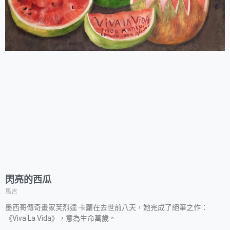
閃亮的西瓜
馬吉
墨西哥傳奇畫家芙烈達·卡蘿在去世前八天，她完成了絕筆之作：
《Viva La Vida》，意為生命萬歲。