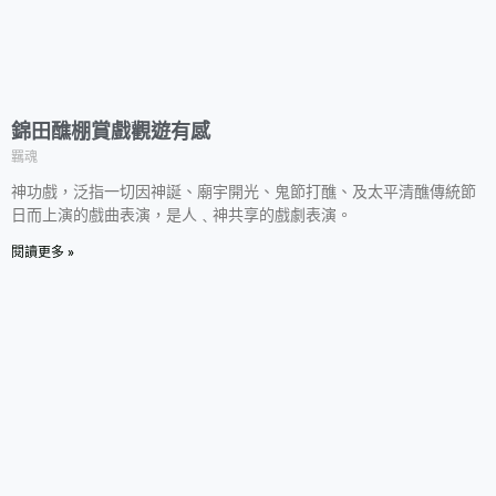
錦田醮棚賞戲觀遊有感
羈魂
神功戲，泛指一切因神誕、廟宇開光、鬼節打醮、及太平清醮傳統節
日而上演的戲曲表演，是人﹑神共享的戲劇表演。
閱讀更多 »