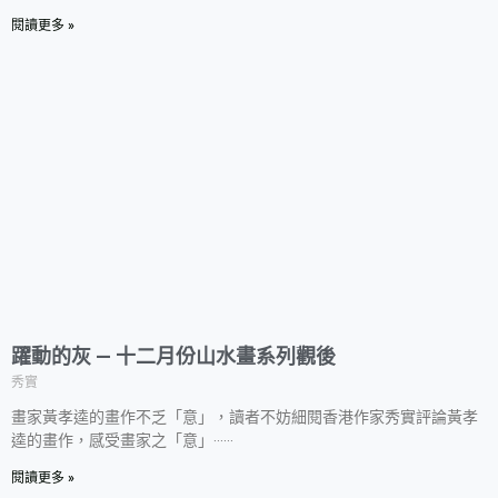
閱讀更多 »
躍動的灰 — 十二月份山水畫系列觀後
秀實
畫家黃孝逵的畫作不乏「意」，讀者不妨細閱香港作家秀實評論黃孝
逵的畫作，感受畫家之「意」‧‧‧‧‧‧
閱讀更多 »