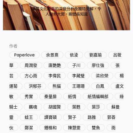
匯聚文化精英的深度分析及獨特見解，令
人眼界大開，瞬間長知識
作者
Paperlove
余景熹
依淩
劉嘉瑜
呂筱
華
周潤發
唐艷艷
子川
廖仕強
張
芸
方心雨
李偉民
李藏璧
梁欣榮
楊
運菊
洪郁芬
熊貓
王珊珊
白鳳
盧文
敏
秀實
秦量扉
紙情
紙情編輯部
綠
騎士
羈魂
胡國賢
葉甦
葉莎
蘇曼
靈
蛙王
譚寶碩
賢子
路雅
郭善
伙
鄭潔
鍾植和
陳慧雯
雙魚
雨