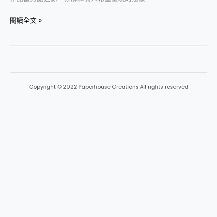
之
——
閱讀全文 »
馮
至﹕
〈蛇〉
Copyright © 2022 Paperhouse Creations All rights reserved