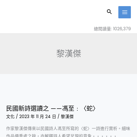
跳
至
搜
主
尋
要
總閱讀量: 1026,379
內
容
黎漢傑
民
國
民國新詩選讀之 ——馮至﹕〈蛇〉
新
文化
/
2023 年 11 月 24 日
/
黎漢傑
詩
選
作家黎漢傑傳來以民國詩人馮至所寫的〈蛇〉一詩進行賞析。細味
讀
作品優秀處之餘，亦解釋詩人希望呈現的意象‧‧‧‧‧‧