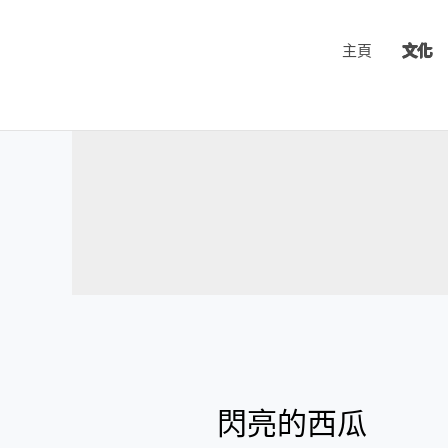
跳
至
主頁
文化
主
要
內
容
閃
亮
閃亮的西瓜
的