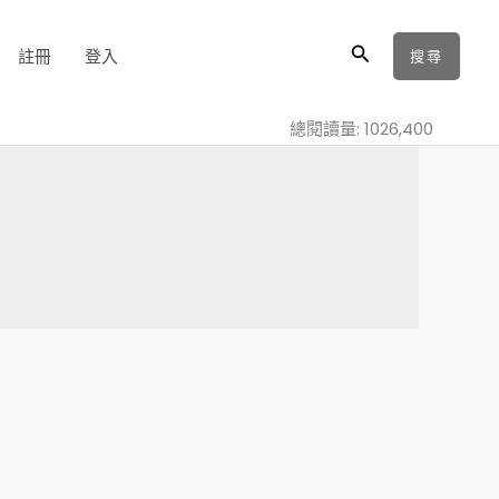
搜
註冊
登入
搜尋
尋
總閱讀量: 1026,400