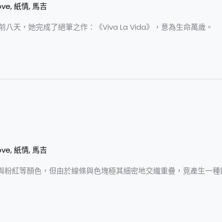
ove
,
紙情
,
馬吉
八天，她完成了絕筆之作：《Viva La Vida》，意為生命萬歲。
ove
,
紙情
,
馬吉
與粉紅等顏色，但由於線條與色塊極其細密地交織重疊，竟產生一種