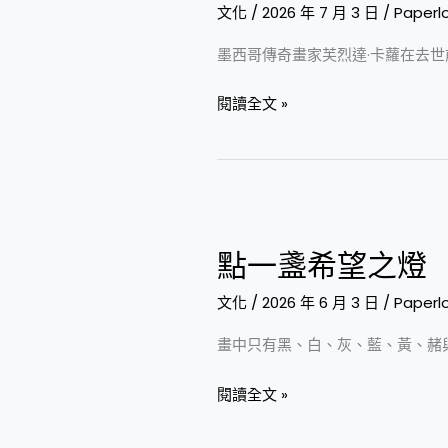
西
文化
/
2026 年 7 月 3 日
/
Paperl
瓜
墨西哥傳奇畫家芙烈達·卡蘿在去世前
閱讀全文 »
點
一
點一盞希望之燈
盞
希
文化
/
2026 年 6 月 3 日
/
Paperl
望
畫中只有黑、白、灰、藍、黃、赭
之
燈
閱讀全文 »