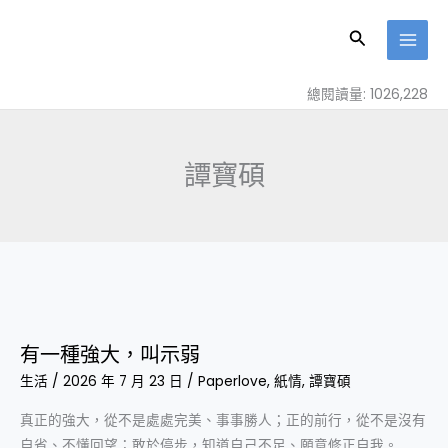
跳
至
搜
主
尋
要
總閱讀量: 1026,228
內
容
譚寶碩
有
一
有一種強大，叫示弱
種
生活
/
2026 年 7 月 23 日
/
Paperlove
,
紙情
,
譚寶碩
強
大，
真正的強大，從不是處處完美、事事勝人；正的前行，從不是沒有
叫
自省、不懂回望；敢於停步，知道自己不足、願意修正自我。