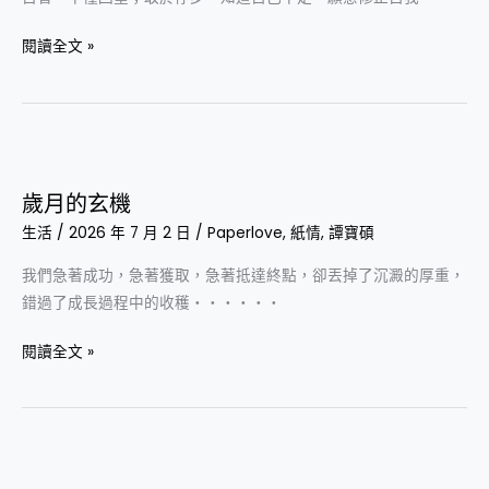
示
弱
閱讀全文 »
歲
月
歲月的​玄機
的​
生活
/
2026 年 7 月 2 日
/
Paperlove
,
紙情
,
譚寶碩
玄
機
我們急著成功，急著獲取，急著抵達終點，卻丟掉了沉澱的厚重，
錯過了成長過程中的收穫‧‧‧‧‧‧
閱讀全文 »
一
念