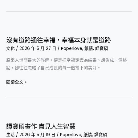
沒
有
沒有道路通往幸福，幸福本身就是道路
道
文化
/
2026 年 5 月 27 日
/
Paperlove
,
紙情
,
譚寶碩
路
通
原來人世間最大的誤解，便是把幸福定義為結果、想象成一個終
往
點，卻往往忽略了自己成長的每一個當下的美好。
幸
福，
閱讀全文 »
幸
福
本
身
譚
就
寶
譚寶碩畫作 盡見人生智慧
是
碩
道
生活
/
2026 年 5 月 19 日
/
Paperlove
,
紙情
,
譚寶碩
畫