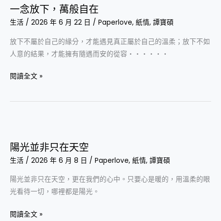
一念放下，萬般自在
放
生活
/
2026 年 6 月 22 日
/
Paperlove
,
紙情
,
譚寶碩
下，
萬
放下不屬於自己的緣分，才能遇見真正屬於自己的溫柔；放下不如
般
人意的結果，才能擁有隨遇而安的從容‧‧‧‧‧‧
自
在
閱讀全文 »
陽
光
陽光並非只在天空
並
生活
/
2026 年 6 月 8 日
/
Paperlove
,
紙情
,
譚寶碩
非
只
陽光並非只在天空，更在我們的心中。只要心是暖的，用溫柔的眼
在
光看待一切，哪裡都是陽光。
天
空
閱讀全文 »