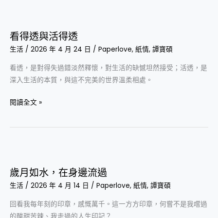
是
看
自
得
看得透與活得透
己
透
的
生活
/
2026 年 4 月 24 日
/
Paperlove
,
紙情
,
譚寶碩
與
生
活
看透，是對得失過錯淡然釋懷，對生活的缺憾坦然接受；活透，是
活
得
深入生活的本質，與這不完美的世界溫柔相處。
透
閱讀全文 »
歲
月
歲月如水，在身邊流過
如
生活
/
2026 年 4 月 14 日
/
Paperlove
,
紙情
,
譚寶碩
水，
在
回看我每年刻的印章，感慨萬千。這一方方印章，何嘗不是我嚐過
身
的酸甜苦辣、我走過的人生印記？