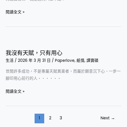
邊
流
閱讀全文 »
過
我
沒
我沒有天賦，只有用心
有
生活
/
2026 年 3 月 31 日
/
Paperlove
,
紙情
,
譚寶碩
天
賦，
世間許多成功，不是專屬天賦異稟者，而屬於願意沉下心、一步一
只
腳印用心前行的人‧‧‧‧‧‧
有
用
閱讀全文 »
心
1
2
3
Next
→