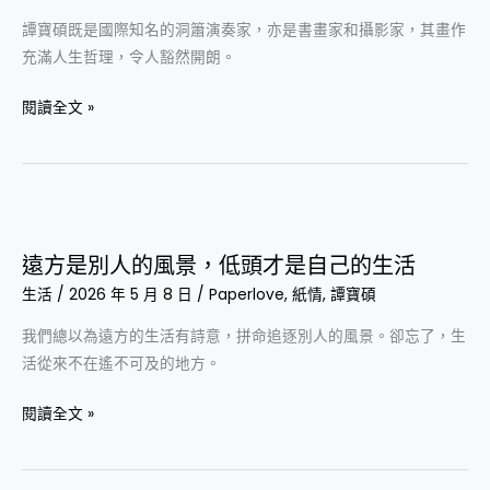
路
作
譚寶碩既是國際知名的洞簫演奏家，亦是書畫家和攝影家，其畫作
盡
充滿人生哲理，令人豁然開朗。
見
人
閱讀全文 »
生
智
慧
遠
方
遠方是別人的風景，低頭才是自己的生活
是
生活
/
2026 年 5 月 8 日
/
Paperlove
,
紙情
,
譚寶碩
別
人
我們總以為遠方的生活有詩意，拼命追逐別人的風景。卻忘了，生
的
活從來不在遙不可及的地方。
風
景，
閱讀全文 »
低
頭
才