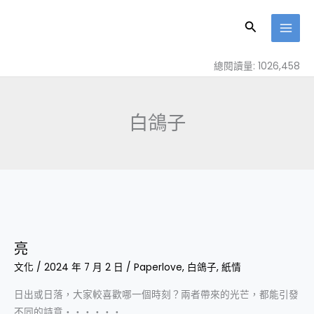
跳
至
搜
主
尋
要
總閱讀量: 1026,458
內
容
白鴿子
亮
亮
文化
/
2024 年 7 月 2 日
/
Paperlove
,
白鴿子
,
紙情
日出或日落，大家較喜歡哪一個時刻？兩者帶來的光芒，都能引發
不同的詩意‧‧‧‧‧‧