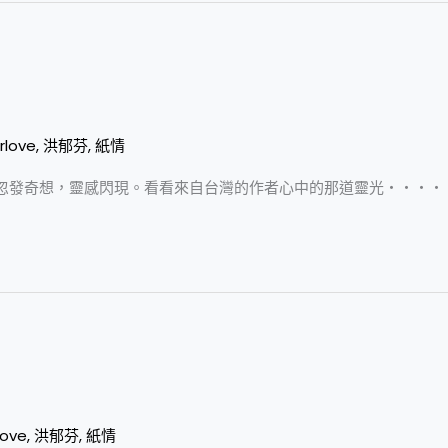
rlove
,
洪郁芬
,
紙情
忽發奇想，靈感閃現。看看來自台灣的作者心中的那道靈光‧‧‧‧
love
,
洪郁芬
,
紙情