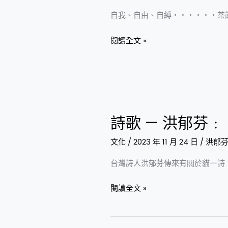
自我、自由、自縛‧‧‧‧‧‧茶
閱讀全文 »
詩
歌
詩歌 — 洪郁芬
—
洪
文化
/
2023 年 11 月 24 日
/
洪郁
郁
台灣詩人洪郁芬傳來有關於貓一詩
芬﹕
〈貓
閱讀全文 »
爪〉