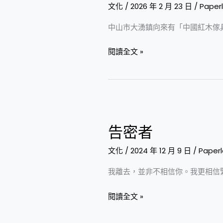
文化
/
2026 年 2 月 23 日
/
Paper
中山市大湧鎮向來有「中國紅木傢
閱讀全文 »
告
密
告密者
者
文化
/
2024 年 12 月 9 日
/
Paper
我離去，並非不相信你。我更相信
閱讀全文 »