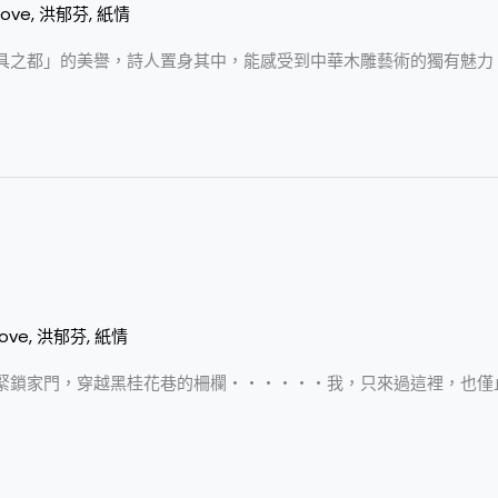
love
,
洪郁芬
,
紙情
具之都」的美譽，詩人置身其中，能感受到中華木雕藝術的獨有魅力
love
,
洪郁芬
,
紙情
緊鎖家門，穿越黑桂花巷的柵欄‧‧‧‧‧‧我，只來過這裡，也僅