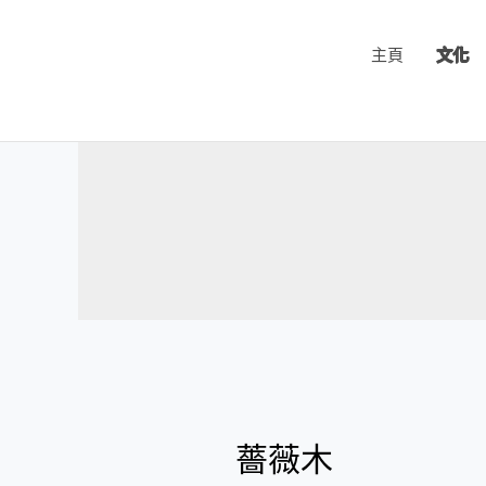
跳
至
主頁
文化
主
要
內
容
薔
薇
薔薇木
木