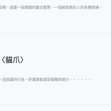
館裡，道盡一段婚姻的離合散聚，一個被背叛的人的各種思緒。
﹕〈貓爪〉
芬
，述說貓的行為，好讓讀者感受貓獨有魅力‧‧‧‧‧‧