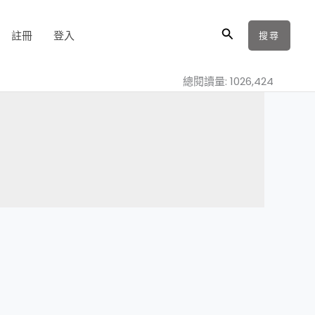
搜
註冊
登入
搜尋
尋
總閱讀量: 1026,424