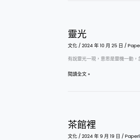
靈
光
靈光
文化
/
2024 年 10 月 25 日
/
Pape
有說靈光一現，意思是靈機一動，
閱讀全文 »
茶
館
茶館裡
裡
文化
/
2024 年 9 月 19 日
/
Paper