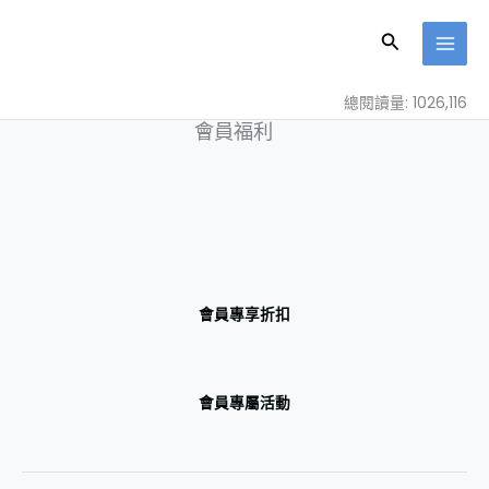
跳
至
搜
主
尋
要
總閱讀量: 1026,116
內
會員福利
容
會員專享折扣
會員專屬活動