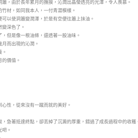
洞簫，由於長年累月的撫摸，沁潤出晶瑩透亮的光澤，令人羨慕。
的竹材，如同我本人，一付青澀模樣。
便可以使洞簫變潤澤，於是有空便往簫上抺油。
然變深色了。
了，但是像一根油條，還透著一股油味。
歲月而出現的沁潤。
養。
月的價值。
到心性，從來沒有一蹴而就的美好。
取，急著抵達終點，卻丟掉了沉澱的厚重，錯過了成長過程中的收穫
光吧。