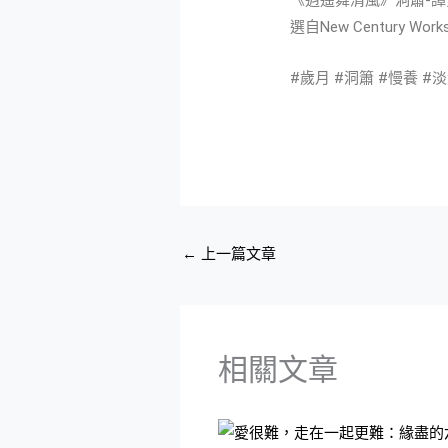
《逍遙舞清風》洞簫-譚寶
選自New Century W
#歲月 #洞簫 #慢養 #
←
上一篇文章
相關文章