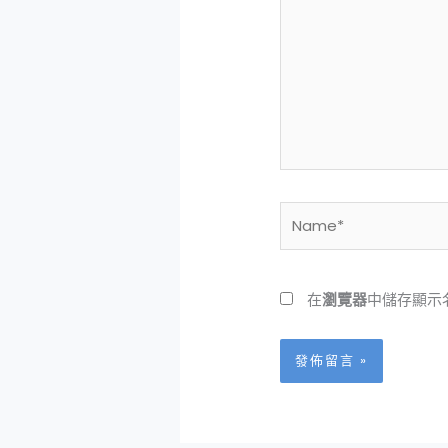
裡
輸
入
內
容...
Name*
在
瀏覽器
中儲存顯示