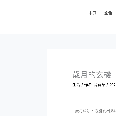
跳
至
主頁
文化
主
要
內
容
歲月的​玄機
生活
/ 作者:
譚寶碩
/
202
歲月深耕，方能養出溫