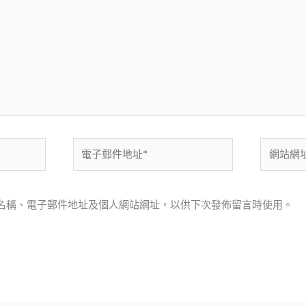
電
網
子
站
郵
網
件
址
名稱、電子郵件地址及個人網站網址，以供下次發佈留言時使用。
地
址
*