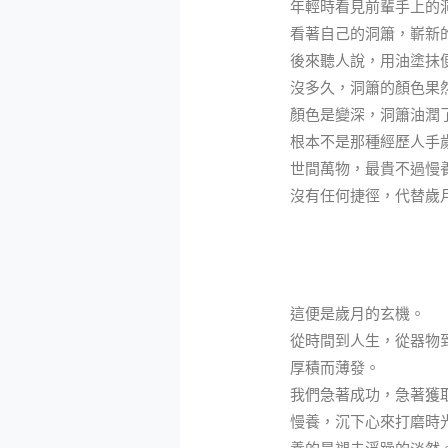
年輕時看見前輩手上的
看著自己的洞簫，嶄新
後來聽人說，用油塗抺
沒多久，洞簫的顏色果
顏色是變深，洞簫油潤
根本不是那種經歷人手
世間萬物，最貴不過慢
沒有任何捷徑，代替歲
這便是歲月的玄機。
從時間到人生，從器物
厚積而薄發。
我們急著成功，急著獲
慢養，沉下心來打磨時