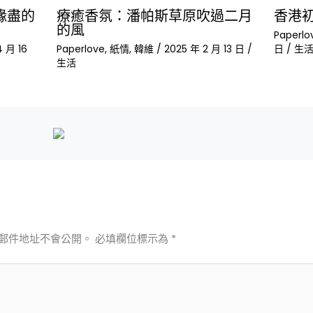
緣盡的
療癒香氛：潘帕斯草原吹過二月
香港
的風
Paperlo
 月 16
Paperlove
,
紙情
,
韓維
/
2025 年 2 月 13 日
/
日
/
生
生活
郵件地址不會公開。
必填欄位標示為
*