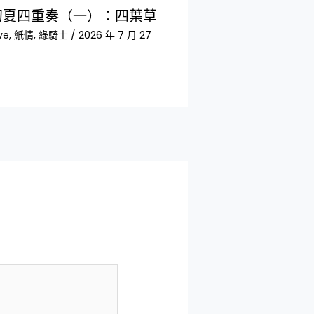
初夏四重奏（一）：四葉草
ve
,
紙情
,
綠騎士
/
2026 年 7 月 27
活