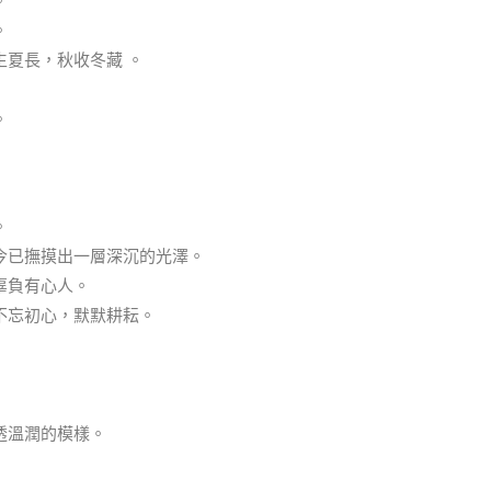
。
。
生夏長，秋收冬藏 。
。
。
今已撫摸出一層深沉的光澤。
辜負有心人。
不忘初心，默默耕耘。
透溫潤的模樣。