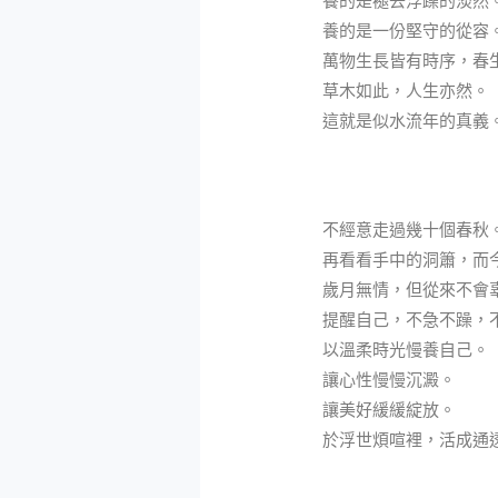
養的是褪去浮躁的淡然
養的是一份堅守的從容
萬物生長皆有時序，春
草木如此，人生亦然。
這就是似水流年的真義
不經意走過幾十個春秋
再看看手中的洞簫，而
歲月無情，但從來不會
提醒自己，不急不躁，
以溫柔時光慢養自己。
讓心性慢慢沉澱。
讓美好緩緩綻放。
於浮世煩喧裡，活成通