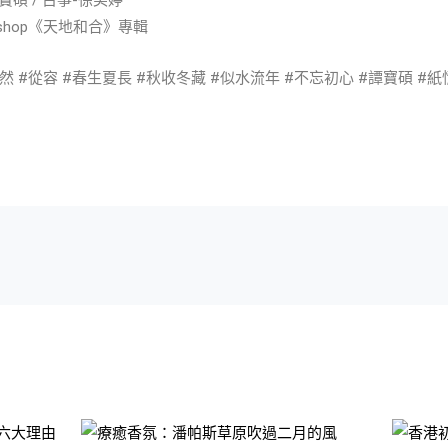
碩 / 古箏-徐美婷
orkshop《天地和合》專輯
淡然 #從容 #春生夏長 #秋收冬藏 #似水流年 #不忘初心 #譚寶碩 #紙