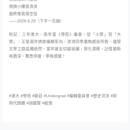
擠擠小樓曾濟濟
曲終惟我蕩空弦
——2026.6.29（下平一先韻）
附記：三年港大，兩年當《學苑》編委。從「小眾」到「大
眾」，正是兩年擠擠編輯室內，濟濟同學薰陶感染所致。儘管
文學之路孤獨依然，當年諸友切磋砥礪，默化潛移，記憶猶新
唉猶深。驚悉停運，寧無感憾！
#港大 #學苑 #斷莊 #Undergrad #編輯委員會 #歷史洪流 #新
時代媒體 #胡國賢 #紙情