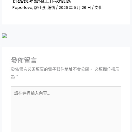
佛誕長洲藝術工作坊後感
Paperlove
,
廖仕強
,
紙情
/
2026 年 5 月 26 日
/
文化
發佈留言
發佈留言必須填寫的電子郵件地址不會公開。
必填欄位標示
為
*
請
在
這
裡
輸
入