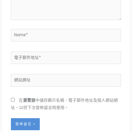
內
容...
Name*
電
子
郵
件
網
地
站
址
網
*
址
在
瀏覽器
中儲存顯示名稱、電子郵件地址及個人網站網
址，以供下次發佈留言時使用。