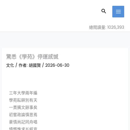
跳
至
搜
主
尋
要
總閱讀量: 1026,393
內
容
驚悉《學苑》停運感憾
文化
/ 作者:
胡國賢
/
2026-06-30
三年大學兩年編
學苑耘耕別有天
一貫摛文餘事矣
初嘗政論慎思焉
豪情尚記同舟唱
憤慨惟求片紙宣