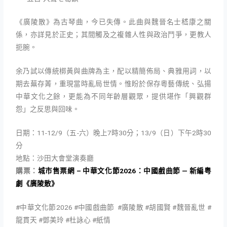
《廣陵散》為古琴曲，今已失傳。此曲與魏晉名士嵇康之關
係，亦詳見於正史；其間觸及之複雜人性與政治鬥爭，更教人
扼腕。
余乃試以傳統梆黃與曲牌為主，配以精簡佈局、典雅用詞，以
期去蕪存菁，重現當時亂局世情。惟盼於保存粵藝傳統、弘揚
中華文化之餘，更能為不同年齡層觀眾，提供堪作「興觀群
怨」之反思與回味。
日期：11-12/9（五-六）晚上7時30分；13/9（日）下午2時30
分
地點：沙田大會堂演奏廳
購票：
城市售票網 – 中華文化節2026：中國戲曲節 — 新編粤
劇《廣陵散》
#中華文化節2026 #中國戲曲節 #廣陵散 #胡國賢 #魏晉亂世 #
龍貫天 #鄧美玲 #杜詠心 #紙情