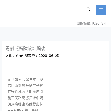
跳
至
搜
主
尋
要
總閱讀量: 1026,184
內
容
粵劇《廣陵散》編後
文化
/ 作者:
胡國賢
/
2026-06-25
亂世如何活 眾生誰可脫
君臣兩倒顛 鹿鼎群爭奪
在野竹林歌 入朝蘆席割
馳車哭路窮 獻策求名渴
諤諤痛嵇康 廣陵從此抹
——五古·入聲七曷韻