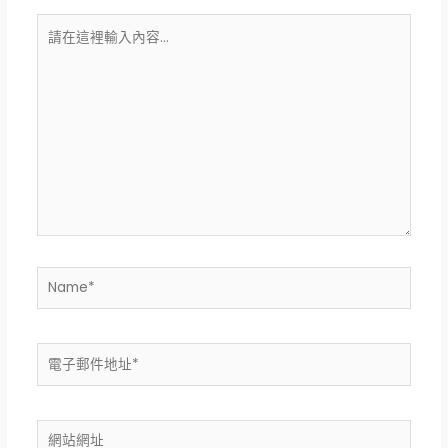
請
在
這
裡
輸
入
內
容...
Name*
電
子
郵
件
網