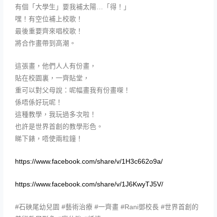
有個「大學生」要我補太陽…「得！」
嘿！有空位補上校歌！
最後重要齊來唱校歌！
將合作畫帶到高潮。
這張畫，他們人人有份畫，
貼在校園裏，一齊貼堂，
重可以對父母說：呢幅畫我有份畫㗎！
係唔係好玩呢！
這種教學，我玩過多次啦！
也許是世界首創的教學形色。
睇下錶，唔使兩粒鐘！
https://www.facebook.com/share/v/1H3c662o9a/
https://www.facebook.com/share/v/1J6KwyTJ5V/
#石硤尾幼兒園 #藝術治療 #一齊畫 #Rani鄧校長 #世界首創的