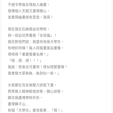
不過令學員全情投入繪畫，
發揮個人天賦又畫得開心，
並覺得繪畫很有意思。我得！
現在我在石硤尾幼兒學校，
與一班幼兒齊畫張「全班福」！
我先對他們説：我當你地係大學生，
你哋好叻㗎！每人同我畫張自畫像，
得唔得？重要簽番名㗎！」
「得…得…得！！！」
我說：校長也可畫呀！唔似唔緊要㗎！
我會替大家執執…執到似一些。」
大家都在完全無壓力狀態下畫，
齊齊進入精神鬆弛狀態，開心狀態，
跟住我畫埋學校外形，
畫埋獅子山…
有個「大學生」要坐跑車…「得！」