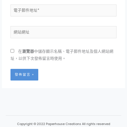
電
子
郵
件
網
地
站
址
網
*
址
在
瀏覽器
中儲存顯示名稱、電子郵件地址及個人網站網
址，以供下次發佈留言時使用。
Copyright © 2022 Paperhouse Creations All rights reserved