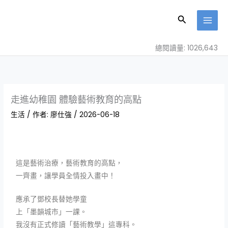
跳
至
搜
主
尋
要
總閱讀量: 1026,643
內
容
走進幼稚園 體驗藝術教育的高點
生活
/ 作者:
廖仕強
/
2026-06-18
這是藝術治療，藝術教育的高點，
一齊畫，讓學員全情投入畫中！
應承了鄧校長替她學童
上「墨韻城市」一課。
我沒有正式修讀「藝術教學」這專科。