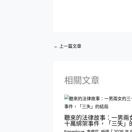
←
上一篇文章
相關文章
聽來的法律故事：一男兩
十萬綁架事件，「三失」
Paperlove
,
李偉民
,
紙情
/
2026 年 6