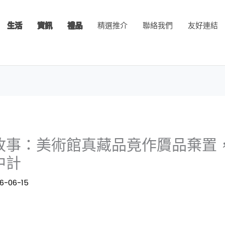
生活
資訊
禮品
精選推介
聯絡我們
友好連結
故事：美術館真藏品竟作贗品棄置
中計
6-06-15