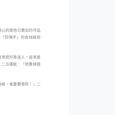
關心的是他已賣出的作品
蓋「四塊半」的金絲絨棺
親常把丹青送人。崗老是
。二丘嘆氣：「他賣掉我
時候，會憂鬱尋死！」二