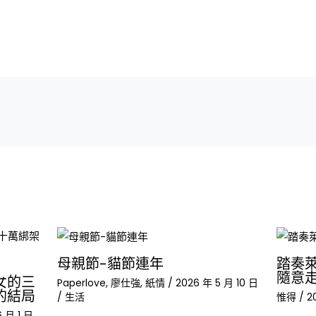
母親節-貓節連年
踏奏萊
隨意
女的三
Paperlove
,
廖仕強
,
紙情
/
2026 年 5 月 10 日
的結局
/
生活
惟得
/
2
 月 1 日