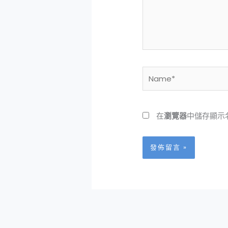
入
內
容...
Name*
在
瀏覽器
中儲存顯示