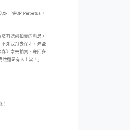
P Perpetual，
再沒有聽到拍賣的消息，
：不如我跑去深圳，弄些
早春》拿去拍賣，賺回多
，竟然還是有人上當！」
嚨！