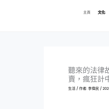
跳
至
主頁
文化
主
要
內
容
聽來的法律
賣，瘋狂計
生活
/ 作者:
李偉民
/
202