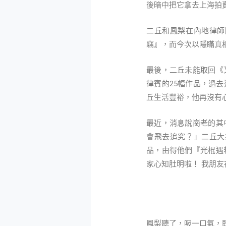
後暗中把它拿去上海拍
二丘和鳳梨在內地律師
竊』，而今次以隱瞞真
最後，二丘未能取回《
律賓的25幅作品，過
丘生活豐裕，他再沒有心
最近，消息說崗老的其
會飛去追究？」二丘大
品，由得他們『光棍遇
家心知肚明啦！ 我朋
鳳梨聽了，吸一口氣，