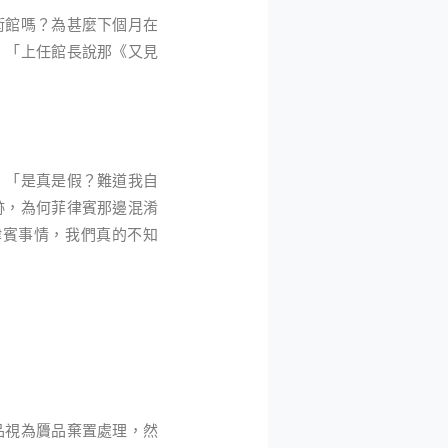
術館嗎？為甚麼下個月在
：「上任館長說那《又見
：「是真是假？難道我自
跡，為何菲律賓那邊混淆
律賓事情，我們真的不知
品視為贗品棄置處理，然