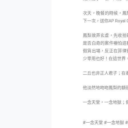
次天，晚餐的時候，鳳梨
下一次，送你AP Roy
鳳梨故弄玄虛，先收拾
是否白奇的案件嚇怕這
假貨出場，反正在菲律
少零用也好！在這世界，
二丘也非正人君子；在
他淡然地吻吻鳳梨的額
一念天堂，一念地獄；
#一念天堂 #一念地獄 #