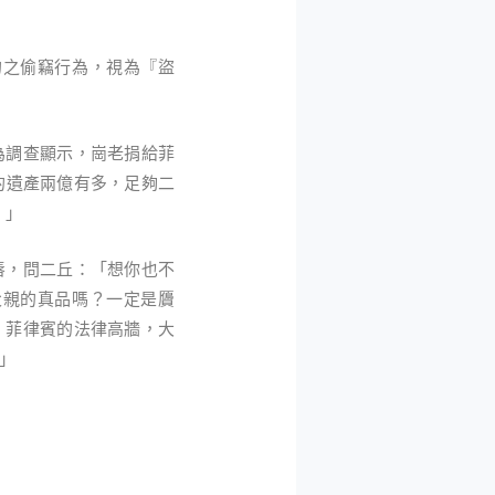
的之偷竊行為，視為『盜
為調查顯示，崗老捐給菲
的遺產兩億有多，足夠二
！」
唇，問二丘：「想你也不
父親的真品嗎？一定是贗
！菲律賓的法律高牆，大
」