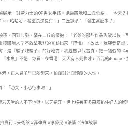
展示一對勞力士的OP男女手錶。她蠱惑地和二丘低語：「今天先送你一隻O
al Oak，哈哈哈，希望長送長有！」二丘抓頭：「發生甚麼事？」
碗筷，回到沙發，躺在二丘的懷抱：「老爺的那些作品失蹤以後，
群接贓壞人？不敢拿老爺的真跡出來『博懵』，故此，我突發奇想
賓，是『騙子吃騙子』的好地方，我趁機以假當真，把一幅假的《
『水魚』不絕，你看，在香港，天天有人兜售才五百元的iPhone
香港，正人君子早已躲起來，怕面對外面殘酷的人性。
頭：「叻女，小心行事吧！」
假若天堂的人不下地獄，以牙還牙，世上將有更多惡魔掐住好人的喉
拍賣行 #美術館 #菲律賓 #李偉民 #紙情 #法律故事