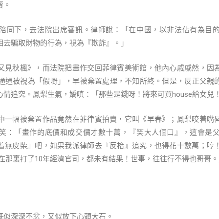
賣。
陪同下，去法院出席審訊。律師說：「在中國，以非法佔有為目
相去騙取財物的行為，視為『欺詐』。」
又見秋楓》，而法院把畫作交回菲律賓美術館，他內心戚戚然，因
去通通被視為「假嘢」，早被棄置處理，不知所終。但是，反正父親
情追究。鳳梨生氣，嬌嗔：「那些是錢呀！將來可買house給女兒
中一幅被棄置作品竟然在菲律賓拍賣，它叫《早春》；鳳梨咬着嘴
笑：「畫作的底價和成交價才數十萬，『笑大人個口』，這會是
着無皮柴』吧，如果我派律師去『反枱』追究，也得花十數萬；哼
友在那裏打了10年經濟官司，都未有結果！世事，往往行不得也哥哥。
既似深深不忿，又似放下心頭大石。