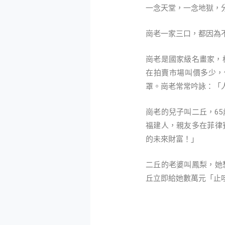
一念天堂，一念地獄，
崗老一家三口，都
崗老是國家級名畫家，
在拍賣市場叫價多少，
罩。崗老常常吟詠：「
崗老的兒子叫二丘，6
福建人，親友多在菲律
的未來財富！」
二丘的老婆叫鳳梨，她
丘立即給她數萬元「止