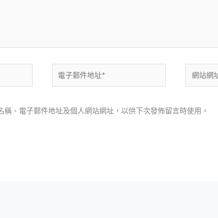
電
網
子
站
郵
網
件
址
名稱、電子郵件地址及個人網站網址，以供下次發佈留言時使用。
地
址
*