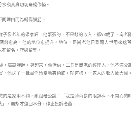
分水嶺真真切切是錢作怪。
因為不同理由而為錢傷腦筋。
樣子像老年的梁家輝，他緊張的，不是錢的收入，都93歲了，崗老
價錢愈高，他的地位愈提升。地位，是崗老他日離開人世用來遮
人死留名，雁過留聲。」
5歲，高高胖胖，笑起來，像活佛，二丘是崗老的經理人，他不滿父
賓，他送了一批畫作給當地美術館，就這樣，一家人的收入被大減
愁的是家用不夠，她跟老公說：「我是薄荷島的眼鏡猴，不開心的
咳」，鳳梨才蕩回本分，停止投訴老爺。