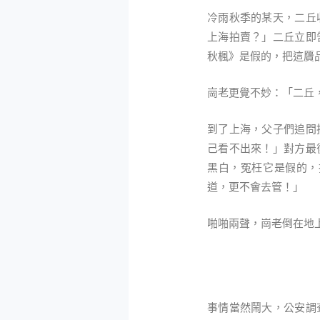
冷雨秋季的某天，二丘
上海拍賣？」二丘立即
秋楓》是假的，把這贗
崗老更覺不妙：「二丘
到了上海，父子們追問
己看不出來！」對方最
黑白，冤枉它是假的，
道，更不會去管！」
啪啪兩聲，崗老倒在地
事情當然鬧大，公安調