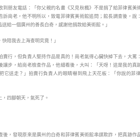
收到朋友電話：「你父親的名畫《又見秋楓》不是捐了給菲律賓美
告訴崗老，他不明所以，致電菲律賓美術館追問；館長調查後，說
品送給一個廣州的善長白奇，感謝他捐款給美術館。」
，快陪我去上海查明究竟！」
拍賣行，但負責人堅持作品是真的！崗老氣得心臟快掉下去，大罵
後讓步，給崗老檢查作品，他細看後，大叫：「天呀！這是我的真
把它送走？」拍賣行負責人的眼睛嚇到飛上天花板：「你說的菲
上，四腳朝天，氣死了。
查後，發現原來是廣州的白奇和菲律賓美術館串謀欺詐，把真跡作