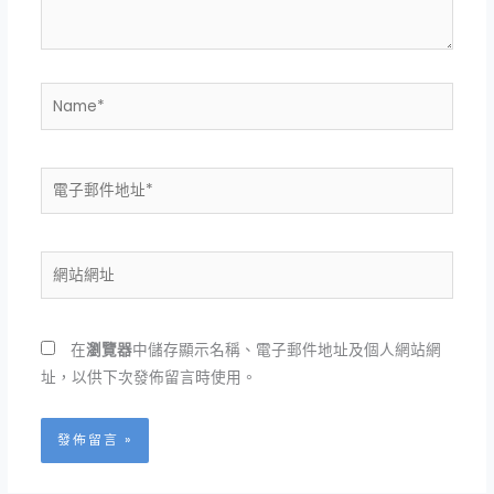
容...
Name*
電
子
郵
件
網
地
站
址
網
*
址
在
瀏覽器
中儲存顯示名稱、電子郵件地址及個人網站網
址，以供下次發佈留言時使用。