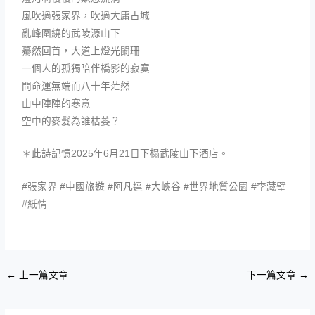
風吹過張家界，吹過大庸古城
亂峰圍繞的武陵源山下
驀然回首，大道上燈光闌珊
一個人的孤獨陪伴橋影的寂寞
問命運無端而八十年茫然
山中陣陣的寒意
空中的麥髮為誰枯萎？
＊此詩記憶2025年6月21日下榻武陵山下酒店。
#張家界 #中國旅遊 #阿凡達 #大峽谷 #世界地質公園 #李藏𤩹
#紙情
←
上一篇文章
下一篇文章
→