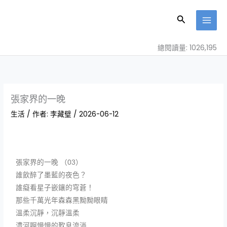
跳
至
搜
主
尋
要
總閱讀量: 1026,195
內
容
張家界的一晚
生活
/ 作者:
李藏𤩹
/
2026-06-12
張家界的一晚 （03）
誰飲醉了墨藍的夜色？
誰癡看星子嵌鑲的穹蒼！
那些千萬光年森森黑黝黝眼睛
溫柔沉靜，沉靜溫柔
澧河啊慢慢的歎息流淌