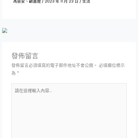
馮慧安、顧嘉鏗
/
2023 年 11 月 23 日
/
生活
發佈留言
發佈留言必須填寫的電子郵件地址不會公開。
必填欄位標示
為
*
請
在
這
裡
輸
入
內