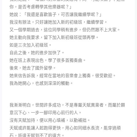
你，是否考慮轉學其他樂器呢？」
她說：「我還是喜歡笛子，可否讓我繼續學呢？」
我沒有辦法，只好讓她加入新的初級班，繼續學習。
又一個學期過去，這位同學稍有進步，但仍然跟不上大家。
她主動向我要求，留下加入新初級班從頭再學。
如是三次加入初級班。
自此之後，她的進步加快了。
她在班上表現出色，學了很多首獨奏曲。
後來，她去了國外留學。
她來信告訴我，經常在當地的音樂會上獨奏，很受歡迎。
我為她開心，也感到深深的觸動。
我漸漸明白，世間許多成功，不是專屬天賦異稟者，而屬於願
意沉下心、一步一腳印用心前行的人。
沒有天賦加持，便以用心填補，以勤補拙。
天賦或許能讓人起跑得更快，用心如同細水長流，能穿過頑
石，抵達天賦到不了的遠方。