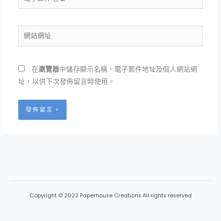
子
郵
件
網
地
站
址
網
*
址
在
瀏覽器
中儲存顯示名稱、電子郵件地址及個人網站網
址，以供下次發佈留言時使用。
Copyright © 2022 Paperhouse Creations All rights reserved