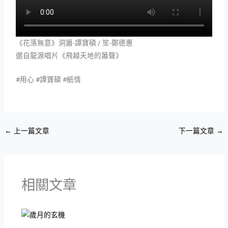
《花落無意》洞簫-譚寶碩 / 笙-鄭德惠
選自龍源唱片《飛越天地的簫聲》
#用心 #譚寶碩 #紙情
←
上一篇文章
下一篇文章
→
相關文章