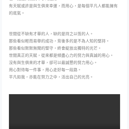
有天賦或許是與生俱來幸運，而用心，是每個平凡人都能擁有
的底氣。
世間從不缺有才華的人，缺的是持之以恆的人。
那些看似輕而易舉的成功，背後多的是不為人知的堅持。
那些看似默默無聞的堅守，終會綻放出獨特的光芒。
世間真正的天賦，從來都是傾盡心力的努力與真誠的用心。
沒有與生俱來的才華，卻可以最誠懇的努力用心。
用心對待每一件事，用心走好每一段路。
平凡如我，亦能在努力之中，活出自己的光亮。