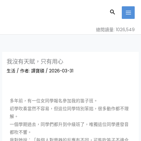
跳
至
搜
主
尋
要
總閱讀量: 1026,549
內
容
我沒有天賦，只有用心
生活
/ 作者:
譚寶碩
/
2026-03-31
多年前，有一位女同學報名參加我的笛子班。
初學吹奏當然不容易，但這位同學特別笨拙，很多動作都不理
解。
一個學期過去，同學們都升到中級班了，唯獨這位同學連發音
都吹不響。
我對她說：「每個人對樂器的反應有不同，可能吹笛子不適合