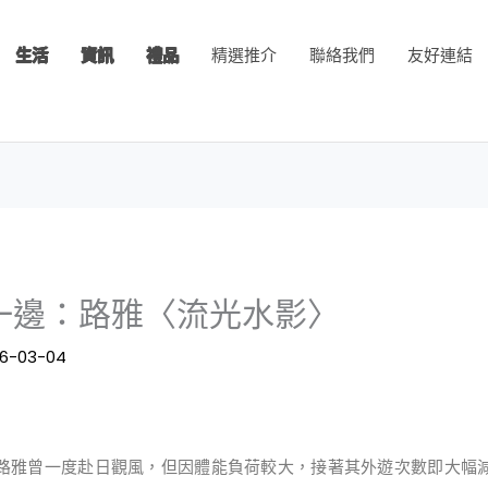
生活
資訊
禮品
精選推介
聯絡我們
友好連結
一邊：路雅〈流光水影〉
26-03-04
路雅曾一度赴日觀風，但因體能負荷較大，接著其外遊次數即大幅