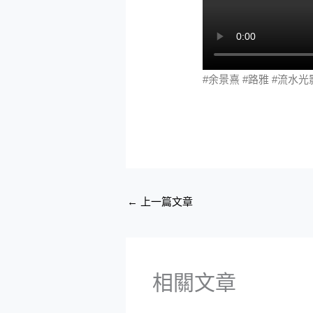
#余景熹 #路雅 #流水光
←
上一篇文章
相關文章