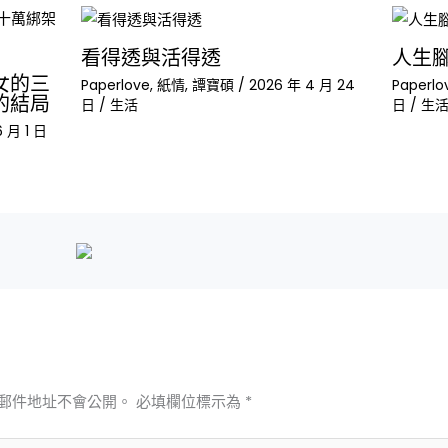
看得透與活得透
人生
女的三
Paperlove
,
紙情
,
譚寶碩
/
2026 年 4 月 24
Paperlo
的結局
日
/
生活
日
/
生
 月 1 日
郵件地址不會公開。
必填欄位標示為
*