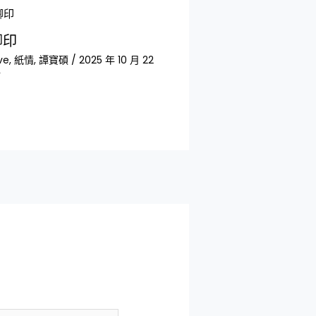
腳印
ve
,
紙情
,
譚寶碩
/
2025 年 10 月 22
活