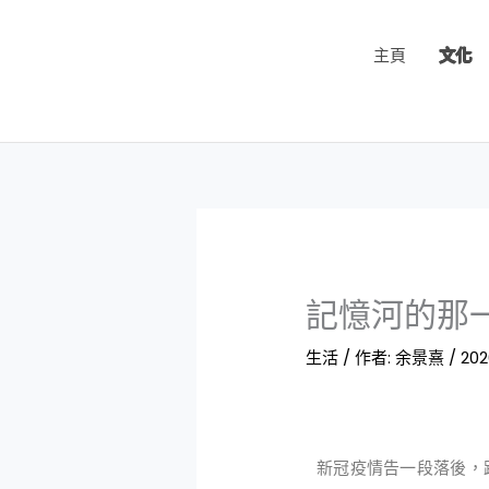
跳
至
主頁
文化
主
要
內
容
記憶河的那
生活
/ 作者:
余景熹
/
20
新冠疫情告一段落後，