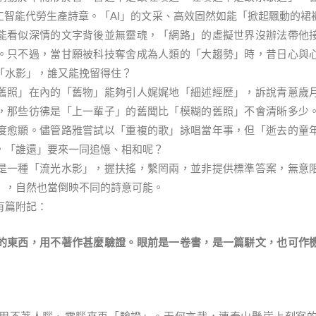
人工智能代勞生產詩章。「AI」的文采、高效固然如能「掀起飄動的裙
能看似深情的文字背後並無靈魂，「網路」的虛擬世界沒辦法帶他
。只不過，當甘願被科技奪舍成為人類的「大趨勢」時，昔日心與
「水影」，誰又能挽留得住？
舊照」在內的「舊物」能夠引人娓娓地「細述經歷」，訴說青蔥歲
，那些彷彿是「上一輩子」的舊聞比「模糊的舊照」不會清晰多少
度愈顯。儘管路雅嘗試以「重複的歌」詠唱當年事，但「逝去的童
，「誰還」要來一同追憶、相和呢？
是一種「流光水影」，握扶搖，繫罔兩，並非提供標準答案，無意
〉，自然也當倒映不同的詩意可能。
有篇附記：
的東西，用不著作甚麼驗證。眼前是一卷書，是一篇駢文，也可作