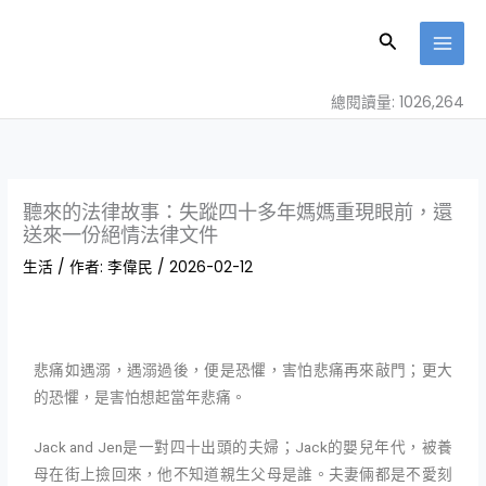
跳
至
搜
主
尋
要
總閱讀量: 1026,264
內
容
聽來的法律故事：失蹤四十多年媽媽重現眼前，還
送來一份絕情法律文件
生活
/ 作者:
李偉民
/
2026-02-12
悲痛如遇溺，遇溺過後，便是恐懼，害怕悲痛再來敲門；更大
的恐懼，是害怕想起當年悲痛。
Jack and Jen是一對四十出頭的夫婦；Jack的嬰兒年代，被養
母在街上撿回來，他不知道親生父母是誰。夫妻倆都是不愛刻