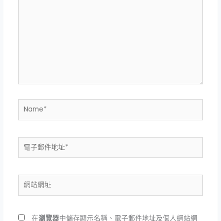
這
裡
輸
入
內
容...
Name*
電
子
郵
件
網
地
站
址
網
*
址
在
瀏覽器
中儲存顯示名稱、電子郵件地址及個人網站網