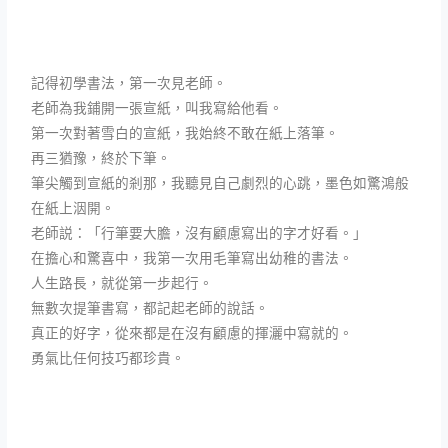
記得初學書法，第一次見老師。
老師為我鋪開一張宣紙，叫我寫給他看。
第一次對著雪白的宣紙，我始終不敢在紙上落筆。
再三猶豫，終於下筆。
筆尖觸到宣紙的剎那，我聽見自己劇烈的心跳，墨色如驚鴻般
在紙上洇開。
老師説：「行筆要大膽，沒有顧慮寫出的字才好看。」
在擔心和驚喜中，我第一次用毛筆寫出幼稚的書法。
人生路長，就從第一步起行。
無數次提筆書寫，都記起老師的說話。
真正的好字，從來都是在沒有顧慮的揮灑中寫就的。
勇氣比任何技巧都珍貴。