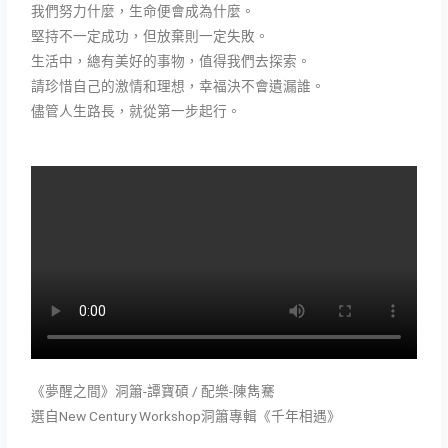
我們努力什麼，生命便會成為什麼。
堅持不一定成功，但放棄則一定失敗。
生活中，總有美好的事物，值得我們去探索。
請珍惜自己的激情和理想，幸福決不會遺漏誰。
儘管人生路長，就從第一步起行。
《夢醒之間》洞簫-譚寶碩 / 配樂-陳雋騫
選自New Century Workshop洞簫專輯《千年相遇》