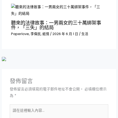
聽來的法律故事：一男兩女的三十萬綁架事
件，「三失」的結局
Paperlove
,
李偉民
,
紙情
/
2026 年 6 月 1 日
/
生活
發佈留言
發佈留言必須填寫的電子郵件地址不會公開。
必填欄位標示
為
*
請
在