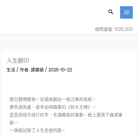
跳
至
搜
主
尋
要
總閱讀量: 1026,200
內
容
人生腳印
生活
/ 作者:
譚寶碩
/
2025-10-22
那日整理舊物，在箱底翻出一張泛黃的宣紙。
墨色洇染處，是年幼時臨摹的《好大王碑》。
歪歪扭扭不成行的字，充滿稚氣的筆劃，紙上還落下幾滴墨
跡。
一張紙記錄了人生走過的路。