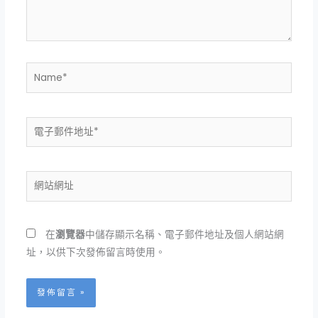
容...
Name*
電
子
郵
件
網
地
站
址
網
*
址
在
瀏覽器
中儲存顯示名稱、電子郵件地址及個人網站網
址，以供下次發佈留言時使用。