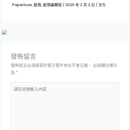
Paperlove
,
紙情
,
紙情編輯部
/
2025 年 2 月 3 日
/
文化
發佈留言
發佈留言必須填寫的電子郵件地址不會公開。
必填欄位標示
為
*
請
在
這
裡
輸
入
內