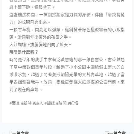
扇上躥下跳，鑼鼓喧天。
遠處樓房梯間，一抹剛抄起家裡刀具的身影，伴隨「磨鉸剪鏟
刀」的吆喝飛奔出來。
一顆甘草欖，閃亮地以弧線，從斜揹著綠色欖型容器的小販指
頭，滑飛到伸出窗外的孩童之手。
大紅蝴蝶正撲騰騰地飛向了藍天。
時間是什麼呢？
時間是少年的我手中拿著泛黃書籍的那一縷舊書香，書香越過
了當中無數個童年片段，越過了小小公園中圍繞假山流水的白
濛濛水氣，越過了閃著菱形朝陽光暈的大片青草地，越過了當
年表姐牽著我手，放飛一隻橡皮發條大紅蝴蝶的公園門前，來
到了現在的鼻端。
#雨其 #新詩 #詩人 #蝴蝶 #時間 #紙情
←
上一篇文章
下一篇文章
→