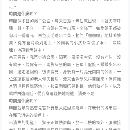
走。
時間是什麼呢？
時間像冬日的鴿子公園。每天日落，老伯就出現，向著天空呼
嘯一聲，不久，一群白鴿在天空出現，夕陽下，每隻鴿子都被
勾出一道邊光，白色羽毛透出金黃，牠們「啪啪啪」地抖著雙
翼，從穹蒼滑飛到地上。公園裏的小孩都看傻了眼，「哇哇
哇」地跑到鴿群中。
某天黃昏，我再步過公園，隔著一層濛濛空氣，沒有老伯，沒
有鴿子，偶爾有一、兩隻灰黑的鷹，在頂上盤旋。緩緩步出公
園，邊走邊回頭，彷彿看見，身後有一片亮光閃閃的公園，一
位滿頭銀髮的老人仰天長嘯，漫天金色鴿兒抖翼而來，偶爾幾
片羽毛輕輕飄落地上，孩童咧嘴嘻笑跑跳，他們和老伯，以及
鴿群由遠而近，從我身邊輕快地跑遠，消失不見。
時間是什麼呢？
時間就是忽然瞥見窗外有隻大紅蝴蝶飛翔，在我們的城市裏，
在那已消失的街道上。
已消失的街道上，獅子正歡快舞動，於一二樓的窗外，張嘴接
著紅封包。金黃的圓球在空中旋轉，粉紅臉的大頭人，拿著葵