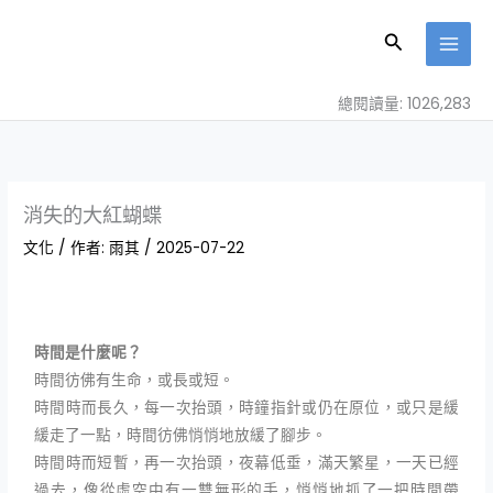
跳
至
搜
主
尋
要
總閱讀量: 1026,283
內
容
消失的大紅蝴蝶
文化
/ 作者:
雨其
/
2025-07-22
時間是什麼呢？
時間彷佛有生命，或長或短。
時間時而長久，每一次抬頭，時鐘指針或仍在原位，或只是緩
緩走了一點，時間彷佛悄悄地放緩了腳步。
時間時而短暫，再一次抬頭，夜幕低垂，滿天繁星，一天已經
過去，像從虛空中有一雙無形的手，悄悄地抓了一把時間帶