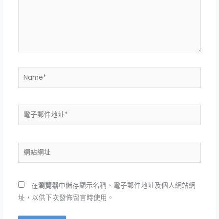
入
內
容...
Name*
電
子
郵
件
網
地
站
址
網
*
址
在
瀏覽器
中儲存顯示名稱、電子郵件地址及個人網站網
址，以供下次發佈留言時使用。