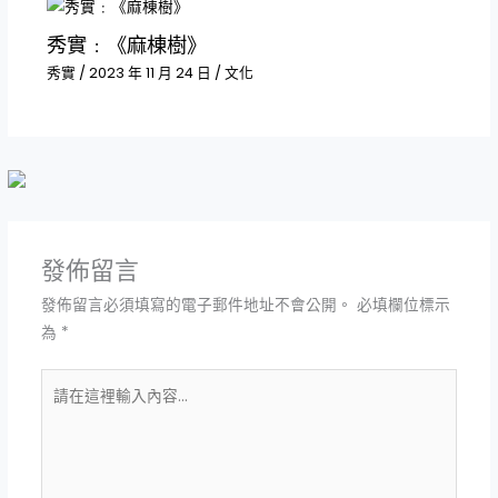
秀實﹕《麻棟樹》
秀實
/
2023 年 11 月 24 日
/
文化
發佈留言
發佈留言必須填寫的電子郵件地址不會公開。
必填欄位標示
為
*
請
在
這
裡
輸