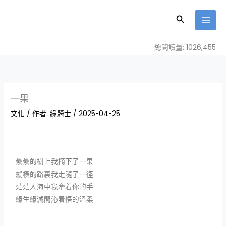
跳
至
搜
主
尋
要
總閱讀量: 1026,455
內
容
一果
文化
/ 作者:
綠騎士
/
2025-04-25
纍纍的樹上我摘下了一果
縱橫的路裏我走隨了一徑
茫茫人海中我牽着你的手
緣生緣滅間沁着悟的溫柔